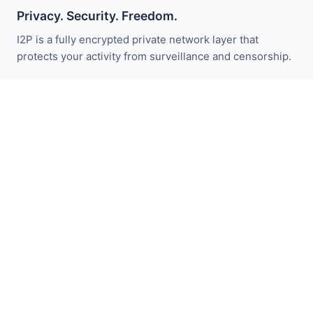
Privacy. Security. Freedom.
I2P is a fully encrypted private network layer that
protects your activity from surveillance and censorship.
Restez informé des actualités I2P :
S'abonner
Liens Rapides
Faire un don
Introduction à I2P
Communauté
Participez