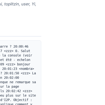
topiltzin, user, Yi,
11 <psi> sur le sujet des conférences, orion et moi allons très probablement être à DerbyCon 20:20:17 <eche|on> et je sais que peu de gens viendront, et je ne peux fournir qu'un lieu pour le BBQ, pas d'hébergement 20:20:23 <zzz> EinMByte, tu seras le numéro 4 à l'ordre du jour 20:20:33 <EinMByte> zzz : merci 20:20:46 <zzz> psi, DerbyCon sera le numéro 5 à l'ordre du jour 20:20:52 <psi> d'accord 20:20:56 <EinMByte> eche|on : le BBQ est définitivement une bonne idée 20:21:05 <EinMByte> si et seulement si tu arrives à avoir assez de participants 20:21:38 <bgwcb> mais pourquoi l'hébergement est-il en dehors de la Russie ? 20:21:38 <zzz> tous ceux qui sont intéressés par un BBQ à Graz fin août/début septembre, veuillez taper « yes » ou « maybe » 20:21:53 <EinMByte> zzz : y assister ou juste soutenir 20:22:09 <zzz> y assister. 20:22:15 <zzz> je dirai « maybe » 20:22:37 <bgwcb> maybe 20:22:56 <psi> « maybe » (si je peux m'y rendre, ce qui est très improbable) 20:23:11 <eche|on> hmm, je pense que je vais lancer un questionnaire sur forum.i2p ? 20:23:26 <eche|on> Graz est très facile d'accès en avion via Francfort ;-) 20:23:40 <eche|on> mais c'est cher. je sais. 20:24:14 <zzz> eche|on, pas beaucoup de soutien... peut-être qu'une rencontre ou un BBQ lors d'une conférence serait plus populaire ? 20:24:17 <EinMByte> je pense aussi qu'il vaut mieux déplacer ce sujet sur un forum ou autre 20:24:51 <bgwcb> où situé ? 20:24:52 <eche|on> zzz : ce serait mieux. si on trouve une conf qui convient ? 20:24:52 <bgwcb> désolé, où exactement 20:24:54 <EinMByte> 5 ? 20:24:54 <bgwcb> ? 20:24:55 <zzz> J'adorerais une rencontre en été, mais la combiner avec une c