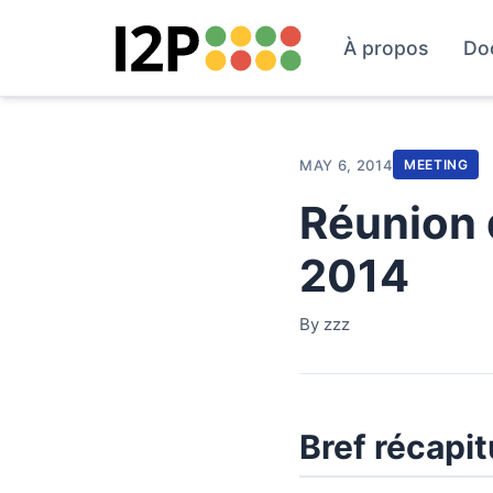
À propos
Do
MAY 6, 2014
MEETING
Réunion 
2014
By zzz
Bref récapit