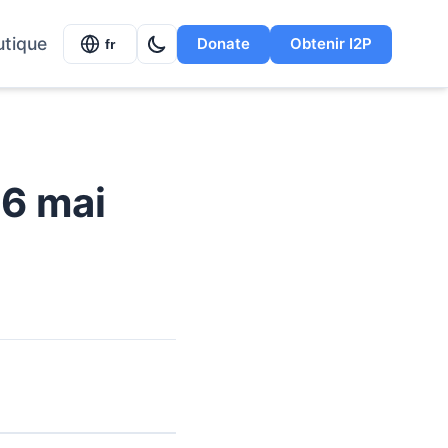
utique
Donate
Obtenir I2P
fr
 6 mai