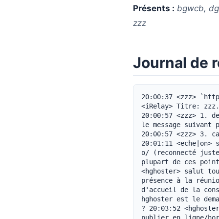
Présents :
bgwcb, dg, 
zzz
Journal de 
20:00:37 <zzz> `http://zzz.i2p/topics/1618` 20:00:43 <bgwcb> eh bien, on démarre ? 20:00:46 <iRelay> Titre: zzz.i2p: Réunion mar. 6 mai - 20 h UTC (sur zzz.i2p) 20:00:57 <zzz> 0. Salut 20:00:57 <zzz> 1. demande d'ajout de hiddengate.i2p sur la page d'accueil de la console (voir le message suivant pour les détails) 20:00:57 <zzz> 2. OMGWTFBBQ en Europe cet été - echelon 20:00:57 <zzz> 3. calendrier de sortie 0.9.13 20:01:06 <zzz> 0. Salut 20:01:09 <zzz> bonjour 20:01:11 <eche|on> salut ! 20:01:15 <psi> bonjour 20:01:16 <topiltzin> salut 20:01:23 <nombra> o/ (reconnecté juste à temps) 20:01:38 <kytv> hola 20:01:49 <Yi> c'est quoi ? 20:01:50 <zzz> La plupart de ces points devraient être courts, limitons-les à 15 minutes chacun 20:02:00 <hghoster> salut tout le monde 20:02:05 * mokosoul s'éclipse avant que quiconque ne remarque sa présence à la réunion. 20:02:08 <zzz> 1. demande d'ajout de hiddengate.i2p sur la page d'accueil de la console 20:02:16 <zzz> voir le lien ci-dessus pour les détails 20:02:42 <zzz> hghoster est le demandeur pour hiddengate.i2p. pourrais-tu nous en dire un peu plus sur le site ? 20:03:52 <hghoster> HiddenGate est un projet pour les utilisateurs russes d'I2P. Objectif : publier en ligne/hors ligne le journal « Vestnik I2P » qui présente I2P et explique comment y accéder. 20:04:00 <hghoster> nous avons un wiki, un forum, un imboard 20:04:06 <EinMByte> Salut 20:04:47 <EinMByte> hghoster : donc... on peut dire que c'est une sorte de site d'aide ? 20:05:03 <hghoster> donc... nous avons déjà publié la première version du journal. quelques gars continuent aussi de remplir le wiki avec de nouveaux articles techniques 20:05:04 <kytv> pour plus de commodité, les ToS en EN : `http://hiddengate.i2p/wiki/ToS#Terms_of_Service` 20:05:04 <zzz> ok, merci. Quelqu'un a des questions ou des commentaires ? J'aimerais particulièrement avoir des retours de russophones 20:05:08 <iRelay> Titre: HiddenGate Wiki: HiddenGate Wiki (sur hiddengate.i2p) 20:05:27 <bgwcb> hghoster : imageboard censurée, mais c'est probablement bien car nous, bons anonymes russes, n'aimons pas la cp 20:05:29 <EinMByte> J'ai visité le site plus tôt, et il a l'air bien 20:05:5