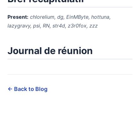
Present:
chlorelium, dg, EinMByte, hottuna,
lazygravy, psi, RN, str4d, z3r0fox, zzz
Journal de réunion
← Back to Blog