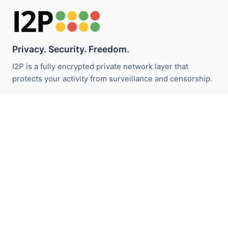
Privacy. Security. Freedom.
I2P is a fully encrypted private network layer that
protects your activity from surveillance and censorship.
Restez informé des actualités I2P :
S'abonner
Liens Rapides
Faire un don
Introduction à I2P