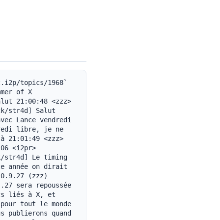
.i2p/topics/1968` 
mer of X 
lut 21:00:48 <zzz> 
k/str4d] Salut 
vec Lance vendredi 
edi libre, je ne 
à 21:01:49 <zzz> 
06 <i2pr> 
/str4d] Le timing 
e année on dirait 
0.9.27 (zzz) 
.27 sera repoussée 
s liés à X, et 
pour tout le monde 
s publierons quand 