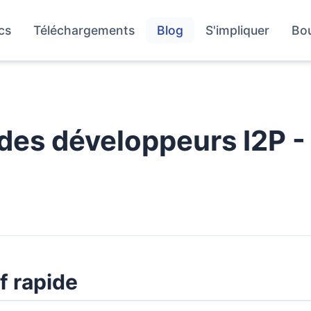
cs
Téléchargements
Blog
S'impliquer
Bo
es développeurs I2P - 5
f rapide