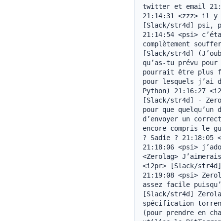
twitter et email 21:
21:14:31 <zzz> il y 
[Slack/str4d] psi, p
21:14:54 <psi> c’éta
complètement souffer
[Slack/str4d] (J’oub
qu’as-tu prévu pour 
pourrait être plus f
pour lesquels j’ai d
Python) 21:16:27 <i2
[Slack/str4d] - Zero
pour que quelqu’un d
d’envoyer un correct
encore compris le gu
? Sadie ? 21:18:05 <
21:18:06 <psi> j’ado
<Zerolag> J’aimerais
<i2pr> [Slack/str4d]
21:19:08 <psi> Zerol
assez facile puisqu’
[Slack/str4d] Zerola
spécification torren
(pour prendre en cha