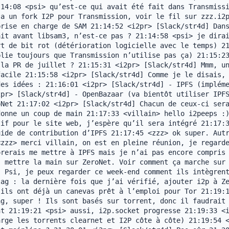
14:08 <psi> qu’est-ce qui avait été fait dans Transmissi
a un fork I2P pour Transmission, voir le fil sur zzz.i2p
rise en charge de SAM 21:14:52 <i2pr> [Slack/str4d] Dans
it avant libsam3, n’est-ce pas ? 21:14:58 <psi> je dirai
t de bit rot (détérioration logicielle avec le temps) 21
lie toujours que Transmission n’utilise pas ça) 21:15:23
la PR de juillet ? 21:15:31 <i2pr> [Slack/str4d] Mmm, un
acile 21:15:58 <i2pr> [Slack/str4d] Comme je le disais, 
es idées : 21:16:01 <i2pr> [Slack/str4d] - IPFS (impléme
pr> [Slack/str4d] - OpenBazaar (va bientôt utiliser IPFS
Net 21:17:02 <i2pr> [Slack/str4d] Chacun de ceux-ci sera
onne un coup de main 21:17:33 <villain> hello i2peeps :)
if pour le site web, j’espère qu’il sera intégré 21:17:3
ide de contribution d’IPFS 21:17:45 <zzz> ok super. Autr
zzz> merci villain, on est en pleine réunion, je regarde
rerais me mettre à IPFS mais je n’ai pas encore compris 
 mettre la main sur ZeroNet. Voir comment ça marche sur 
 Psi, je peux regarder ce week-end comment ils intègrent
ag : la dernière fois que j’ai vérifié, ajouter i2p à Ze
ils ont déjà un canevas prêt à l’emploi pour Tor 21:19:1
g, super ! Ils sont basés sur torrent, donc il faudrait 
t 21:19:21 <psi> aussi, i2p.socket progresse 21:19:33 <i
rge les torrents clearnet et I2P côte à côte) 21:19:54 <