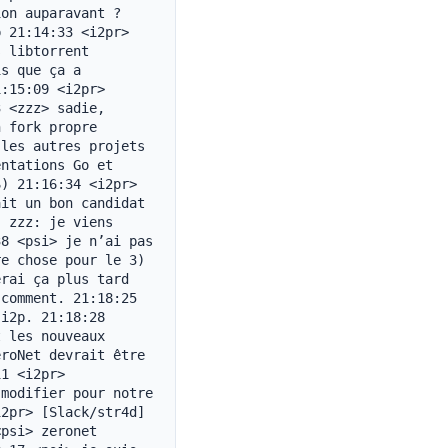
on auparavant ? 
 21:14:33 <i2pr> 
 libtorrent 
s que ça a 
:15:09 <i2pr> 
 <zzz> sadie, 
 fork propre 
les autres projets 
ntations Go et 
) 21:16:34 <i2pr> 
it un bon candidat 
 zzz: je viens 
8 <psi> je n’ai pas 
e chose pour le 3) 
rai ça plus tard 
comment. 21:18:25 
i2p. 21:18:28 
 les nouveaux 
roNet devrait être 
1 <i2pr> 
modifier pour notre 
2pr> [Slack/str4d] 
psi> zeronet 