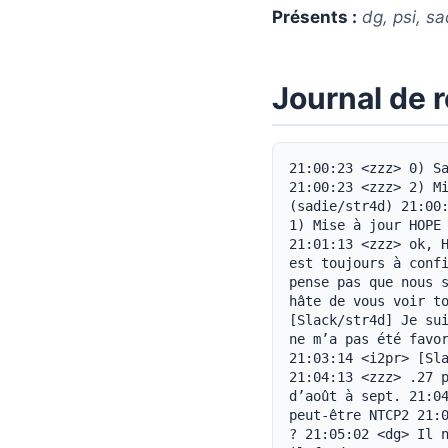
Présents :
dg, psi, sa
Journal de 
21:00:23 <zzz> 0) Sa
21:00:23 <zzz> 2) Mi
(sadie/str4d) 21:00:
1) Mise à jour HOPE 
21:01:13 <zzz> ok, H
est toujours à confi
pense pas que nous s
hâte de vous voir to
[Slack/str4d] Je sui
ne m’a pas été favor
21:03:14 <i2pr> [Sla
21:04:13 <zzz> .27 p
d’août à sept. 21:04
peut-être NTCP2 21:0
? 21:05:02 <dg> Il n