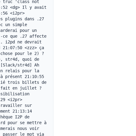
 truc 'class not 
:52 <dg> Il y avait 
:56 <i2pr> 
s plugins dans .27 
c un simple 
arderai pour un 
-ce que .27 affecte 
. i2pd ne devrait 
 21:07:50 <zzz> ça 
chose pour le 2) ? 
, str4d, quoi de 
[Slack/str4d] Ah 
n relais pour la 
à présent 21:10:55 
ié trois billets de 
fait en juillet ? 
sibilisation 
29 <i2pr> 
ravailler sur 
ment 21:13:14 
hèque I2P de 
rd pour se mettre à 
merais nous voir 
 passer le mot via 