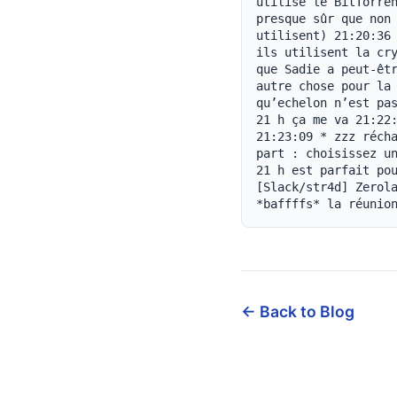
utilise le BitTorren
presque sûr que non 
utilisent) 21:20:36 
ils utilisent la cry
que Sadie a peut-êtr
autre chose pour la 
qu’echelon n’est pas
21 h ça me va 21:22:
21:23:09 * zzz récha
part : choisissez un
21 h est parfait pou
[Slack/str4d] Zerola
*baffffs* la réunio
← Back to Blog