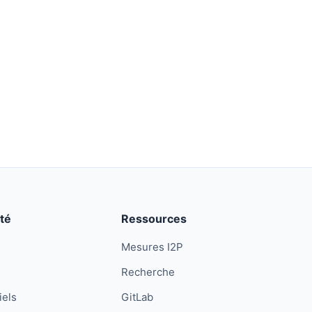
té
Ressources
Mesures I2P
Recherche
iels
GitLab