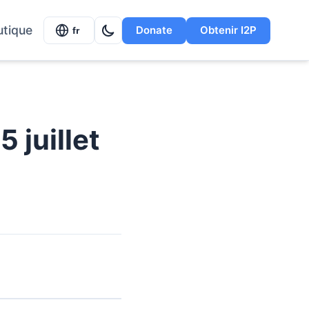
utique
Donate
Obtenir I2P
fr
 juillet