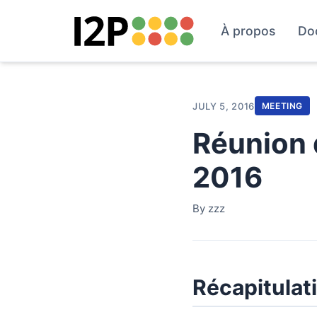
À propos
Do
JULY 5, 2016
MEETING
Réunion d
2016
By zzz
Récapitulati