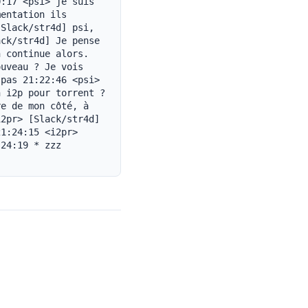
:17 <psi> je suis 
entation ils 
Slack/str4d] psi, 
ck/str4d] Je pense 
 continue alors. 
uveau ? Je vois 
pas 21:22:46 <psi> 
 i2p pour torrent ? 
e de mon côté, à 
2pr> [Slack/str4d] 
1:24:15 <i2pr> 
24:19 * zzz 