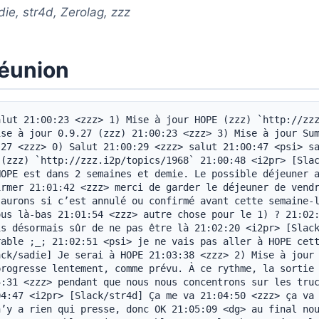
die, str4d, Zerolag, zzz
réunion
lut 21:00:23 <zzz> 1) Mise à jour HOPE (zzz) `http://zzz
se à jour 0.9.27 (zzz) 21:00:23 <zzz> 3) Mise à jour Sum
27 <zzz> 0) Salut 21:00:29 <zzz> salut 21:00:47 <psi> sa
(zzz) `http://zzz.i2p/topics/1968` 21:00:48 <i2pr> [Slac
OPE est dans 2 semaines et demie. Le possible déjeuner a
rmer 21:01:42 <zzz> merci de garder le déjeuner de vendr
aurons si c’est annulé ou confirmé avant cette semaine-l
us là-bas 21:01:54 <zzz> autre chose pour le 1) ? 21:02:
s désormais sûr de ne pas être là 21:02:20 <i2pr> [Slack
able ;_; 21:02:51 <psi> je ne vais pas aller à HOPE cett
ck/sadie] Je serai à HOPE 21:03:38 <zzz> 2) Mise à jour 
rogresse lentement, comme prévu. À ce rythme, la sortie 
:31 <zzz> pendant que nous nous concentrons sur les truc
4:47 <i2pr> [Slack/str4d] Ça me va 21:04:50 <zzz> ça va 
’y a rien qui presse, donc OK 21:05:09 <dg> au final nou