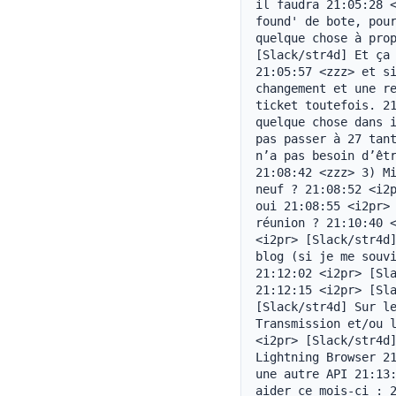
il faudra 21:05:28 <
found' de bote, pour
quelque chose à prop
[Slack/str4d] Et ça 
21:05:57 <zzz> et si
changement et une re
ticket toutefois. 21
quelque chose dans i
pas passer à 27 tant
n’a pas besoin d’êtr
21:08:42 <zzz> 3) Mi
neuf ? 21:08:52 <i2p
oui 21:08:55 <i2pr> 
réunion ? 21:10:40 <
<i2pr> [Slack/str4d]
blog (si je me souvi
21:12:02 <i2pr> [Sla
21:12:15 <i2pr> [Sla
[Slack/str4d] Sur le
Transmission et/ou l
<i2pr> [Slack/str4d]
Lightning Browser 21
une autre API 21:13:
aider ce mois-ci : 2