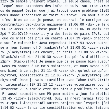
zzz> 26 semble vraiment stable. La seule chose, c’est le
 lequel nous attendons des infos de suivi sur trac 21:05
os du paquet Debian que j’ai trouvé comme problème 21:05
nous donne l’occasion de faire du travail en août sur de
 c’est bien ce que je pense, on pourrait le corriger ave
construction deb/ubuntu uniquement 21:06:00 <dg> Je le g
:06:12 <zzz> autre chose pour le 2) ? 21:06:38 <psi> est
2pd ? 21:07:19 <zzz> il y a des tests de pairs IPv6, oui
 que ce n’est pas pris en charge 21:07:39 <psi> d’accord
e sur le calendrier Java cependant 21:07:53 <zzz> autre 
se à jour Summer of X (sadie/str4d) 21:08:51 <zzz> sadie
r> [Slack/str4d] Pas encore, je crois ? 21:08:55 <i2pr> 
[Slack/str4d] Non 21:10:30 <zzz> les périls d’utiliser u
i2pr> [Slack/str4d] Je pense que ça se passe bien jusqu’
 Nous en sommes à un mois maintenant, et nous avons publ
ens bien) à ce sujet 21:11:46 <zzz> ok, qu’est-ce qu’on 
ck/str4d] Applications 21:12:05 <i2pr> [Slack/str4d] Sen
ck/str4d] Donc je vais travailler avec Tahoe-LAFS 21:12:
ur intégration I2P 21:13:12 <zzz> des volontaires pour t
ibtorrent ? Ça semble être des nids à problèmes en ce mo
 Et aussi soumettre une PR pour mettre à jour la bibliot
:13:45 <i2pr> [Slack/str4d] Oui, il n’est jamais trop ta
59 <i2pr> [Slack/str4d] Autres projets sur lesquels j’ai
1:14:02 <zzz> la partie sensibilisation est clé, faisons