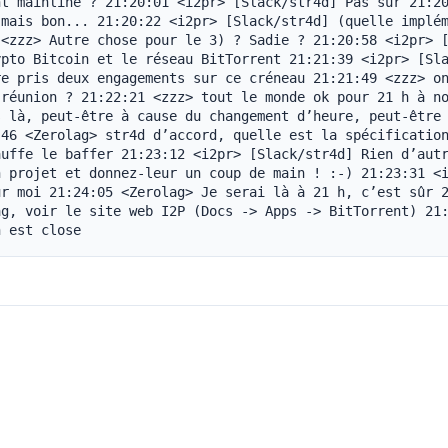
t mainline ? 21:20:01 <i2pr> [Slack/str4d] Pas sûr 21:20
mais bon... 21:20:22 <i2pr> [Slack/str4d] (quelle implém
<zzz> Autre chose pour le 3) ? Sadie ? 21:20:58 <i2pr> [
pto Bitcoin et le réseau BitTorrent 21:21:39 <i2pr> [Sla
e pris deux engagements sur ce créneau 21:21:49 <zzz> on
réunion ? 21:22:21 <zzz> tout le monde ok pour 21 h à no
 là, peut-être à cause du changement d’heure, peut-être 
46 <Zerolag> str4d d’accord, quelle est la spécification
uffe le baffer 21:23:12 <i2pr> [Slack/str4d] Rien d’autr
 projet et donnez-leur un coup de main ! :-) 21:23:31 <i
r moi 21:24:05 <Zerolag> Je serai là à 21 h, c’est sûr 2
g, voir le site web I2P (Docs -> Apps -> BitTorrent) 21:
n est close