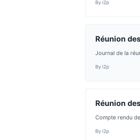
By i2p
Réunion des
Journal de la ré
By i2p
Réunion des
Compte rendu de
By i2p