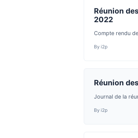
Réunion des
2022
Compte rendu de
By i2p
Réunion des
Journal de la ré
By i2p