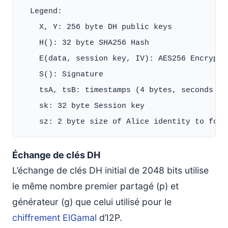
  Legend:

    X, Y: 256 byte DH public keys

    H(): 32 byte SHA256 Hash

    E(data, session key, IV): AES256 Encrypt

    S(): Signature

    tsA, tsB: timestamps (4 bytes, seconds sin
    sk: 32 byte Session key

Échange de clés DH
L’échange de clés DH initial de 2048 bits utilise
le même nombre premier partagé (p) et
générateur (g) que celui utilisé pour le
chiffrement ElGamal
d’I2P.