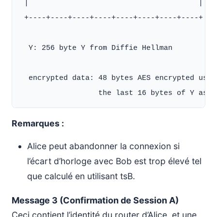
 |                                       |

 +----+----+----+----+----+----+----+----+

  Y: 256 byte Y from Diffie Hellman

  encrypted data: 48 bytes AES encrypted usin
Remarques :
Alice peut abandonner la connexion si
l’écart d’horloge avec Bob est trop élevé tel
que calculé en utilisant tsB.
Message 3 (Confirmation de Session A)
Ceci contient l’identité du router d’Alice, et une