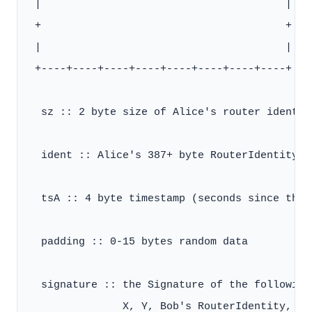
 |                                       |

 +                                       +

 |                                       |

 +----+----+----+----+----+----+----+----+

  sz :: 2 byte size of Alice's router identit
  ident :: Alice's 387+ byte RouterIdentity

  tsA :: 4 byte timestamp (seconds since the e
  padding :: 0-15 bytes random data

  signature :: the Signature of the following
               X, Y, Bob's RouterIdentity, tsA