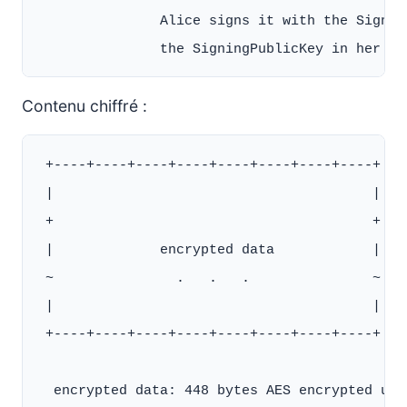
               Alice signs it with the Signin
Contenu chiffré :
 +----+----+----+----+----+----+----+----+

 |                                       |

 +                                       +

 |             encrypted data            |

 ~               .   .   .               ~

 |                                       |

 +----+----+----+----+----+----+----+----+

  encrypted data: 448 bytes AES encrypted usi