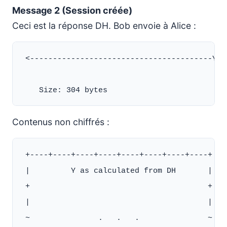
Message 2 (Session créée)
Ceci est la réponse DH. Bob envoie à Alice :
 <----------------------------------------Y+E
Contenus non chiffrés :
 +----+----+----+----+----+----+----+----+

 |         Y as calculated from DH       |

 +                                       +

 |                                       |

 ~               .   .   .               ~
