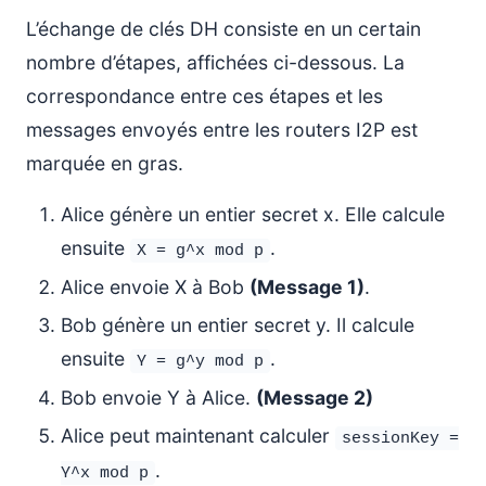
L’échange de clés DH consiste en un certain
nombre d’étapes, affichées ci-dessous. La
correspondance entre ces étapes et les
messages envoyés entre les routers I2P est
marquée en gras.
Alice génère un entier secret x. Elle calcule
ensuite
.
X = g^x mod p
Alice envoie X à Bob
(Message 1)
.
Bob génère un entier secret y. Il calcule
ensuite
.
Y = g^y mod p
Bob envoie Y à Alice.
(Message 2)
Alice peut maintenant calculer
sessionKey =
.
Y^x mod p