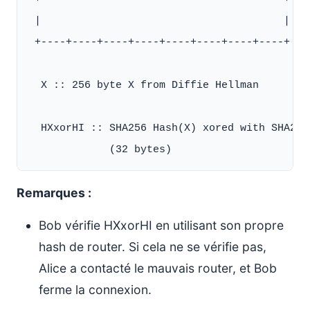
 |                                       |

 +----+----+----+----+----+----+----+----+

  X :: 256 byte X from Diffie Hellman

  HXxorHI :: SHA256 Hash(X) xored with SHA256
Remarques :
Bob vérifie HXxorHI en utilisant son propre
hash de router. Si cela ne se vérifie pas,
Alice a contacté le mauvais router, et Bob
ferme la connexion.