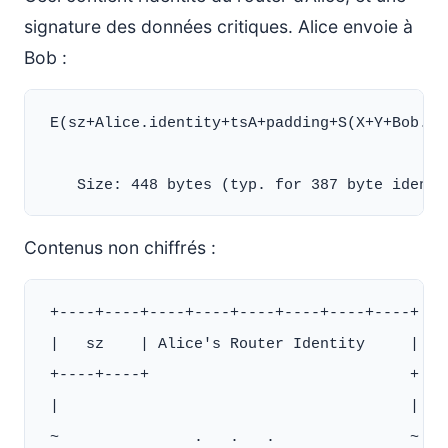
signature des données critiques. Alice envoie à
Bob :
 E(sz+Alice.identity+tsA+padding+S(X+Y+Bob.id
Contenus non chiffrés :
 +----+----+----+----+----+----+----+----+

 |   sz    | Alice's Router Identity     |

 +----+----+                             +

 |                                       |

 ~               .   .   .               ~
