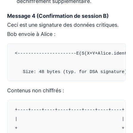
déchiffrement supplémentaire.
Message 4 (Confirmation de session B)
Ceci est une signature des données critiques.
Bob envoie à Alice :
 <----------------------E(S(X+Y+Alice.identHa
Contenus non chiffrés :
 +----+----+----+----+----+----+----+----+

 |                                       |

 +                                       +
