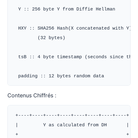
  Y :: 256 byte Y from Diffie Hellman

  HXY :: SHA256 Hash(X concatenated with Y)

         (32 bytes)

  tsB :: 4 byte timestamp (seconds since the e
Contenus Chiffrés :
 +----+----+----+----+----+----+----+----+

 |         Y as calculated from DH       |

 +                                       +
