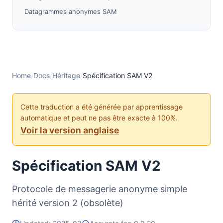
Datagrammes anonymes SAM
Fonctionnalité Utilitaire SAM
Valeurs RESULT
Options de Tunnel, I2CP et Streaming
Notes sur Base 64
Home
/
Docs
/
Héritage
/
Spécification SAM V2
Implémentations de bibliothèques client
Configuration SAM par défaut
Cette traduction a été générée par apprentissage
automatique et peut ne pas être exacte à 100%.
Voir la version anglaise
Spécification SAM V2
Protocole de messagerie anonyme simple
hérité version 2 (obsolète)