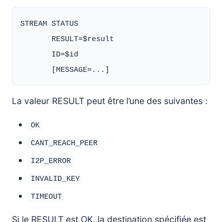
STREAM STATUS

       RESULT=$result

       ID=$id

La valeur RESULT peut être l’une des suivantes :
OK
CANT_REACH_PEER
I2P_ERROR
INVALID_KEY
TIMEOUT
Si le RESULT est OK, la destination spécifiée est