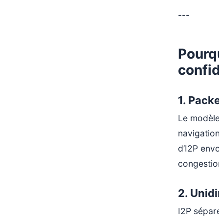
---
Pourqu
confid
1.
Packe
Le modèle 
navigation
d’I2P env
congestion
2.
Unidi
I2P sépare