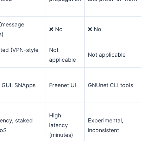
 (message
❌ No
❌ No
s)
ted (VPN-style
Not
Not applicable
applicable
t GUI, SNApps
Freenet UI
GNUnet CLI tools
High
ency, staked
Experimental,
latency
QoS
inconsistent
(minutes)