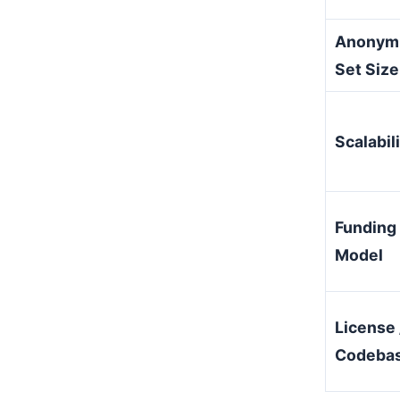
Anonymi
Set Size
Scalabil
Funding
Model
License 
Codeba