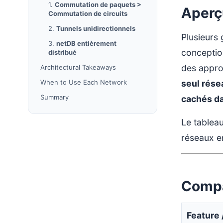
1.
Commutation de paquets >
Aperç
Commutation de circuits
2.
Tunnels unidirectionnels
Plusieurs 
3.
netDB entièrement
conceptio
distribué
des appro
Architectural Takeaways
When to Use Each Network
seul rése
Summary
cachés da
Le tableau
réseaux e
Compa
Feature 