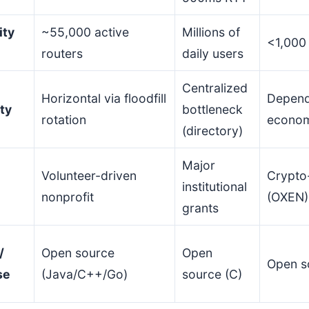
ty
~55,000 active
Millions of
<1,000
routers
daily users
Centralized
Horizontal via floodfill
Depend
ity
bottleneck
rotation
econom
(directory)
Major
Volunteer-driven
Crypto-
institutional
nonprofit
(OXEN)
grants
/
Open source
Open
Open s
se
(Java/C++/Go)
source (C)