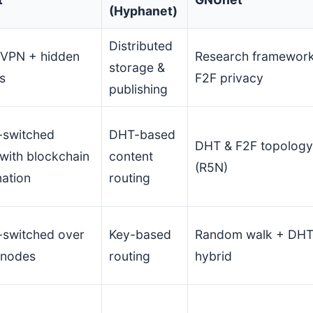
(Hyphanet)
Distributed
 VPN + hidden
Research framework
storage &
s
F2F privacy
publishing
-switched
DHT-based
DHT & F2F topology
with blockchain
content
(R5N)
ation
routing
-switched over
Key-based
Random walk + DH
 nodes
routing
hybrid