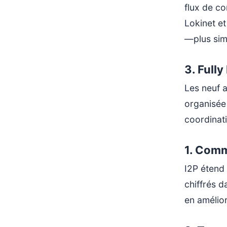
flux de co
Lokinet et
—plus simp
3.
Fully
Les neuf a
organisée 
coordinat
1.
Commu
I2P étend
chiffrés d
en amélior