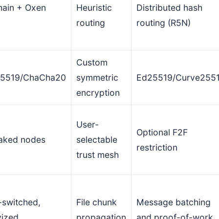
hain + Oxen
Heuristic
Distributed hash
routing
routing (R5N)
Custom
25519/ChaCha20
symmetric
Ed25519/Curve255
encryption
User-
Optional F2F
taked nodes
selectable
restriction
trust mesh
-switched,
File chunk
Message batching
vized
propagation
and proof-of-work