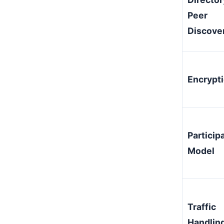
Peer
Discove
Encrypt
Particip
Model
Traffic
Handlin