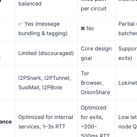
balanced
per circuit
✅ Yes (message
Partial
❌ No
bundling & tagging)
batche
Core design
Suppor
Limited (discouraged)
t
goal
exits)
Tor
I2PSnark, I2PTunnel,
Browser,
Lokine
SusiMail, I2PBote
OnionShare
Optimized
Optimized for internal
for exits,
Low lat
ance
services, 1–3s RTT
~200–
node 
500ms RTT