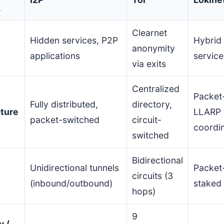
k
Clearnet
Hidden services, P2P
Hybrid
anonymity
applications
service
via exits
Centralized
Packet
Fully distributed,
directory,
ture
LLARP 
packet-switched
circuit-
coordin
switched
Bidirectional
Unidirectional tunnels
Packet
circuits (3
(inbound/outbound)
staked
hops)
9
y /