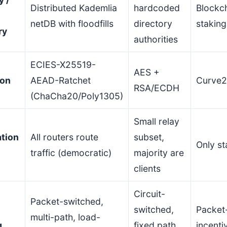
Distributed Kademlia
hardcoded
Blockc
netDB with floodfills
directory
staking
ry
authorities
ECIES-X25519-
AES +
ion
AEAD-Ratchet
Curve
RSA/ECDH
(ChaCha20/Poly1305)
Small relay
ation
All routers route
subset,
Only s
traffic (democratic)
majority are
clients
Circuit-
Packet-switched,
switched,
Packet
multi-path, load-
g
fixed path
incenti