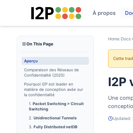
À propos
Do
Home
/
Docs
/
On This Page
Cette tra
Aperçu
Comparaison des Réseaux de
Confidentialité (2025)
I2P 
Pourquoi I2P est leader en
matière de conception axée sur
la confidentialité
Une compa
1.
Packet Switching > Circuit
conceptio
Switching
2.
Unidirectional Tunnels
Updated:
3.
Fully Distributed netDB