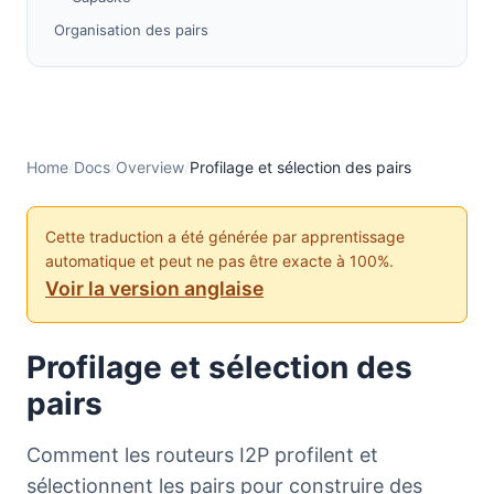
Organisation des pairs
Limites de Taille de Groupe
Recalcul et Stabilité
Sélection des pairs
Sélection des pairs pour les tunnels clients
Home
/
Docs
/
Overview
/
Profilage et sélection des pairs
Sélection de pairs pour les tunnels exploratoires
Restrictions
Cette traduction a été générée par apprentissage
automatique et peut ne pas être exacte à 100%.
Ordre des pairs dans les tunnels
Voir la version anglaise
Travaux futurs
Notes
Profilage et sélection des
Références
pairs
Comment les routeurs I2P profilent et
sélectionnent les pairs pour construire des