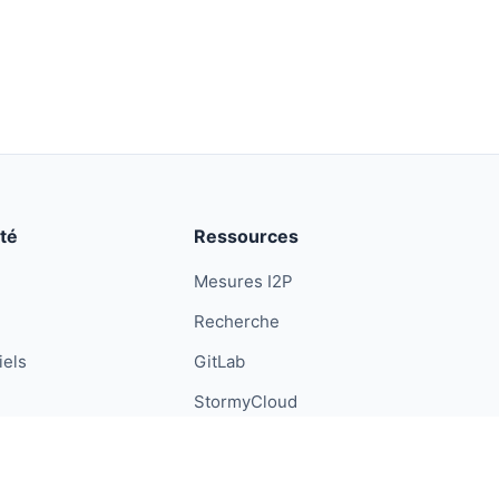
té
Ressources
Mesures I2P
Recherche
iels
GitLab
StormyCloud