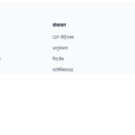
संसाधन
I2P मेट्रिक्स
अनुसंधान
म
गिटलैब
स्टॉर्मीक्लाउड
गोपनीयता
Android गोपनीयता
शर्तें
प्रेस