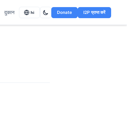
दुकान
Donate
I2P प्राप्त करें
hi