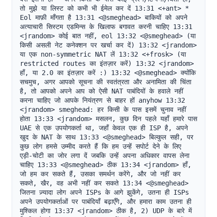
तो मुझे या लिस्ट को कभी भी ईमेल कर दें 13:31 <+ant> * 
Eol माफ़ी माँगता है 13:31 <@smeghead> बाकियों को अपने 
अत्याचारी सिस्टम एडमिन्स के खिलाफ बगावत करनी चाहिए 13:31 
<jrandom> कोई बात नहीं, eol 13:32 <@smeghead> (या 
किसी असली नेट कनेक्शन पर खर्चा कर दें) 13:32 <jrandom> 
या एक non-symmetric NAT लें 13:32 <+frosk> (या 
restricted routes का इंतज़ार करें) 13:32 <jrandom> 
हाँ, या 2.0 का इंतज़ार करें :) 13:32 <@smeghead> क्योंकि 
सचमुच, अगर आपको सूचना की स्वतंत्रता और अनामिता की चिंता 
है, तो आपको अपने आप को ऐसी NAT पाबंदियों के हवाले नहीं 
करना चाहिए जो आपके नियंत्रण से बाहर हों anyhow 13:32 
<jrandom> smeghead: हर किसी के पास इसमें चुनाव नहीं 
होता 13:33 <jrandom> मसलन, कुछ दिन पहले यहाँ हमारे पास 
UAE से एक उपयोगकर्ता था, जहाँ केवल एक ही ISP है, अपने 
खुद के NAT के साथ 13:33 <@smeghead> बिल्कुल सही, पर 
कुछ लोग हमसे उम्मीद करते हैं कि हम उन्हें सपोर्ट देने के लिए 
एड़ी-चोटी का जोर लगा दें जबकि उन्हें अपना अधिकार वापस लेना 
चाहिए 13:33 <@smeghead> ठीक 13:34 <jrandom> हाँ, 
जो हम कर सकते हैं, उसका समर्थन करेंगे, और जो नहीं कर 
सकते, खैर, वह अभी नहीं कर सकते 13:34 <@smeghead> 
जितना ज़्यादा लोग अपने ISPs के आगे झुकेंगे, उतना ही ISPs 
अपने उपयोगकर्ताओं पर पाबंदियाँ बढ़ाएँगे, और हमारा काम उतना ही 
मुश्किल होगा 13:37 <jrandom> ठीक है, 2) UDP के बारे में 