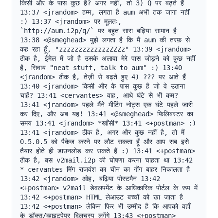
किसी और के पास कुछ है? अगर नहीं, तो 3) Q पर बढ़ते हैं 
13:37 <jrandom> हम्म, लगता है aum अभी तक जागा नहीं 
:) 13:37 <jrandom> पर मूलतः, 
`http://aum.i2p/q/` पर बहुत सारा बढ़िया सामान है 
13:38 <@smeghead> मुझे लगता है कि मैं aum की तरफ़ से 
कह रहा हूँ, "zzzzzzzzzzzzzZZZz" 13:39 <jrandom> 
ठीक है, ईमेल में जो है उसके अलावा मेरे पास जोड़ने को कुछ नहीं 
है, सिवाय "neat stuff, talk to aum" :) 13:40 
<jrandom> ठीक है, तेज़ी से बढ़ते हुए 4) ??? पर आते हैं 
13:40 <jrandom> किसी और के पास कुछ है जो वे उठाना 
चाहें? 13:41 <cervantes> वाह, आधे घंटे से भी कम? 
13:41 <jrandom> पहले मैंने मीटिंग नोट्स एक घंटे पहले जारी 
कर दिए, और अब यह! 13:41 <@smeghead> फिलिबस्टर का 
समय 13:41 <jrandom> *खाँसी* 13:41 <+postman> :) 
13:41 <jrandom> ठीक है, अगर और कुछ नहीं है, तो मैं 
0.5.0.5 को पैकेज करने पर लौट सकता हूँ और आप सब इसे 
तैयार होते ही डाउनलोड कर सकते हैं :) 13:41 <+postman> 
ठीक है, बस v2mail.i2p की घोषणा करना चाहता था 13:42 
* cervantes मिंग राजवंश का चीन का गोंग बाहर निकालता है 
13:42 <jrandom> ओह, बढ़िया पोस्टमैन 13:42 
<+postman> v2mail डेवलपमेंट के आधिकारिक पोर्टल के रूप में 
13:42 <+postman> HTML लेआउट बच्चों को खा जाता है 
13:42 <+postman> लेकिन फिर भी उम्मीद है कि आपको वहाँ 
के डॉक्स/व्हाइटपेपर दिलचस्प लगेंगे 13:43 <+postman> 