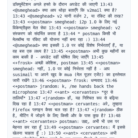
डॉक्यूमेंटेशन अगले हफ्ते के दौरान अपडेट की जाएगी 13:43 
<@smeghead> क्या आप थोड़ा बताएँगे कि v2mail क्या है? 
13:43 <@smeghead> v2 यानी वर्ज़न 2, या रॉकेट की तरह? 
13:43 <+postman> smeghead: i2p 1.0 के लिए नई 
विकेन्द्रीकृत मेल सेवा 13:43 <+postman> smeghead: v2 
संस्करण को संदर्भित करता है 13:44 * postman किसी भी 
मेलबॉम्ब या रॉकेट की योजना नहीं बना रहा :) 13:44 
<@smeghead> क्या इसकी 1.0 पर कोई विशेष निर्भरताएँ हैं, या 
वह बस एक लक्ष्य है? 13:45 <+postman> अभी कुछ महीनों का 
काम बाकी है - अपडेट वहीं घोषित किए जाएँगे 13:45 
<+frosk> अच्छी कोशिश, postman 13:45 <+postman> 
smeghead: नहीं, 1.0 पर कोई निर्भरता नहीं है - आप 
susimail या अपने खुद के mua (मेल यूज़र एजेंट) का इस्तेमाल 
जारी रखेंगे 13:46 <+postman> frosk: धन्यवाद 13:46 
<+postman> jrandom: k, /me hands back the 
microphone 13:47 <+ant> <cervantes> *दूर से 
तालियाँ* 13:47 <jrandom> हाँ, यह निश्चित रूप से बढ़िया 
दिख रहा है 13:47 <+postman> cervantes: अरे, तुम्हारा 
Firefox प्लगइन कैसा चल रहा है? 13:47 <jrandom> ठीक 
है, मीटिंग में जोड़ने के लिए किसी और के पास कुछ है? 13:48 
<+ant> <cervantes> postman: उह्म्, अभी भी उस पर 
मेहनत कर रहा हूँ 13:49 <+postman> cervantes: मैं इससे 
खेलना चाहता हूँ :) 13:50 <+ant> <cervantes> अभी 