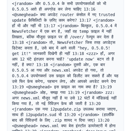
<jrandom> और 0.5.0.4 के सभी उपयोगकर्ताओं को भी 
0.5.0.5 आते ही अपग्रेड कर लेना चाहिए 13:16 
<@smeghead> क्या अपडेट router कंसोल में नए trusted 
update फ़ैसिलिटी के ज़रिए काम करेगा? 13:17 <jrandom> 
हाँ भी और नहीं भी 13:17 <jrandom> बिल्कुल, 0.5.0.4 में 
NewsFetcher में एक बग है, जहाँ वह temp फ़ाइल में नहीं 
लिखता, बल्कि मौजूदा फ़ाइल पर ही /over/ रेज़्यूम कर देता है 
13:18 <jrandom> तो, NewsFetcher जिस तरह अपडेट्स 
डिटेक्ट करता है, उसे बाद में आने वाली "hey, 0.5.0.5! 
get it!" जानकारी दिखेगी ही नहीं 13:18 <zzz> हाँ, अगर 
आप 12 घंटे इंतज़ार करना चाहें? 'update now' बटन तो है 
नहीं, है क्या? 13:18 <jrandom> दूसरी ओर, एक बार 
0.5.0.5 आ गया और news.xml अपडेट हो गया, तो 
0.5.0.4 उपयोगकर्ता उस फ़ाइल को डिलीट कर सकते हैं और यह 
उसे फिर फ़ेच करेगा, पहचान लेगा, और आपको अपडेट करने देगा 
13:19 <@smeghead> इस फ़ाइल का नाम क्या है? 13:19 
<@smeghead> ओह, समझ गया 13:19 <jrandom> zzz: 
अगर news.xml मौजूद नहीं है या उसे 12 घंटों में मॉडिफ़ाई नहीं 
किया गया है, तो नई रिविज़न फ़ेच की जाती है 13:20 
<jrandom> एक नया i2pupdate.zip उपलब्ध कराया जाएगा, 
साथ ही i2pupdate.sud भी 13:20 <jrandom> (हालाँकि 
बाद की रिविज़नों के लिए .zip शायद न दिया जाए) 13:20 
<@smeghead> news.xml क्या बेस इंस्टॉल डायरेक्टरी में होना 