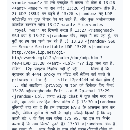
<+ant> <mae^> या उसे प्राइवेट में कहना भी ठीक है 13:26 
<+ant> <mae^> या दान करें! 13:26 <jrandom> ठीक है, 
2) UDP (SSU) पर बढ़ते हैं 13:26 <jrandom> नए UDP 
प्रोटोकॉल पर कुछ विचार वेब पर डाले हैं, और कुछ आलोचनात्मक 
फ़ीडबैक शानदार रहेगा 13:27 <+ant> * cervantes 
'royal "we"' पर टिप्पणी करता है 13:27 <@smeghead> 
SSU क्या है 13:27 <jrandom> खैर, टाइप मैं कर रहा हूँ, पर 
मुद्दों पर हम सब चर्चा कर रहे हैं ;) 13:28 <jrandom> SSU 
== Secure Semireliable UDP 13:28 <jrandom> 
http://dev.i2p.net/cgi-
bin/cvsweb.cgi/i2p/router/doc/udp.html?
rev=HEAD 13:28 <+ant> <Eol> ??? i2p चल रहा है, 
लेकिन .i2p साइट्स रिज़ॉल्व नहीं हो रहीं .... लिखा है कि 
ब्राउज़र को 4444 proxy पर पॉइंट करें लेकिन वहाँ पहले से 
privoxy + tor है ... site.i2p:4444 भी फ़ेल होता है 
... कोई आइडिया (privoxy या tor को डिसेबल किए बिना) 
13:28 <@smeghead> Eol: --> #i2p-chat 13:29 
<jrandom> Eol: शायद #i2p-chat में कुछ लोग मदद कर 
सकें, हम अभी साप्ताहिक dev मीटिंग में हैं 13:30 <jrandom> 
बुनियादी बात यह है कि हम ज़्यादातर NATs के आसपास काम कर 
पाएँगे, लेकिन दुर्भाग्य से सभी के नहीं। आँकड़े दिखाते हैं कि यह 
काफ़ी बड़े % के लिए काम करेगा (75-95, यह इस पर निर्भर 
करता है कि आप किससे पूछते हैं) 13:31 <jrandom> ठीक है, 
बस इतना ही - अगर किसी के पास कोई प्रश्न/टिप्पणी/चिंता हो, 