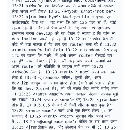
चाहिए? 13:20 <jrandom> smeghead: docs/news.xml 
13:21 <+Myo9> क्या डिफ़ॉल्ट रूप से अनाम तरीके से अपडेट 
लेना अच्छा नहीं होगा? 13:21 <+Myo9> s/not/"not be"/ 
13:22 <jrandom> Myo9: पिछले हफ्ते bla ने इसका एक 
काउंटरपॉइंट दिया था - यह तथ्य कि आप i2p चला रहे हैं, कोई 
रहस्य नहीं है, और उसे फ़ेच करने के लिए अपना eepproxy 
इस्तेमाल करना dev.i2p को यह देखने दे सकता है कि कौन सा 
destination उपयोग हो रहा है 13:22 <+frosk> वैसे भी 
कोई भी बता सकता है कि आप एक router चला रहे हैं 13:22 
<+ant> <mae^> lalalala 13:22 <jrandom> जिस तरह 
irc पर कहना कि "अरे, मैं अभी अपना router रीस्टार्ट कर 
रहा हूँ" अच्छा विचार नहीं है, उसी तरह आप अपने उपनामों को 
अपने router की गतिविधि से जोड़ना नहीं चाहेंगे 13:23 
<+Myo9> ठीक है. 13:23 <+ant> * mae^ अपने कान ढक 
लेता है 13:23 <jrandom> लेकिन, दूसरी ओर, अगर 
dev.i2p सचमुच एक अनाम होस्ट होता (यानि हमें पता न होता 
कि वह dev.i2p.net है), तो हमें उसके लिए सपोर्ट चाहिए होता 
:) 13:23 <+ant> <mae^> अपना कम्बख़्त नेटवर्क पासवर्ड मुझे 
मत बताओ 13:24 <+ant> <mae^> धत् 13:25 <jrandom> 
ठीक है, 1) 0.5.0.5 के बारे में किसी और के पास कुछ है? 
13:25 <+ant> <mae^> चलो अभी एक मिनट लेकर jr को 
धन्यवाद दें 13:25 <+ant> <mae^> चुपचाप और अपने मन 
में... 13:25 <@smeghead> mae^: मीटिंग के बाद कैसा रहेगा 
13:25 <jrandom> हेह, और डोनेशन पेज पर भी ;) 13:25 