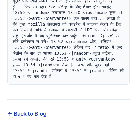
यूज़र प्रेफ़रेंसेज़ मैनेज करने के एक उबाऊ हिस्से से गुजर रहा 
हूँ... फिर सब कुछ टेस्ट रिलीज़ के लिए तैयार होना चाहिए 
13:50 <jrandom> जबरदस्त 13:50 <+postman> कूल :) 
13:52 <+ant> <cervantes> एक अलग बात... लगता है 
मैंने कुछ Mozilla डेवलपर्स को कोडबेस में बदलाव देखने के लिए 
मना लिया है ताकि मैं प्लगइन में आसानी से URI फ़िल्टरिंग जोड़ 
सकूँ (अर्थात् मैं यह सुनिश्चित कर सकूँगा कि non-i2p पतों पर 
कोई कनेक्शन न बने) 13:52 <jrandom> ओह, बढ़िया! 
13:52 <+ant> <cervantes> लेकिन यह Firefox में कुछ 
रिलीज़ के बाद ही आएगा 13:53 <jrandom> बहुत बढ़िया, 
कृपया हमें अपडेट देते रहें 13:53 <+ant> <cervantes> 
ज़रूर 13:54 <jrandom> ठीक है, अगर और कुछ नहीं... 
13:54 * jrandom समेटता है 13:54 * jrandom मीटिंग को 
*baf* बंद कर देता है
← Back to Blog