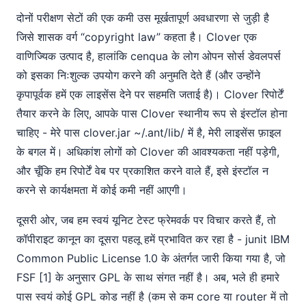
दोनों परीक्षण सेटों की एक कमी उस मूर्खतापूर्ण अवधारणा से जुड़ी है
जिसे शासक वर्ग “copyright law” कहता है। Clover एक
वाणिज्यिक उत्पाद है, हालांकि cenqua के लोग ओपन सोर्स डेवलपर्स
को इसका निःशुल्क उपयोग करने की अनुमति देते हैं (और उन्होंने
कृपापूर्वक हमें एक लाइसेंस देने पर सहमति जताई है)। Clover रिपोर्टें
तैयार करने के लिए, आपके पास Clover स्थानीय रूप से इंस्टॉल होना
चाहिए - मेरे पास clover.jar ~/.ant/lib/ में है, मेरी लाइसेंस फ़ाइल
के बगल में। अधिकांश लोगों को Clover की आवश्यकता नहीं पड़ेगी,
और चूँकि हम रिपोर्टें वेब पर प्रकाशित करने वाले हैं, इसे इंस्टॉल न
करने से कार्यक्षमता में कोई कमी नहीं आएगी।
दूसरी ओर, जब हम स्वयं यूनिट टेस्ट फ्रेमवर्क पर विचार करते हैं, तो
कॉपीराइट कानून का दूसरा पहलू हमें प्रभावित कर रहा है - junit IBM
Common Public License 1.0 के अंतर्गत जारी किया गया है, जो
FSF [1] के अनुसार GPL के साथ संगत नहीं है। अब, भले ही हमारे
पास स्वयं कोई GPL कोड नहीं है (कम से कम core या router में तो