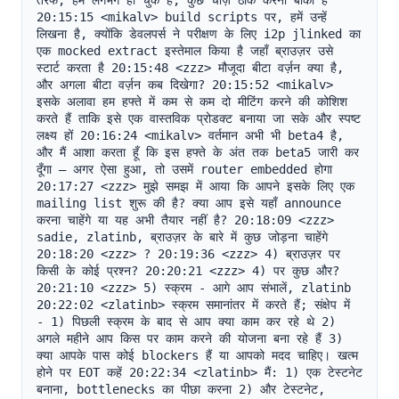
तरफ, हम लगभग हो चुके हैं, कुछ चीज़ें ठीक करनी बाकी हैं 
20:15:15 <mikalv> build scripts पर, हमें उन्हें 
लिखना है, क्योंकि डेवलपर्स ने परीक्षण के लिए i2p jlinked का 
एक mocked extract इस्तेमाल किया है जहाँ ब्राउज़र उसे 
स्टार्ट करता है 20:15:48 <zzz> मौजूदा बीटा वर्ज़न क्या है, 
और अगला बीटा वर्ज़न कब दिखेगा? 20:15:52 <mikalv> 
इसके अलावा हम हफ्ते में कम से कम दो मीटिंग करने की कोशिश 
करते हैं ताकि इसे एक वास्तविक प्रोडक्ट बनाया जा सके और स्पष्ट 
लक्ष्य हों 20:16:24 <mikalv> वर्तमान अभी भी beta4 है, 
और मैं आशा करता हूँ कि इस हफ्ते के अंत तक beta5 जारी कर 
दूँगा — अगर ऐसा हुआ, तो उसमें router embedded होगा 
20:17:27 <zzz> मुझे समझ में आया कि आपने इसके लिए एक 
mailing list शुरू की है? क्या आप इसे यहाँ announce 
करना चाहेंगे या यह अभी तैयार नहीं है? 20:18:09 <zzz> 
sadie, zlatinb, ब्राउज़र के बारे में कुछ जोड़ना चाहेंगे 
20:18:20 <zzz> ? 20:19:36 <zzz> 4) ब्राउज़र पर 
किसी के कोई प्रश्न? 20:20:21 <zzz> 4) पर कुछ और? 
20:21:10 <zzz> 5) स्क्रम - आगे आप संभालें, zlatinb 
20:22:02 <zlatinb> स्क्रम समानांतर में करते हैं; संक्षेप में 
- 1) पिछली स्क्रम के बाद से आप क्या काम कर रहे थे 2) 
अगले महीने आप किस पर काम करने की योजना बना रहे हैं 3) 
क्या आपके पास कोई blockers हैं या आपको मदद चाहिए। खत्म 
होने पर EOT कहें 20:22:34 <zlatinb> मैं: 1) एक टेस्टनेट 
बनाना, bottlenecks का पीछा करना 2) और टेस्टनेट, 