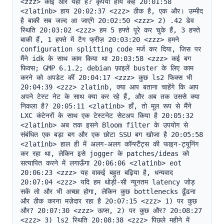
<zzz> कोई और यहाँ है? कृपया हाय कहें 20:01:58 
<zlatinb> हाय 20:02:37 <zzz> ठीक है, एक और। उम्मीद 
है बाकी सब जल्द आ जाएंगे 20:02:50 <zzz> 2) .42 डेव 
स्थिति 20:03:02 <zzz> हम 5 हफ्ते पूरे कर चुके हैं, 3 हफ्ते 
बाकी हैं, 1 हफ्ते में टैग फ्रीज़ 20:03:20 <zzz> हमने 
configuration splitting code मर्ज कर दिया, जिस पर 
मैंने idk के साथ काम किया था 20:03:58 <zzz> कई बग 
फिक्स; GMP 6.1.2; debian फ़ाइलें buster के लिए काम 
करने को अपडेट कीं 20:04:17 <zzz> कुछ ls2 फिक्स भी 
20:04:39 <zzz> zlatinb, क्या आप बताना चाहेंगे कि आप 
अपने टेस्ट नेट के साथ क्या कर रहे हैं, और अब तक उससे क्या 
निकला है? 20:05:11 <zlatinb> हाँ, तो मूल रूप से मैंने 
LXC कंटेनरों के साथ एक टेस्टनेट सेटअप किया है 20:05:32 
<zlatinb> अब तक इसने Bloom filter के उपयोग से 
संबंधित एक बड़ा बग और एक छोटा SSU बग खोजा है 20:05:58 
<zlatinb> हाल ही में अलग-अलग कॉन्स्टैंट्स की फाइन-ट्यूनिंग 
कर रहा था, लेकिन इसे jogger के patches/ideas को 
सत्यापित करने में लगाऊँगा 20:06:06 <zlatinb> eot 
20:06:23 <zzz> यह वाकई बहुत बढ़िया है, धन्यवाद 
20:07:04 <zzz> यदि हम थोड़ी-सी न्यूनतम latency जोड़ 
सकें तो और भी अच्छा होगा, लेकिन कुछ bottlenecks ढूँढना 
और ठीक करना मज़ेदार रहा है 20:07:15 <zzz> 1) पर कुछ 
और? 20:07:30 <zzz> ऊप्स, 2) पर कुछ और? 20:08:27 
<zzz> 3) ls2 स्थिति 20:08:38 <zzz> पिछले महीने में 