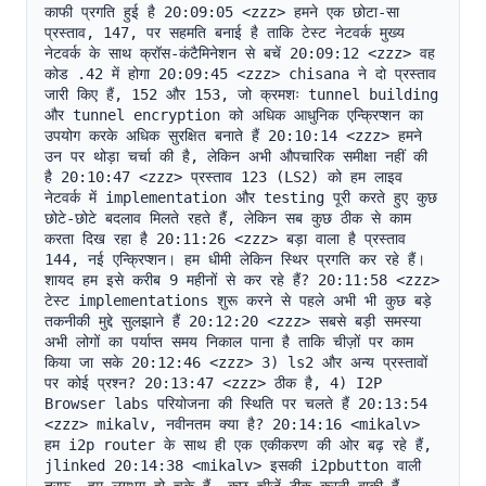
काफी प्रगति हुई है 20:09:05 <zzz> हमने एक छोटा-सा 
प्रस्ताव, 147, पर सहमति बनाई है ताकि टेस्ट नेटवर्क मुख्य 
नेटवर्क के साथ क्रॉस-कंटैमिनेशन से बचें 20:09:12 <zzz> वह 
कोड .42 में होगा 20:09:45 <zzz> chisana ने दो प्रस्ताव 
जारी किए हैं, 152 और 153, जो क्रमशः tunnel building 
और tunnel encryption को अधिक आधुनिक एन्क्रिप्शन का 
उपयोग करके अधिक सुरक्षित बनाते हैं 20:10:14 <zzz> हमने 
उन पर थोड़ा चर्चा की है, लेकिन अभी औपचारिक समीक्षा नहीं की 
है 20:10:47 <zzz> प्रस्ताव 123 (LS2) को हम लाइव 
नेटवर्क में implementation और testing पूरी करते हुए कुछ 
छोटे-छोटे बदलाव मिलते रहते हैं, लेकिन सब कुछ ठीक से काम 
करता दिख रहा है 20:11:26 <zzz> बड़ा वाला है प्रस्ताव 
144, नई एन्क्रिप्शन। हम धीमी लेकिन स्थिर प्रगति कर रहे हैं। 
शायद हम इसे करीब 9 महीनों से कर रहे हैं? 20:11:58 <zzz> 
टेस्ट implementations शुरू करने से पहले अभी भी कुछ बड़े 
तकनीकी मुद्दे सुलझाने हैं 20:12:20 <zzz> सबसे बड़ी समस्या 
अभी लोगों का पर्याप्त समय निकाल पाना है ताकि चीज़ों पर काम 
किया जा सके 20:12:46 <zzz> 3) ls2 और अन्य प्रस्तावों 
पर कोई प्रश्न? 20:13:47 <zzz> ठीक है, 4) I2P 
Browser labs परियोजना की स्थिति पर चलते हैं 20:13:54 
<zzz> mikalv, नवीनतम क्या है? 20:14:16 <mikalv> 
हम i2p router के साथ ही एक एकीकरण की ओर बढ़ रहे हैं, 
jlinked 20:14:38 <mikalv> इसकी i2pbutton वाली 