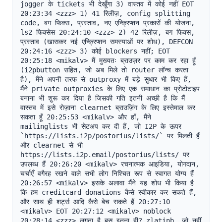
jogger के tickets भी देखूँगा 3) वास्तव में कोई नहीं EOT 
20:23:34 <zzz> 1) 41 रिलीज़, config splitting 
code, बग फिक्स, प्रस्ताव, नए एन्क्रिप्शन प्रकारों की योजना, 
ls2 फिक्सेस 20:24:10 <zzz> 2) 42 रिलीज़, बग फिक्स, 
प्रस्ताव (खासकर नई एन्क्रिप्शन समस्याओं पर शोध), DEFCON 
20:24:16 <zzz> 3) कोई blockers नहीं; EOT 
20:25:18 <mikalv> मैं मुख्यतः ब्राउज़र पर काम कर रहा हूँ 
(i2pbutton सहित, जो अब मिले तो router लॉन्च करता 
है), मैंने अपनी तरफ से outproxy में बड़े सुधार भी किए हैं, 
मैंने private outproxies के लिए एक समाधान का प्रोटोटाइप 
बनाना भी शुरू कर दिया है जिसकी गति इतनी अच्छी है कि मैं 
वास्तव में इसे रोज़ाना clearnet ब्राउज़िंग के लिए इस्तेमाल कर 
सकता हूँ 20:25:53 <mikalv> और हाँ, मैंने 
mailinglists भी सेटअप कर दी हैं, जो I2P के ऊपर 
`https://lists.i2p/postorius/lists/` पर मिलती हैं 
और clearnet से भी 
https://lists.i2p.email/postorius/lists/ पर 
उपलब्ध हैं 20:26:20 <mikalv> रचनात्मक आइडिया, योगदान, 
चर्चाएँ वगैरह रखने वाले सभी लोग निश्चित रूप से स्वागत योग्य हैं 
20:26:57 <mikalv> इसके अलावा मैंने यह शोध भी किया है 
कि हम creditcard donations कैसे स्वीकार कर सकते हैं, 
और साथ ही शर्ट्स आदि कैसे बेच सकते हैं 20:27:10 
<mikalv> EOT 20:27:12 <mikalv> noblock 
20:28:14 <zzz> लगता है बस इतना ही? zlatinb, जो नहीं 