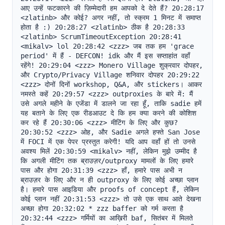
आए उन्हें फटकारने की ज़िम्मेदारी हम आपको दे देते हैं? 20:28:17 
<zlatinb> और कोई? अगर नहीं, तो स्क्रम 1 मिनट में समाप्त 
होता है :) 20:28:27 <zlatinb> ठीक है 20:28:33 
<zlatinb> ScrumTimeoutException 20:28:41 
<mikalv> lol 20:28:42 <zzz> जब तक हम 'grace 
period' में हैं - DEFCON! idk और मैं इस सप्ताहांत वहाँ 
रहेंगे! 20:29:04 <zzz> Monero Village शुक्रवार दोपहर, 
और Crypto/Privacy Village शनिवार दोपहर 20:29:22 
<zzz> दोनों दिनों workshop, Q&A, और stickers। आकर 
नमस्ते कहें 20:29:57 <zzz> outproxies के बारे में: मैं 
उसे अगले महीने के एजेंडा में डालने जा रहा हूँ, ताकि sadie हमें 
यह बताने के लिए एक रीडआउट दे कि हम क्या करने की कोशिश 
कर रहे हैं 20:30:06 <zzz> मीटिंग के लिए और कुछ? 
20:30:52 <zzz> ओह, और Sadie अगले हफ्ते San Jose 
में FOCI में एक पेपर प्रस्तुत करेगी! यदि आप वहाँ हों तो उनसे 
अवश्य मिलें 20:30:59 <mikalv> नहीं, लेकिन मुझे उम्मीद है 
कि अगली मीटिंग तक ब्राउज़र/outproxy मामलों के लिए हमारे 
पास और होगा 20:31:39 <zzz> हाँ, हमारे पास अभी न 
ब्राउज़र के लिए और न ही outproxy के लिए कोई अच्छा प्लान 
है। हमारे पास आइडिया और proofs of concept हैं, लेकिन 
कोई प्लान नहीं 20:31:53 <zzz> तो उसे एक साथ आते देखना 
अच्छा होगा 20:32:02 * zzz baffer को गर्म करता है 
20:32:44 <zzz> गर्मियों का आख़िरी baf, सितंबर में मिलते 