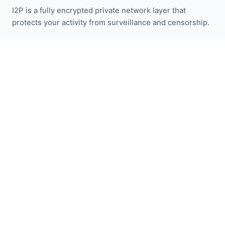
I2P is a fully encrypted private network layer that
protects your activity from surveillance and censorship.
I2P समाचार से अपडेट रहें:
सदस्यता लें
त्वरित लिंक
दान करें
I2P परिचय
समुदाय
शामिल हो जाइए
ब्लॉग