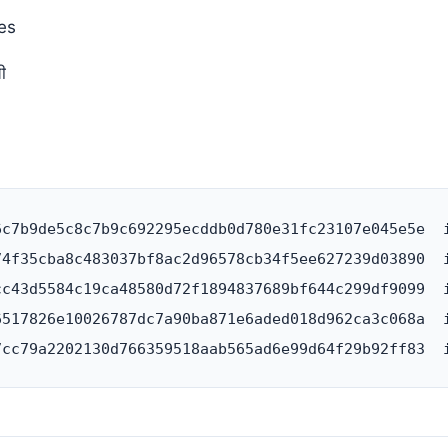
es
ी
6c7b9de5c8c7b9c692295ecddb0d780e31fc23107e045e5e  i
74f35cba8c483037bf8ac2d96578cb34f5ee627239d03890  i
cc43d5584c19ca48580d72f1894837689bf644c299df9099  i
6517826e10026787dc7a90ba871e6aded018d962ca3c068a  i