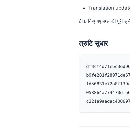
Translation updat
ठीक किए गए बग्स की पूरी सूच
त्रुटि सुधार
df3cf4d7fc6c3ed0
b9fe281f28971de6
1d50831e72a8f139
053864a774470df6