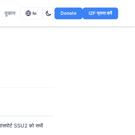
दुकान
Donate
I2P प्राप्त करें
hi
रांसपोर्ट SSU2 को सभी