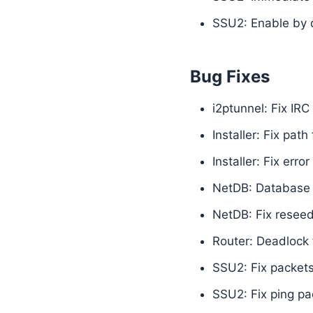
SSU2: Enable by 
Bug Fixes
i2ptunnel: Fix IRC 
Installer: Fix pat
Installer: Fix er
NetDB: Database 
NetDB: Fix resee
Router: Deadlock 
SSU2: Fix packet
SSU2: Fix ping pa