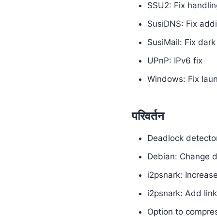
SSU2: Fix handlin
SusiDNS: Fix add
SusiMail: Fix dar
UPnP: IPv6 fix
Windows: Fix laun
परिवर्तन
Deadlock detecto
Debian: Change de
i2psnark: Increas
i2psnark: Add link
Option to compres