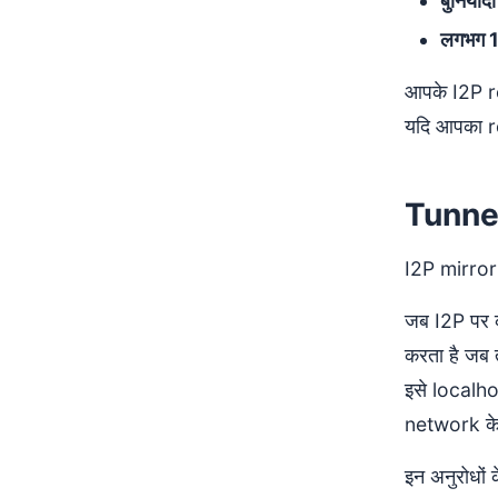
बुनिया
लगभग 
आपके I2P r
यदि आपका ro
Tunne
I2P mirrori
जब I2P पर क
करता है जब
इसे localh
network के म
इन अनुरोधों