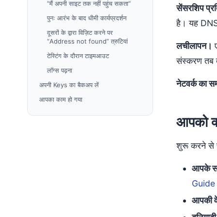
“मैं अपनी साइट तक नहीं पहुंच सकता”
सेंसरशिप प्
पुनः आरंभ के बाद धीमी कार्यप्रदर्शन
है। यह DNS य
दूसरों के द्वारा विज़िट करने पर
“Address not found” त्रुटियां
लचीलापन।
ए
टेस्टिंग के दौरान टाइमआउट
संस्करण तब
लॉग्स पढ़ना
नेटवर्क का स
अपनी Keys का बैकअप लें
आपका काम हो गया
आपको क्
शुरू करने से
आपके सर
Guide
आपकी वे