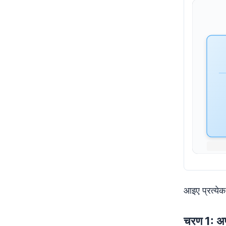
आइए प्रत्ये
चरण 1: अप