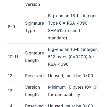
Version
Big-endian 16-bit integer.
Signature
Type 6 = RSA-4096-
8-9
Type
SHA512 (reseed
standard)
Big-endian 16-bit integer.
Signature
10-11
512 bytes (0x0200) for
Length
RSA-4096
12
Reserved
Unused, must be 0x00
Version
Minimum 16 bytes (0x10)
13
Length
for compatibility
14
Reserved
Unused, must be 0x00