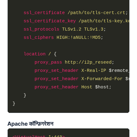
ssl_certificate
/path/to/tls-cert.crt
ssl_certificate_key
/path/to/tls-key.key
ssl_protocols
TLSv1.2
TLSv1.3
ssl_ciphers
HIGH:!aNULL:!MD5
location
/
proxy_pass
http://i2p_reseed
proxy_set_header
X-Real-IP
proxy_set_header
X-Forwarded-For
proxy_set_header
Host
Apache कॉन्फ़िगरेशन