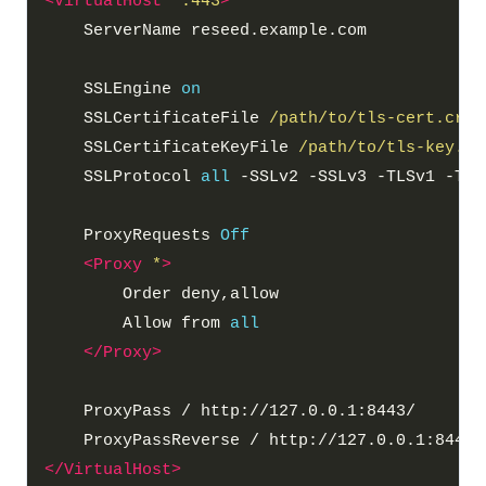
<VirtualHost
*:443
>
    SSLEngine 
on
    SSLCertificateFile 
/path/to/tls-cert.crt
    SSLCertificateKeyFile 
/path/to/tls-key.ke
    SSLProtocol 
all
    ProxyRequests 
Off
<Proxy
*
>
        Allow from 
all
</Proxy>
</VirtualHost>