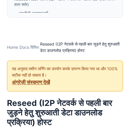
वाला सर्वर)
तकनीकी आवश्यकताएँ
सुरक्षा आवश्यकताएँ
कार्यान्वयन विधियाँ
रिवर्स प्रॉक्सी विन्यास
Reseed (I2P नेटवर्क से पहली बार जुड़ने हेतु शुरुआती
Home
/
Docs
/
विविध
/
पंजीकरण और समन्वय
डेटा डाउनलोड प्रक्रिया) होस्ट
संचालन संबंधी सर्वोत्तम प्रथाएँ
वैकल्पिक Reseed (I2P नेटवर्क से आरंभिक router जानकारी प्राप्त
यह अनुवाद मशीन लर्निंग का उपयोग करके उत्पन्न किया गया था और 100%
करने की प्रक्रिया) विधियाँ
सटीक नहीं हो सकता है।
फ़ाइल-आधारित reseed (प्रारंभिक netDb डेटा आयात)
अंग्रेज़ी संस्करण देखें
Cloudflare द्वारा प्रॉक्सी किया गया रीसीडिंग (I2P नेटवर्क में प्रारंभिक
जुड़ने की प्रक्रिया)
Reseed (I2P नेटवर्क से पहली बार
सेंसरशिप-प्रतिरोधी रणनीतियाँ
जुड़ने हेतु शुरुआती डेटा डाउनलोड
कार्यान्वयनकर्ताओं के लिए प्रोटोकॉल विवरण
Reseed (I2P नेटवर्क बूटस्ट्रैप) अनुरोध विनिर्देश
प्रक्रिया) होस्ट
RouterInfo फ़ाइल प्रारूप