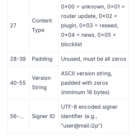
0x00 = unknown, 0x01 =
router update, 0x02 =
Content
27
plugin, 0x03 = reseed,
Type
0x04 = news, 0x05 =
blocklist
28-39
Padding
Unused, must be all zeros
ASCII version string,
Version
40-55
padded with zeros
String
(minimum 16 bytes)
UTF-8 encoded signer
56-...
Signer ID
identifier (e.g.,
"user@mail.i2p")