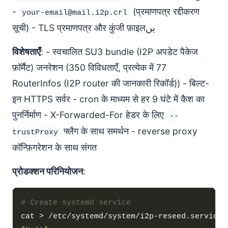
-
(प्रमाणपत्र रद्दीकरण
your-email@mail.i2p.crl
सूची) - TLS प्रमाणपत्र और कुंजी फ़ाइलیں
विशेषताएँ
: - स्वचालित SU3 bundle (I2P अपडेट पैकेज
फ़ॉर्मैट) जनरेशन (350 विविधताएँ, प्रत्येक में 77
RouterInfos (I2P router की जानकारी रिकॉर्ड)) - बिल्ट-
इन HTTPS सर्वर - cron के माध्यम से हर 9 घंटे में कैश का
पुनर्निर्माण - X-Forwarded-For हेडर के लिए
--
फ्लैग के साथ समर्थन - reverse proxy
trustProxy
कॉन्फ़िगरेशन के साथ संगत
प्रोडक्शन परिनियोजन
:
# Create systemd service
cat > /etc/systemd/system/i2p-reseed.service 