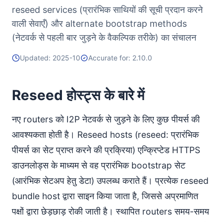
reseed services (प्रारंभिक साथियों की सूची प्रदान करने
नेटवर्क विविधता आवश्यकताएँ
वाली सेवाएँ) और alternate bootstrap methods
IPv6 संबंधी विचार
(नेटवर्क से पहली बार जुड़ने के वैकल्पिक तरीके) का संचालन
सुरक्षा संबंधी विचार
धमकी मॉडल
Updated: 2025-10
Accurate for: 2.10.0
प्रमाणपत्र प्रबंधन
हमले का शमन
Reseed होस्ट्स के बारे में
परीक्षण और मान्यकरण
अपने Reseed Server का परीक्षण
नए routers को I2P नेटवर्क से जुड़ने के लिए कुछ पीयर्स की
सामान्य समस्याओं का निवारण
आवश्यकता होती है। Reseed hosts (reseed: प्रारंभिक
संदर्भ जानकारी
पीयर्स का सेट प्राप्त करने की प्रक्रिया) एन्क्रिप्टेड HTTPS
आधिकारिक दस्तावेज़ीकरण
डाउनलोड्स के माध्यम से वह प्रारंभिक bootstrap सेट
वैकल्पिक कार्यान्वयन
(आरंभिक सेटअप हेतु डेटा) उपलब्ध कराते हैं। प्रत्येक reseed
सामुदायिक संसाधन
bundle host द्वारा साइन किया जाता है, जिससे अप्रमाणित
संस्करण इतिहास
पक्षों द्वारा छेड़छाड़ रोकी जाती है। स्थापित routers समय-समय
हस्ताक्षर प्रकार संदर्भ