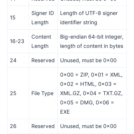
Signer ID
Length of UTF-8 signer
15
Length
identifier string
Content
Big-endian 64-bit integer,
16-23
Length
length of content in bytes
24
Reserved
Unused, must be 0x00
0x00 = ZIP, 0x01 = XML,
0x02 = HTML, 0x03 =
25
File Type
XML.GZ, 0x04 = TXT.GZ,
0x05 = DMG, 0x06 =
EXE
26
Reserved
Unused, must be 0x00