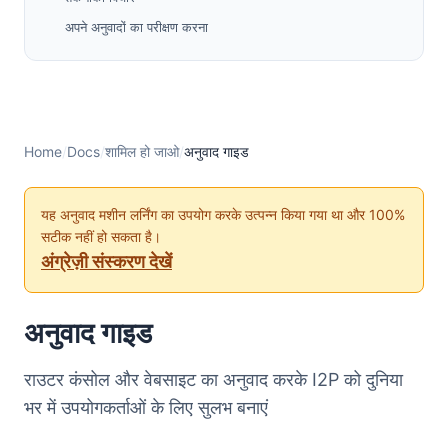
अपने अनुवादों का परीक्षण करना
मदद प्राप्त करना
समुदाय सहायता
सामान्य प्रश्न
उन्नत: मैनुअल अनुवाद (वैकल्पिक)
Home
/
Docs
/
शामिल हो जाओ
/
अनुवाद गाइड
आवश्यकताएँ
प्रक्रिया
यह अनुवाद मशीन लर्निंग का उपयोग करके उत्पन्न किया गया था और 100%
सटीक नहीं हो सकता है।
धन्यवाद
अंग्रेज़ी संस्करण देखें
अनुवाद गाइड
राउटर कंसोल और वेबसाइट का अनुवाद करके I2P को दुनिया
भर में उपयोगकर्ताओं के लिए सुलभ बनाएं