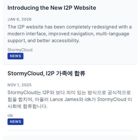
Introducing the New I2P Website
JAN 6, 2026
The I2P website has been completely redesigned with a
modern interface, improved navigation, multi-language
support, and better accessibility.
StormyCloud
NEWS
StormyCloud, I2P 가족에 합류
NOV 1, 2025
StormyCloud는 I2P와 보다 의미 있는 방식으로 공식적으로
힘을 합치며, 아울러 Lance James와 idk가 StormyCloud 이
사회에 합류합니다.
idk
NEWS