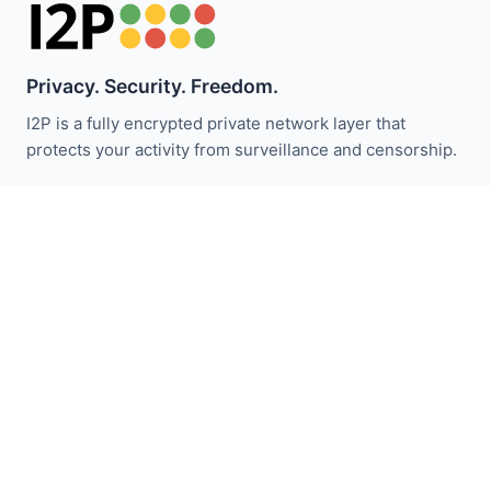
Privacy. Security. Freedom.
I2P is a fully encrypted private network layer that
protects your activity from surveillance and censorship.
I2P 뉴스 받기:
구독하기
빠른 링크
기부하기
I2P 소개
커뮤니티