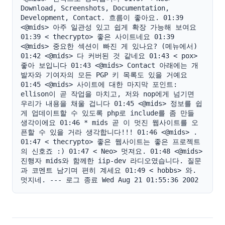
Download, Screenshots, Documentation, 
Development, Contact. 흐름이 좋아요. 01:39 
<@mids> 아주 일관성 있고 쉽게 확장 가능해 보여요 
01:39 < thecrypto> 좋은 사이트네요 01:39 
<@mids> 중요한 섹션이 빠진 게 있나요? (메뉴에서) 
01:42 <@mids> 다 커버된 것 같네요 01:43 < pox> 
좋아 보입니다 01:43 <@mids> Contact 아래에는 개
발자와 기여자의 모든 PGP 키 목록도 있을 거예요 
01:45 <@mids> 사이트에 대한 마지막 포인트: 
ellison이 곧 작업을 마치고, 저와 nop에게 넘기면 
우리가 내용을 채울 겁니다 01:45 <@mids> 정보를 쉽
게 업데이트할 수 있도록 php로 include를 좀 만들 
생각이에요 01:46 * mids 곧 이 멋진 웹사이트를 오
픈할 수 있을 거라 생각합니다!!! 01:46 <@mids> . 
01:47 < thecrypto> 좋은 웹사이트는 좋은 프로젝트
의 신호죠 :) 01:47 < Neo> 멋져요. 01:48 <@mids> 
진행자 mids와 함께한 iip-dev 라디오였습니다. 질문
과 코멘트 남기며 편히 계세요 01:49 < hobbs> 와. 
멋지네. --- 로그 종료 Wed Aug 21 01:55:36 2002