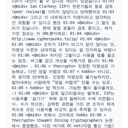
IIP가 대안이 될 수 있다는 제안이 있었습니다 01:03 
<@mids> Ian Clarke는 IIP가 전문가들의 동료 검토
(peer review)를 거치지 않았다고 반박했어요 01:03 
<@mids> 그리고 이 네트워크가 익명이라고 생각하는 
건 위험할 수 있다고 했죠 01:04 <@mids> 그 말도 일
리가 있습니다. 현재 몇몇 분들이 검토 중이고, 제가 
가진 정보는 이 URL뿐이에요: 01:04 <@mids> 
http://www.cypherpunks.to/ip/ 01:04 <@mids> . 
01:05 <@mids> 모두가 IIP가 버그가 없지 않다는 것, 
익명성 수준은 상대적일 수 있다는 걸 인지하길 바랍니
다 01:06 <@mids> 하지만 그렇다고 사용을 멈출 필요
는 없죠. 버그를 잡고 개선을 이뤄가면 됩니다 01:06 
<@mids> . 01:06 < thecrypto> 진정한 익명성은 가
능해요, 다만 정말 어렵죠 01:07 < hobbs> 아니요, 
제 생각엔 반대예요. 진정한 익명성은 불가능하지만, 
알아내려는 사람에게 “정말 어렵게” 만들 수는 있죠. 
01:08 < hobbs> 밥 먹으러. 가능한 빨리 돌아올게요. 
:) 01:08 <@mids> 암호 알고리즘과는 별개로, IIP는 
사용자를 '숨기기' 위해 공개 릴레이의 수에 의존합니
다. 수가 적으면, 강력한 권한을 가진 큰 조직이 체계
적으로 모든 사용자를 비교적 쉽게 추적할 수 있어요 
01:08 <@mids> 와줘서 고마워요 hobbs 01:08 < 
thecrypto> Chaum이 Dining Cryptographers 논문
에서 증명했죠. 다만 여기에 DC-net(익명 통신 기법)