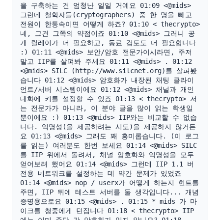
을 구축하는 건 엄청난 일일 거예요 01:09 <@mids> 
그런데 철학자들(cryptographers) 중 한 명을 빼고 
전원이 한통속이면 어떻게 하죠? 01:10 < thecrypto> 
네, 그건 그쪽의 약점이죠 01:10 <@mids> 그러니 공
개 릴레이가 더 필요하고, 동료 검토도 더 필요합니다 
:) 01:11 <@mids> 보안/암호 전문가이시라면, 주저 
말고 IIP를 살펴봐 주세요 01:11 <@mids> . 01:12 
<@mids> SILC (http://www.silcnet.org)를 살펴봤
습니다 01:12 <@mids> 암호화가 내장된 채팅 클라이
언트/서버 시스템이에요 01:12 <@mids> 채널과 개인 
대화에 키를 설정할 수 있죠 01:13 < thecrypto> 저
는 전문가가 아니라, 이 분야 글을 많이 읽는 학생일 
뿐이에요 :) 01:13 <@mids> IIP와는 비교할 수 없습
니다. 익명성(을 제공하려는 시도)을 제공하지 않거든
요 01:13 <@mids> 그래도 꽤 흥미롭습니다. (이 로그
를 읽는) 여러분도 한번 보세요 01:14 <@mids> SILC
를 IIP 위에서 돌려서, 채널 암호화와 익명성을 모두 
얻어보려 했어요 01:14 <@mids> 그런데 IIP 1.1 버
전용 네트워크를 설정하는 데 약간 문제가 있었죠 
01:14 <@mids> nop / userx가 어떻게 하는지 힌트를 
주면, IIP 뒤에 테스트 서버를 둘 생각입니다... 개념 
증명용으로요 01:15 <@mids> . 01:15 * mids 가 마
이크를 청중에게 던집니다 01:18 < thecrypto> IIP