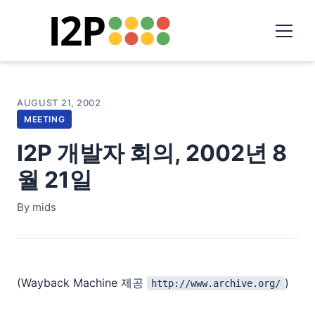
AUGUST 21, 2002
MEETING
I2P 개발자 회의, 2002년 8
월 21일
By mids
(Wayback Machine 제공
)
http://www.archive.org/