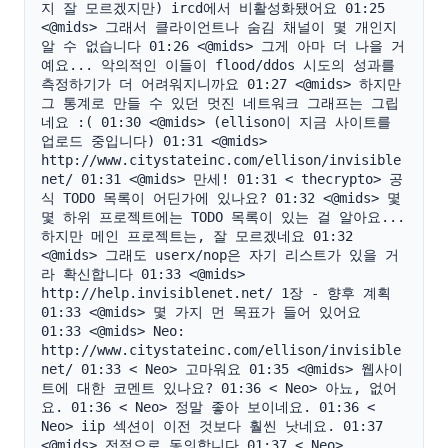
지 잘 모르겠지만) ircd에서 비활성화됐어요 01:25 
<@mids> 그래서 클라이언트나 숨김 채널이 몇 개인지 
알 수 없습니다 01:26 <@mids> 그게 아마 더 나을 거
예요... 악의적인 이들이 flood/ddos 시도의 성과를 
측정하기가 더 어려워지니까요 01:27 <@mids> 하지만 
그 통계로 만들 수 있던 멋진 네트워크 그래프는 그립
네요 :( 01:30 <@mids> (ellison이 지금 사이트를 
업로드 중입니다) 01:31 <@mids> 
http://www.citystateinc.com/ellison/invisible
net/ 01:31 <@mids> 만세! 01:31 < thecrypto> 공
식 TODO 목록이 어딘가에 있나요? 01:32 <@mids> 몇
몇 하위 프로젝트에는 TODO 목록이 있는 걸 알아요... 
하지만 메인 프로젝트는, 잘 모르겠네요 01:32 
<@mids> 그래도 userx/nop은 자기 리스트가 있을 거
라 확신합니다 01:33 <@mids> 
http://help.invisiblenet.net/ 1장 - 향후 계획 
01:33 <@mids> 몇 가지 먼 목표가 들어 있어요 
01:33 <@mids> Neo: 
http://www.citystateinc.com/ellison/invisible
net/ 01:33 < Neo> 고마워요 01:35 <@mids> 웹사이
트에 대한 코멘트 있나요? 01:36 < Neo> 아뇨, 없어
요. 01:36 < Neo> 정말 좋아 보이네요. 01:36 < 
Neo> iip 섹션이 이전 것보다 훨씬 낫네요. 01:37 
<@mids> 전적으로 동의합니다 01:37 < Neo> 