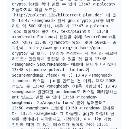
crypto.jar를 뚝딱 만들 수 있어 13:47 <+polecat> 
지금까지의 작업 노트는 
`http://polecat.i2p/bittorrent.plan.doc` 에 있
어 13:47 <smeghead> 전체 gnu-crypto.jar를 배포
하면 약 500 KB라서, 너무 커 13:47 <+polecat> 
.doc 확장자에 쫄지 마, text/plain이야. 13:48 
<+polecat> Fortuna가 랜덤을 위해 SecureRandom을 
쓰지 않나? 13:48 <jrandom> 요와, 맞아 500KB는 좀 
과한데, http://www.gnu.org/software/gnu-
crypto/ 을 보니, (우리가 수정하는 게 아니라 링크만 
하므로) 안전하게 통합할 수 있을 것 같아 13:48 
<smeghead> SecureRandom은 애초에 문제가 아니었어 
13:48 <jrandom> polecat: fortuna가 
SecureRandom을 /feed/ 해 :) 13:49 <smeghead> 
jrandom: 커스텀 .jar를 만드는 건 쉬워, 대략 50KB 
정도일 듯 13:49 <smeghead> (대충 어림잡아) 13:49 
<smeghead> 원한다면 on-demand로 커스텀 패키징하는 
ant 빌드도 만들 수 있어 13:50 <jrandom> 
smeghead: i2p/apps/fortuna/ 밑에 넣어볼래? 
13:50 <smeghead> 그럴게 13:50 <jrandom> 끝내준
다! 13:51 <smeghead> 그 다음엔, gcj가 마침내 난
수를 뿜어내기 시작한다고 가정하면, 아마 i2p 기능 
전반에 대한 더 많은 테스트가 필요할 거야 13:51 