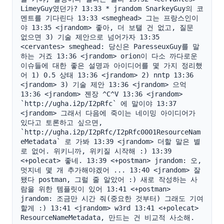
LimeyGuy였던가? 13:33 * jrandom SnarkeyGuy의 코
멘트를 기다린다 13:33 <smeghead> 그는 프랑스인이
야 13:35 <jrandom> 좋아, 더 보탤 건 없고, 질문 
없으면 3) 기술 제안으로 넘어가자 13:35 
<cervantes> smeghead: 당신은 ParesseuxGuy를 말
하는 거죠 13:36 <jrandom> orion이 다소 까다로운 
이슈들에 대한 좋은 설명과 아이디어를 몇 가지 정리했
어 1) 0.5 상태 13:36 <jrandom> 2) nntp 13:36 
<jrandom> 3) 기술 제안 13:36 <jrandom> 으억 
13:36 <jrandom> 젠장 ^C^V 13:36 <jrandom> 
`http://ugha.i2p/I2pRfc` 에 말이야 13:37 
<jrandom> 그래서 다음에 죽이는 네이밍 아이디어가 
있다고 토론하고 싶으면, 
`http://ugha.i2p/I2pRfc/I2pRfc0001ResourceNam
eMetadata` 로 가봐 13:39 <jrandom> 더할 말은 별
로 없어. 위키니까, 위키질 시작해 :) 13:39 
<+polecat> 좋네. 13:39 <+postman> jrandom: 오, 
멋지네 몇 개 추가해야겠어 ... 13:40 <jrandom> 잘
됐다 postman, 그럴 줄 알았어 :) 새로 작성하는 사
람을 위한 템플릿이 있어 13:41 <+postman> 
jrandom: 조금만 시간 줘(중요한 것부터) 그래도 기여
할게 :) 13:41 <jrandom> w3rd 13:41 <+polecat> 
ResourceNameMetadata, 만드는 건 비교적 사소해. 