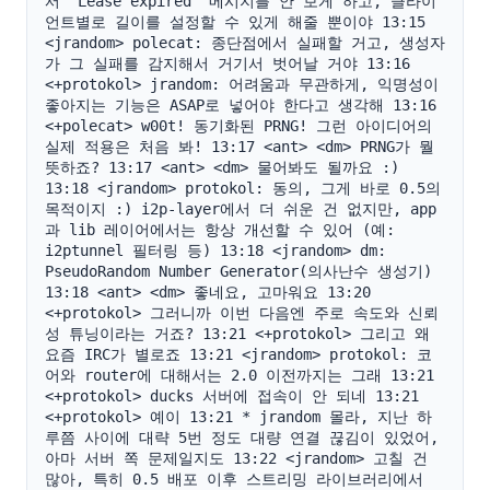
서 "Lease expired" 메시지를 안 보게 하고, 클라이
언트별로 길이를 설정할 수 있게 해줄 뿐이야 13:15 
<jrandom> polecat: 종단점에서 실패할 거고, 생성자
가 그 실패를 감지해서 거기서 벗어날 거야 13:16 
<+protokol> jrandom: 어려움과 무관하게, 익명성이 
좋아지는 기능은 ASAP로 넣어야 한다고 생각해 13:16 
<+polecat> w00t! 동기화된 PRNG! 그런 아이디어의 
실제 적용은 처음 봐! 13:17 <ant> <dm> PRNG가 뭘 
뜻하죠? 13:17 <ant> <dm> 물어봐도 될까요 :) 
13:18 <jrandom> protokol: 동의, 그게 바로 0.5의 
목적이지 :) i2p-layer에서 더 쉬운 건 없지만, app
과 lib 레이어에서는 항상 개선할 수 있어 (예: 
i2ptunnel 필터링 등) 13:18 <jrandom> dm: 
PseudoRandom Number Generator(의사난수 생성기) 
13:18 <ant> <dm> 좋네요, 고마워요 13:20 
<+protokol> 그러니까 이번 다음엔 주로 속도와 신뢰
성 튜닝이라는 거죠? 13:21 <+protokol> 그리고 왜 
요즘 IRC가 별로죠 13:21 <jrandom> protokol: 코
어와 router에 대해서는 2.0 이전까지는 그래 13:21 
<+protokol> ducks 서버에 접속이 안 되네 13:21 
<+protokol> 예이 13:21 * jrandom 몰라, 지난 하
루쯤 사이에 대략 5번 정도 대량 연결 끊김이 있었어, 
아마 서버 쪽 문제일지도 13:22 <jrandom> 고칠 건 
많아, 특히 0.5 배포 이후 스트리밍 라이브러리에서 