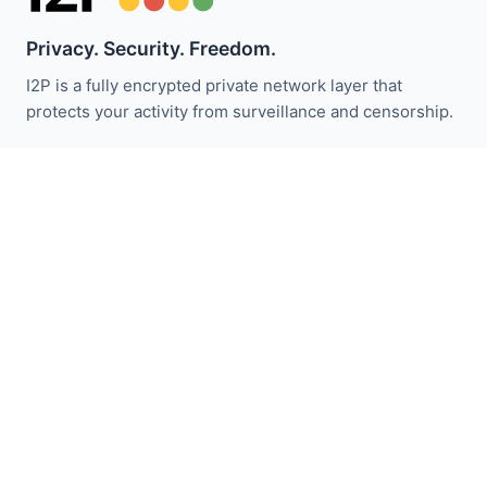
Privacy. Security. Freedom.
I2P is a fully encrypted private network layer that
protects your activity from surveillance and censorship.
I2P 뉴스 받기:
구독하기
빠른 링크
기부하기
I2P 소개
커뮤니티
참여하기