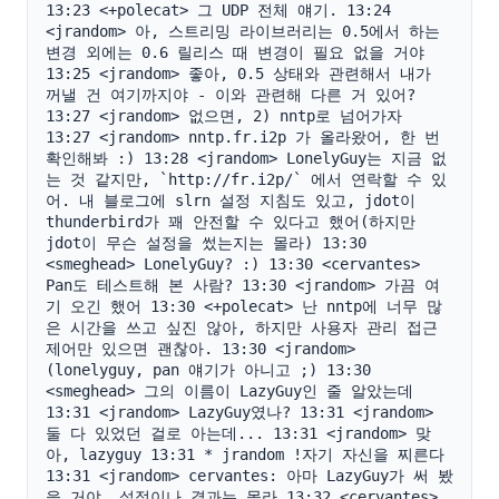
13:23 <+polecat> 그 UDP 전체 얘기. 13:24 
<jrandom> 아, 스트리밍 라이브러리는 0.5에서 하는 
변경 외에는 0.6 릴리스 때 변경이 필요 없을 거야 
13:25 <jrandom> 좋아, 0.5 상태와 관련해서 내가 
꺼낼 건 여기까지야 - 이와 관련해 다른 거 있어? 
13:27 <jrandom> 없으면, 2) nntp로 넘어가자 
13:27 <jrandom> nntp.fr.i2p 가 올라왔어, 한 번 
확인해봐 :) 13:28 <jrandom> LonelyGuy는 지금 없
는 것 같지만, `http://fr.i2p/` 에서 연락할 수 있
어. 내 블로그에 slrn 설정 지침도 있고, jdot이 
thunderbird가 꽤 안전할 수 있다고 했어(하지만 
jdot이 무슨 설정을 썼는지는 몰라) 13:30 
<smeghead> LonelyGuy? :) 13:30 <cervantes> 
Pan도 테스트해 본 사람? 13:30 <jrandom> 가끔 여
기 오긴 했어 13:30 <+polecat> 난 nntp에 너무 많
은 시간을 쓰고 싶진 않아, 하지만 사용자 관리 접근 
제어만 있으면 괜찮아. 13:30 <jrandom> 
(lonelyguy, pan 얘기가 아니고 ;) 13:30 
<smeghead> 그의 이름이 LazyGuy인 줄 알았는데 
13:31 <jrandom> LazyGuy였나? 13:31 <jrandom> 
둘 다 있었던 걸로 아는데... 13:31 <jrandom> 맞
아, lazyguy 13:31 * jrandom !자기 자신을 찌른다 
13:31 <jrandom> cervantes: 아마 LazyGuy가 써 봤
을 거야, 설정이나 결과는 몰라 13:32 <cervantes> 