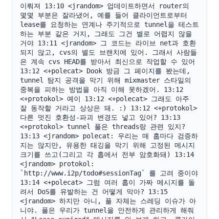
이뤄져 13:10 <jrandom> 업데이트하면서 router의 
몇몇 부분은 잘라냈어, 예를 들어 클라이언트로부터 
lease를 요청하는 연계나 주기적으로 tunnel을 테스트
하는 부분 같은 거지, 그래도 그건 별로 어렵지 않을 
거야 13:11 <jrandom> 그 코드는 라이브 net과 호환
되지 않고, cvs의 별도 브랜치에 있어. 그래서 사람들
은 계속 cvs HEAD를 받아서 최신으로 작업할 수 있어 
13:12 <+polecat> Dook 방금 그 페이지를 봤는데, 
tunnel 탐지 공격을 막기 위해 mixmaster 스타일의 
중복을 피하는 방법을 아직 이해 못하겠어. 13:12 
<+protokol> 예이 13:12 <+polecat> 그래도 아주 
잘 동작할 거라고 상상은 돼. :) 13:12 <+protokol> 
다른 멋진 호환성-파괴 변경도 넣고 있어? 13:13 
<+protokol> tunnel 풀은 threads랑 관련 있지? 
13:13 <jrandom> polecat: 우리는 매 홉마다 검증하
지는 않지만, 유용한 태깅을 막기 위해 고정된 메시지 
크기를 쓰고(그리고 각 홉에서 전부 암호화돼) 13:14 
<jrandom> protokol: 
`http://www.i2p/todo#sessionTag` 를 고려 중이야 
13:14 <+polecat> 그럼 여러 홉이 가짜 메시지를 돌
려서 DoS를 유발하는 건 어떻게 막아? 13:15 
<jrandom> 하지만 아니, 풀 자체는 스레딩 이슈가 아
니야. 풀은 우리가 tunnel을 안전하게 관리하게 해줘