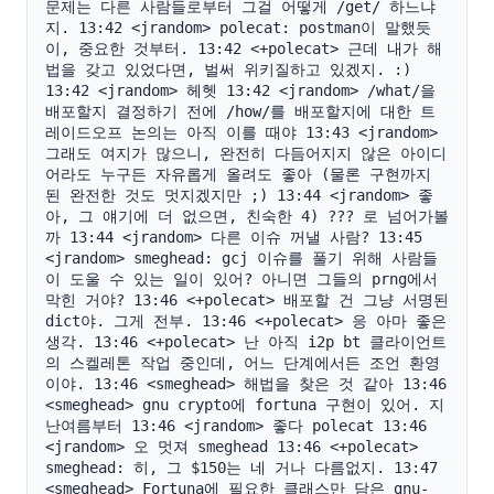
문제는 다른 사람들로부터 그걸 어떻게 /get/ 하느냐
지. 13:42 <jrandom> polecat: postman이 말했듯
이, 중요한 것부터. 13:42 <+polecat> 근데 내가 해
법을 갖고 있었다면, 벌써 위키질하고 있겠지. :) 
13:42 <jrandom> 헤헷 13:42 <jrandom> /what/을 
배포할지 결정하기 전에 /how/를 배포할지에 대한 트
레이드오프 논의는 아직 이를 때야 13:43 <jrandom> 
그래도 여지가 많으니, 완전히 다듬어지지 않은 아이디
어라도 누구든 자유롭게 올려도 좋아 (물론 구현까지 
된 완전한 것도 멋지겠지만 ;) 13:44 <jrandom> 좋
아, 그 얘기에 더 없으면, 친숙한 4) ??? 로 넘어가볼
까 13:44 <jrandom> 다른 이슈 꺼낼 사람? 13:45 
<jrandom> smeghead: gcj 이슈를 풀기 위해 사람들
이 도울 수 있는 일이 있어? 아니면 그들의 prng에서 
막힌 거야? 13:46 <+polecat> 배포할 건 그냥 서명된 
dict야. 그게 전부. 13:46 <+polecat> 응 아마 좋은 
생각. 13:46 <+polecat> 난 아직 i2p bt 클라이언트
의 스켈레톤 작업 중인데, 어느 단계에서든 조언 환영
이야. 13:46 <smeghead> 해법을 찾은 것 같아 13:46 
<smeghead> gnu crypto에 fortuna 구현이 있어. 지
난여름부터 13:46 <jrandom> 좋다 polecat 13:46 
<jrandom> 오 멋져 smeghead 13:46 <+polecat> 
smeghead: 히, 그 $150는 네 거나 다름없지. 13:47 
<smeghead> Fortuna에 필요한 클래스만 담은 gnu-