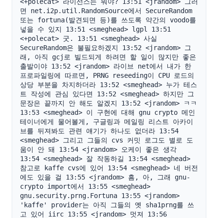
<+polecat> 라이선스는 뭐야? 13:51 <jrandom> 그러
면 net.i2p.util.RandomSource에서 SecureRandom 
또는 fortuna(발견되면 등)를 쓰도록 약간의 voodo를 
넣을 수 있지 13:51 <smeghead> lgpl 13:51 
<+polecat> 굿. 13:51 <smeghead> 사실 
SecureRandom은 불필요하겠지 13:52 <jrandom> 그
래, 아직 gcj로 빌드되게 하려면 할 일이 많지만 좋은 
출발이야 13:52 <jrandom> 라이브 net에서 내가 한 
프로파일링에 따르면, PRNG reseeding이 CPU 로드의 
상당 부분을 차지하더라 13:52 <smeghead> 누가 테스
트 작성에 관심 있다면 13:52 <smeghead> 하지만 그 
문장은 끝까지 안 해도 알겠지 13:52 <jrandom> ㅋㅋ 
13:53 <smeghead> 이 구현에 대해 gnu crypto 메인
테이너에게 물어볼게, 구글링과 메일링 리스트 아카이
브를 뒤져봐도 관련 얘기가 하나도 없더라 13:54 
<smeghead> 그리고 그들의 cvs 커밋 로그도 별로 도
움이 안 돼 13:54 <jrandom> 오케이 좋은 생각 
13:54 <smeghead> 잘 작동하길 13:54 <smeghead> 
참고로 kaffe cvs에 있어 13:54 <smeghead> 네 버전
에도 있을 걸 13:55 <jrandom> 흠, 아, 그래 gnu-
crypto import에서 13:55 <smeghead> 
gnu.security.prng.Fortuna 13:55 <jrandom> 
'kaffe' provider는 아직 그들의 옛 sha1prng를 쓰
고 있어 iirc 13:55 <jrandom> 멋져 13:56 