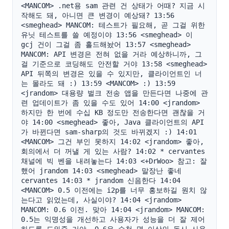
<MANCOM> .net용 sam 관련 건 상태가 어때? 지금 시
작해도 돼, 아니면 큰 변경이 예상돼? 13:56 
<smeghead> MANCOM: 테스트가 필요해, 곧 그걸 위한 
유닛 테스트를 쓸 예정이야 13:56 <smeghead> 이 
gcj 건이 그걸 좀 홀드해놨어 13:57 <smeghead> 
MANCOM: API 변경은 전혀 없을 거라 예상하니까, 그
걸 기준으로 코딩해도 안전할 거야 13:58 <smeghead> 
API 뒤쪽의 변경은 있을 수 있지만, 클라이언트인 너
는 몰라도 돼 :) 13:59 <MANCOM> :) 13:59 
<jrandom> 대용량 벌크 전송 앱을 만든다면 나중에 관
련 업데이트가 좀 있을 수도 있어 14:00 <jrandom> 
하지만 한 번에 수십 KB 정도만 전송한다면 괜찮을 거
야 14:00 <smeghead> 좋아, Java 클라이언트의 API
가 바뀐다면 sam-sharp의 것도 바뀌겠지 :) 14:01 
<MANCOM> 그건 부인 못하지 14:02 <jrandom> 좋아, 
회의에서 더 꺼낼 게 있는 사람? 14:02 * cervantes 
채널에 빅 벤을 내려놓는다 14:03 <+DrWoo> 참고: 잘
했어 jrandom 14:03 <smeghead> 말장난 좋네 
cervantes 14:03 * jrandom 신음한다 14:04 
<MANCOM> 0.5 이전에는 i2p를 너무 홍보하길 원치 않
는다고 읽었는데, 사실이야? 14:04 <jrandom> 
MANCOM: 0.6 이전. 맞아 14:04 <jrandom> MANCOM: 
0.5는 익명성을 개선하고 사용자가 성능을 더 잘 제어