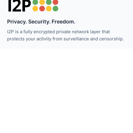
Privacy. Security. Freedom.
I2P is a fully encrypted private network layer that
protects your activity from surveillance and censorship.
I2P 뉴스 받기:
구독하기
빠른 링크
기부하기
I2P 소개
커뮤니티