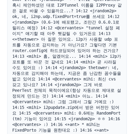
혹시 제안하셨던 대로 I2PTunnel 이름을 I2PProxy 같
은 걸로 바꿀 수 있을까요...? 14:12 <jrandom2p> 
ok, 네, i2np.udp.fixedPort=true를 쓰세요 14:12 
<jrandom2p> (0.6-1에 배포됐고, 조만간 0.6.0.1로 
릴리스 예정) 14:12 <@cervantes> "tunnel 설정 페
이지" 얘기할 때 아주 헷갈릴 수 있거든요 14:13 
<+thetower> 아 질문 있어요. i2p가 사용할 udp 포
트를 자동으로 감지하는 거 아닌가요? 그렇다면 기본 
router.config에 하드코딩되어 있어야 하는 건가요? 
14:13 <mihi> 흠, 알겠어요... 14:14 <mihi> i2p가 
포트를 또 바꾼 것 같네요 14:14 <mihi> 곧 사라질 
수도 있어요 :) 14:14 <jrandom2p> thetower: 네, 
자동으로 감지해야 하는데, 지금은 좀 난감한 꼼수들을 
밟고 있어요 14:14 <@cervantes> mihi: 최신 cvs 
갖고 있나요? 14:14 <jrandom2p> 그게 바로 
PeerTest 전체의 목적이에요(항상 자동으로 제대로 설
정되게 만드는 것) 14:14 <mihi> 아뇨. 14:14 
<@cervantes> mihi: 그럼 그래서 그럴 거예요 :) 
14:15 <mihi> i2pupdate.zip에서 받은 버전만 있어
요 14:15 <@cervantes> mihi: 0.6에는 RandomPort 
(tm) 기능이 있어요 14:15 <jrandom2p> ㅎㅎ 14:16 
<@cervantes> :) 14:16 <+ant> * mihi는 
FixedPorto 기능을 원한대요 :) 14:16 <+ant> 