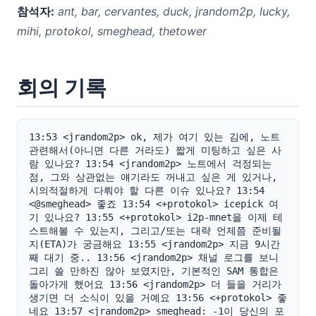
참석자:
ant, bar, cervantes, duck, jrandom2p, lucky,
mihi, protokol, smeghead, thetower
회의 기록
13:53 <jrandom2p> ok, 제가 여기 있는 김에, 노트 
관련해서(아니면 다른 거라도) 짧게 미팅하고 싶은 사
람 있나요? 13:54 <jrandom2p> 노트에서 걱정되는 
점, 그와 상관없는 얘기라도 꺼내고 싶은 게 있거나, 
시의적절하게 다뤄야 할 다른 이슈 있나요? 13:54 
<@smeghead> 좋죠 13:54 <+protokol> icepick 여
기 있나요? 13:55 <+protokol> i2p-mnet을 이제 테
스트해볼 수 있는지, 그리고/또는 대략 언제쯤 준비될
지(ETA)가 궁금해요 13:55 <jrandom2p> 지금 9시간
째 대기 중.. 13:56 <jrandom2p> 채널 로그를 보니 
그리 쓸 만하진 않아 보였지만, 기본적인 SAM 통합은 
돌아가게 했어요 13:56 <jrandom2p> 더 들을 거리가 
생기면 더 소식이 있을 거예요 13:56 <+protokol> 좋
네요 13:57 <jrandom2p> smeghead: -1이 당신의 포