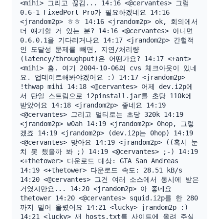
<mihi> 그리고 끊김... 14:16 <@cervantes> 그럼 
0.6-1 FixedPort Pro가 필요하겠네요 14:16 
<jrandom2p> ㅎㅎ 14:16 <jrandom2p> ok, 회의에서 
더 얘기할 거 있는 분? 14:16 <@cervantes> 아니면 
0.6.0.1을 기다리거나요 14:17 <jrandom2p> 간헐적
인 도달성 문제를 빼면, 지연/처리량
(latency/throughput)은 어떤가요? 14:17 <+ant> 
<mihi> 흠. 여기 2004-10-06의 cvs 체크아웃이 있네
요. 업데이트해봐야겠어요 :) 14:17 <jrandom2p> 
!thwap mihi 14:18 <@cervantes> 어제 dev.i2p에
서 단일 스트림으로 i2pinstall.jar를 초당 110k에 
받았어요 14:18 <jrandom2p> 좋네요 14:19 
<@cervantes> 그리고 멀티로는 초당 320k 14:19 
<jrandom2p> w0ah 14:19 <jrandom2p> 0hop, 그렇
겠죠 14:19 <jrandom2p> (dev.i2p는 0hop) 14:19 
<@cervantes> 맞아요 14:19 <jrandom2p> ((혹시 눈
치 못 챘을까 봐 ;) 14:19 <@cervantes> ;-) 14:19 
<+thetower> 다운로드 대상: GTA San Andreas 
14:19 <+thetower> 다운로드 속도: 28.51 kB/s 
14:20 <@cervantes> 그건 여러 소스에서 동시에 받은 
거였지만요... 14:20 <jrandom2p> 아 좋네요 
thetower 14:20 <@cervantes> squid.i2p를 한 280
까지 밀어 올렸어요 14:21 <lucky> jrandom2p :) 
14:21 <lucky> 새 hosts.txt를 사이트에 올려 주실