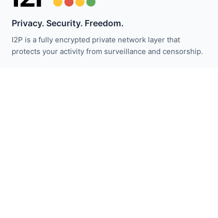
Privacy. Security. Freedom.
I2P is a fully encrypted private network layer that
protects your activity from surveillance and censorship.
I2P 뉴스 받기:
구독하기
빠른 링크
기부하기
I2P 소개
커뮤니티