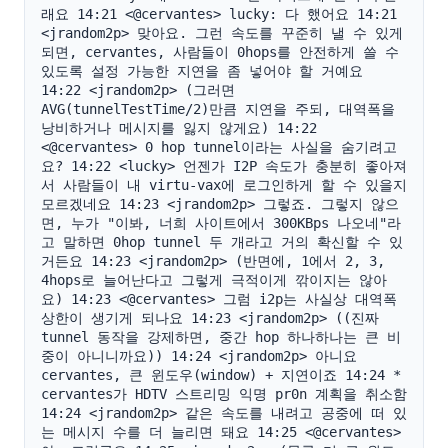
래요 14:21 <@cervantes> lucky: 다 했어요 14:21 
<jrandom2p> 맞아요. 그런 속도를 꾸준히 낼 수 있게 
되면, cervantes, 사람들이 0hops를 안전하게 쓸 수 
있도록 설정 가능한 지연을 좀 넣어야 할 거예요 
14:22 <jrandom2p> (그러면 
AVG(tunnelTestTime/2)만큼 지연을 주되, 대역폭을 
낭비하거나 메시지를 잃지 않게요) 14:22 
<@cervantes> 0 hop tunnel이라는 사실을 숨기려고
요? 14:22 <lucky> 언젠가 I2P 속도가 충분히 좋아져
서 사람들이 내 virtu-vax에 로그인하게 할 수 있을지 
모르겠네요 14:23 <jrandom2p> 그렇죠. 그렇지 않으
면, 누가 "이봐, 너희 사이트에서 300KBps 나오네"라
고 말하면 0hop tunnel 두 개라고 거의 확신할 수 있
거든요 14:23 <jrandom2p> (반면에, 1에서 2, 3, 
4hops로 늘어난다고 그렇게 극적이게 깎이지는 않아
요) 14:23 <@cervantes> 그럼 i2p는 사실상 대역폭 
상한이 생기게 되나요 14:23 <jrandom2p> ((진짜 
tunnel 동작을 강제하면, 중간 hop 하나하나는 큰 비
중이 아니니까요)) 14:24 <jrandom2p> 아니요 
cervantes, 큰 윈도우(window) + 지연이죠 14:24 * 
cervantes가 HDTV 스트리밍 익명 pr0n 계획을 취소함 
14:24 <jrandom2p> 같은 속도를 내려고 공중에 떠 있
는 메시지 수를 더 늘리면 돼요 14:25 <@cervantes> 