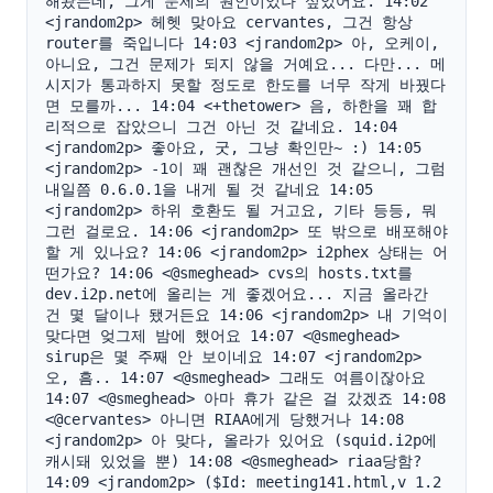
해놨는데, 그게 문제의 원인이었나 싶었어요. 14:02 
<jrandom2p> 헤헷 맞아요 cervantes, 그건 항상 
router를 죽입니다 14:03 <jrandom2p> 아, 오케이, 
아니요, 그건 문제가 되지 않을 거예요... 다만... 메
시지가 통과하지 못할 정도로 한도를 너무 작게 바꿨다
면 모를까... 14:04 <+thetower> 음, 하한을 꽤 합
리적으로 잡았으니 그건 아닌 것 같네요. 14:04 
<jrandom2p> 좋아요, 굿, 그냥 확인만~ :) 14:05 
<jrandom2p> -1이 꽤 괜찮은 개선인 것 같으니, 그럼 
내일쯤 0.6.0.1을 내게 될 것 같네요 14:05 
<jrandom2p> 하위 호환도 될 거고요, 기타 등등, 뭐 
그런 걸로요. 14:06 <jrandom2p> 또 밖으로 배포해야 
할 게 있나요? 14:06 <jrandom2p> i2phex 상태는 어
떤가요? 14:06 <@smeghead> cvs의 hosts.txt를 
dev.i2p.net에 올리는 게 좋겠어요... 지금 올라간 
건 몇 달이나 됐거든요 14:06 <jrandom2p> 내 기억이 
맞다면 엊그제 밤에 했어요 14:07 <@smeghead> 
sirup은 몇 주째 안 보이네요 14:07 <jrandom2p> 
오, 흠.. 14:07 <@smeghead> 그래도 여름이잖아요 
14:07 <@smeghead> 아마 휴가 같은 걸 갔겠죠 14:08 
<@cervantes> 아니면 RIAA에게 당했거나 14:08 
<jrandom2p> 아 맞다, 올라가 있어요 (squid.i2p에 
캐시돼 있었을 뿐) 14:08 <@smeghead> riaa당함? 
14:09 <jrandom2p> ($Id: meeting141.html,v 1.2 