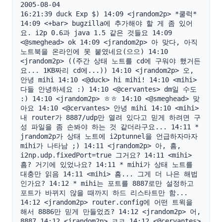
2005-08-04

16:21:39 duck Exp $) 14:09 <jrandom2p> *쿨럭* 
14:09 <+bar> bugzilla에 추가해야 할 게 좀 있어
요. i2p 0.6과 java 1.5 같은 것들요 14:09 
<@smeghead> ok 14:09 <jrandom2p> 아 맞다, 아직 
노트북을 온라인에 못 붙였네요(으으) 14:10 
<jrandom2p> ((주간 상태 노트를 cd에 구워야 했거든
요... 1KB짜리 cd에...)) 14:10 <jrandom2p> 오, 
안녕 mihi 14:10 <@duck> hi mihi! 14:10 <mihi> 
다들 안녕하세요 :) 14:10 <@cervantes> dm일 수도 
:) 14:10 <jrandom2p> ㅎㅎ 14:10 <@smeghead> 맞
아요 14:10 <@cervantes> 안녕 mihi 14:10 <mihi> 
내 router가 8887/udp만 열려 있다고 믿게 하려면 구
성 파일을 좀 손봐야 하는 것 같더라구요... 14:11 * 
jrandom2p가 상태 노트에 i2ptunnel을 언급하자마자 
mihi가 나타남 ;) 14:11 <jrandom2p> 아, 흠, 
i2np.udp.fixedPort=true 그거요? 14:11 <mihi> 
흠? 거기에 있었나요? 14:11 * mihi가 상태 노트를 
대충만 읽음 14:11 <mihi> 흠... 그게 더 나은 해법
인가요? 14:12 * mihi는 포트를 8887로만 설정하고 
포트가 바뀌지 않을 때까지 하드 리스타트만 함... 
14:12 <jrandom2p> router.config에 어떤 트윅을 
해서 8886만 믿게 만들었죠? 14:12 <jrandom2p> 어, 
8887 14:12 <jrandom2p> ㅋㅋ 14:12 <@cervantes> 