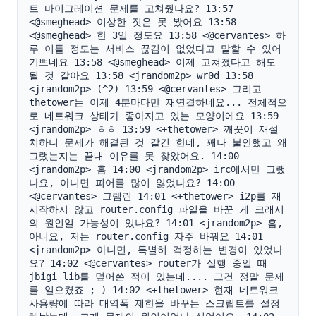
트 마이그레이션 문제를 고쳐줬나요? 13:57 
<@smeghead> 이상한 짓은 못 봤어요 13:58 
<@smeghead> 한 3일 정도요 13:58 <@cervantes> 하
루 이틀 정도는 서비스 끊김이 없었다고 말할 수 있어 
기쁘네요 13:58 <@smeghead> 이제 고쳐졌다고 해도 
될 것 같아요 13:58 <jrandom2p> wr0d 13:58 
<jrandom2p> (^2) 13:59 <@cervantes> 그리고 
thetower는 이제 4분마다만 재연결하네요... 전체적으
로 네트워크 상태가 좋아지고 있는 모양이에요 13:59 
<jrandom2p> ㅎㅎ 13:59 <+thetower> 깨끗이 재설
치하니 문제가 해결된 것 같긴 한데, 꽤나 불안했고 왜 
그랬는지는 끝내 이유를 못 찾았어요. 14:00 
<jrandom2p> 흠 14:00 <jrandom2p> irc에서만 그랬
나요, 아니면 피어를 많이 잃었나요? 14:00 
<@cervantes> 그렘린 14:01 <+thetower> i2p를 재
시작하지 않고 router.config 파일을 바꾼 게 크래시
의 원인일 가능성이 있나요? 14:01 <jrandom2p> 흠, 
아니요, 저는 router.config 자주 바꿔요 14:01 
<jrandom2p> 아니면, 특별히 걱정하는 변경이 있었나
요? 14:02 <@cervantes> router가 실행 중일 때 
jbigi lib를 덮어쓴 적이 있는데.... 그건 정말 문제
를 일으켰죠 ;-) 14:02 <+thetower> 현재 네트워크 
사용량에 따라 대역폭 제한을 바꾸는 스크립트를 설정