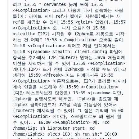
려고 15:55 * cervantes 늦게 도착 15:55 
<+Complication> 그리고 나중에 다시 접속하는 사람
들(예: 라이브 피어 ref가 떨어진 사람들)에게는 새 
ref를 제공할 수 있어 15:55 <gloin> 알겠어. 15:57 
<+Complication> 오, 다시 오프라인 15:58 
<stealth> I2P가 시작된 후 i2phex를 자동으로 시작
하는 건 어때? 15:58 <+Complication> 오버킬 같아 
15:58 <+Complication> 적어도 지금 단계에서는 
15:58 <jrandom> stealth: client.config 파일에 
항목을 추가해서 I2P router가 원하는 Java 애플리케
이션을 시작하게 할 수 있어 15:59 <+Complication> 
게다가 I2P가 뜨기 전에 I2Phex를 시작할 수도 있다고 
생각해 15:59 <@frosk> 어느 단계에서든 15:59 
<+Complication> 이론적으로는, I2P가 올라올 때까지 
계속 연결을 시도해야 해 15:59 <+Complication> 
(다만 테스트해보진 않았음) 15:59 <jrandom> 다만, 
i2phex를 실행하도록 해두면, i2phex를 종료할 때 
i2phex 클라이언트가 JVM을 죽일 가능성이 있어서
(router가 재시작될 수 있어) 그 점은 기억해 16:00 
<+Complication> 게다가, 스크립트로도 꽤 쉽게 할 
수 있어... 16:00 <+Complication> 예: "cd 
/home/i2p; sh i2prouter start; cd 
/home/i2phex; sleep 100; sh run.sh;" 16:00 