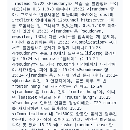
=instead 15:22 <Pseudonym> 요즘 좀 불안정해 보이
네요(저는 0.6.1.9-0 씁니다) 15:22 <jrandom> 좋
아, 프로세스 변경사항은 되돌리되 HEAD에는 dust의 
ircclient 업데이트와 i2ptunnel httpserver 패치
를 포함하는 걸 고려하고 있었는데, 0.6.1.10도 아마 
멀지 않았어 15:23 <jrandom> 흠 Pseudonym, 
eepsites, IRC나 다른 서비스를 접속하는 게 문제야, 
아니면 호스팅하는 쪽? 15:23 <+Complication> -0에
서도 불안정해? 문제가 어떻게 나타나? 15:23 
<Pseudonym> 주로 IRC에서 느껴져요(idlerpg 플레이 
중) 15:24 <jrandom> ('플레이' ;) 15:24 
<Pseudonym> 또 가끔 router가 이상해져서 재시작해
야 해요(활성 피어 없음) 15:24 <Pseudonym> 헿 
15:24 <jrandom> 흠, 인터넷 연결 문제 아냐? 15:24 
<@frosk> 여긴 -0 안정적이야, 물론 하루 두 번 
"router hung!"로 재시작하는 건 빼고 15:24 
<jrandom> 흠 frosk, 진짜 "router hung"야, 아니
면 leaseSet 만료로 인한 "router hung"? 15:25 
<Pseudonym> 인터넷 연결은 정상이에요. I2P router
를 재시작하면 바로 돌아와요 15:25 
<+Complication> 내 Cel300도 한동안 돌리면 멈추긴 
하는데, 주기가 점점 길어지고 있고, 원인은 최신으로 
파악 못 했어 15:25 <@frosk> jrandom: lease 만