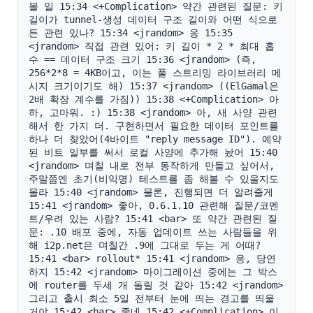
볼 일 15:34 <+Complication> 약간 관련된 질문: 키 
길이가 tunnel-생성 데이터 구조 길이와 어떤 식으로
든 관련 있나? 15:34 <jrandom> 응 15:35 
<jrandom> 직접 관련 있어: 키 길이 * 2 * 최대 홉 
수 == 데이터 구조 크기 15:36 <jrandom> (즉, 
256*2*8 = 4KB이고, 이는 풀 스트리밍 라이브러리 메
시지 크기이기도 해) 15:37 <jrandom> ((ElGamal은 
2배 확장 계수를 가짐)) 15:38 <+Complication> 아
하, 고마워. :) 15:38 <jrandom> 아, 새 사양 관련
해서 한 가지 더. 구현하면서 필요한 데이터 포인트를 
하나 더 찾았어(4바이트 "reply message ID"). 예약
된 비트 일부를 써서 로컬 사양에 추가해 놨어 15:40 
<jrandom> 며칠 내로 전부 동작하게 만들고 싶어서, 
주말쯤엔 초기(비익명) 테스트를 좀 해볼 수 있을지도 
몰라 15:40 <jrandom> 물론, 진행되면 더 알려줄게 
15:41 <jrandom> 좋아, 0.6.1.10 관련해 질문/코멘
트/우려 있는 사람? 15:41 <bar> 또 약간 관련된 질
문: .10 배포 중에, 자동 업데이트 쓰는 사람들을 위
해 i2p.net은 며칠간 .9에 그대로 두는 게 어때? 
15:41 <bar> rollout* 15:41 <jrandom> 응, 당연
하지 15:42 <jrandom> 마이그레이션 중에는 그 박스
에 router를 두세 개 돌릴 것 같아 15:42 <jrandom> 
그리고 출시 최소 5일 전부터 눈에 띄는 경고를 띄울 
거야 15:42 <bar> 좋네 15:42 <+Complication> 이