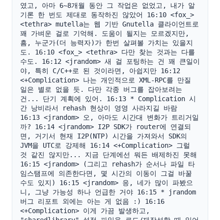
였고, 아마 6~8개월 동안 그 작업은 없었고, 내가 알
기론 한 번도 제대로 동작하진 않았어 16:10 <fox_> 
<tethra> mutella는 웹 기반 Gnutella 클라이언트로 
꽤 가벼운 걸로 기억해. 도움이 될지는 모르겠지만, 
흠, 누군가(더 능력자)가 한번 살펴볼 가치는 있을지
도. 16:10 <fox_> <tethra> 다만 찾는 것과는 다를 
수도. 16:12 <jrandom> 새 걸 포팅하는 건 꽤 큰일이
야, 특히 C/C++로 된 것이라면, 아쉽지만 16:12 
<+Complication> 나는 개인적으로 XML-RPC를 만질 
일은 별로 없을 듯. 다만 각종 버그를 잡아보려는 
건... 단기 계획에 있어. 16:13 * Complication 시
간 낭비라서 rehash 현상이 영영 사라지길 바람 
16:13 <jrandom> 오, 아마도 시간대 변화가 트리거일
까? 16:14 <jrandom> I2P SDK가 router에 연결되
면, 거기서 현재 I2P(NTP) 시간을 가져와서 SDK의 
JVM을 UTC로 강제해 16:14 <+Complication> 그럴 
것 같진 않지만... 지금 단계에선 뭐든 배제하진 못해 
16:15 <jrandom> (그리고 rehash가 순서나 파일 타
임스탬프에 의존한다면, 몇 시간의 이동이 그걸 바꿀 
수도 있지) 16:15 <jrandom> 응, 네가 많이 파봤으
니, 그냥 가능성 하나 언급한 거야 16:15 * jrandom 
버그 리포트 외에는 아는 게 없음 :) 16:16 
<+Complication> 이게 가끔 발생하고, 