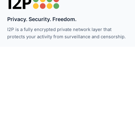
Privacy. Security. Freedom.
I2P is a fully encrypted private network layer that
protects your activity from surveillance and censorship.
I2P 뉴스 받기:
구독하기
빠른 링크
기부하기
I2P 소개
커뮤니티