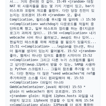
서... 거의 준비된 것 같아. 15:49 <jrandom> 대칭 
NAT 뒤 사용자들을 돕는 몇 가지 기법이 있고, bar가 
리스트와 포럼에 개요를 올렸어. 다만 당장 진전이 있
는지는 모르겠어 15:49 <jrandom> 오, 좋네 
Complication, 릴리스를 푸시할 때 알려줘 :) 15:50 
<+Complication> watchdog가 다운로드를 적절히 중
단하도록 했고, 일부 테스트와 정리를 하는 중(지금은 
로그가 과하게 많아).. 15:50 <+Complication> 내가 
webcache 서버 하나 올려놨고, awup도 하나 있어... 
현실적인 테스트를 위해 제한을 켤 필요가 있을지도... 
15:51 <+Complication> ...legion을 만나면, 하나 
더 돌려볼 생각이 있는지 물어볼게. 15:52 <jrandom> 
좋아, 웹캐시 하나만 있어도 훌륭한 시작이야 15:52 
<+Complication> 그리고 다른 누가 스크립트를 돌리
고 싶다면(awup.i2p에서 받을 수 있는, SAM을 사용하
는 Python 스크립트)... 그들의 참조를 추가할 수 있
어. 다만 현재는 더 많은 "seed webcaches"에 ref를 
추가하려면 소스를 다시 컴파일해야 해. 15:53 
<+Complication> (파일이 아니라 
GWebCacheContainer.java의 헤더에) 15:53 * 
gloin 이 webcache가 뭔지 모르겠어. 15:53 
<jrandom> gloin: 처음에 i2phex.hosts 파일을 내
려받지 않고도 i2phex에 연결할 수 있게 해줘 15:54 
<+Complication> gloin: I2Phex를 더 쉽게 통합하