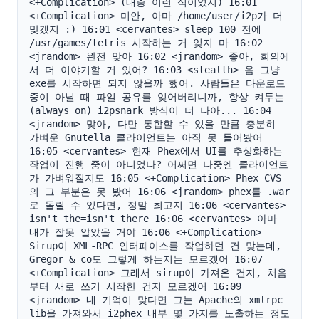
<+Complication> (대충 이런 식이었지) 16:01 
<+Complication> 미안, 아마 /home/user/i2p가 더 
맞겠지 :) 16:01 <cervantes> sleep 100 전에 
/usr/games/tetris 시작하는 거 잊지 마 16:02 
<jrandom> 완전 맞아 16:02 <jrandom> 좋아, 회의에
서 더 이야기할 거 있어? 16:03 <stealth> 음 그냥 
exe를 시작하면 되지 않을까 했어. 사람들은 다운로드 
중이 아닐 때 파일 공유를 잊어버리니까, 항상 켜두는
(always on) i2psnark 방식이 더 나아... 16:04 
<jrandom> 맞아, 다만 통합할 수 있을 만큼 충분히 
가벼운 Gnutella 클라이언트는 아직 못 들어봤어 
16:05 <cervantes> 현재 Phex에서 UI를 추상화하는 
작업이 진행 중이 아니었나? 어쩌면 나중엔 클라이언트
가 가벼워질지도 16:05 <+Complication> Phex CVS
의 그 부분은 못 봤어 16:06 <jrandom> phex를 .war
로 돌릴 수 있다면, 정말 최고지 16:06 <cervantes> 
isn't the=isn't there 16:06 <cervantes> 아마 
내가 잘못 알았을 거야 16:06 <+Complication> 
Sirup이 XML-RPC 인터페이스를 작업하던 건 맞는데, 
Gregor & co도 그렇게 하는지는 모르겠어 16:07 
<+Complication> 그래서 sirup이 가져온 건지, 처음
부터 새로 쓰기 시작한 건지 모르겠어 16:09 
<jrandom> 내 기억이 맞다면 그는 Apache의 xmlrpc 
lib을 가져와서 i2phex 내부 몇 가지를 노출하는 정도