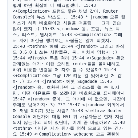
렇게 하면 확실히 더 매끄럽겠네. 15:43 
<+Complication> 포럼도 좋은 채널 같아. Router 
Console의 뉴스 박스도... 15:43 * jrandom 모든 릴
리스가 하위 비호환이던 시절을 떠올림... 그때 연습 
많이 했지 ;) 15:43 <jrandom> 응, 포럼, 뉴스 박
스, 리스트, 웹사이트 15:43 <+Complication> 그래
서 자기 머신을 챙겨보는 사람들은 알게 되겠지. 
15:43 <tethra> 헤헤 15:44 <jrandom> 그리고 아직
도 0.6.0.1 쓰는 사람들은, 뭐, 어차피 망했지 ;) 
15:44 <@frosk> 목을 쳐라 15:44 <+Sugadude> 완전 
관계없는 얘기: 이런 오래된 router들을 몰아내려고 
하위 비호환 변경을 더 자주 할 수 있을까? 15:44 
<+Complication> 그냥 I2P 켜둔 걸 잊어버린 거 같
아 :) 15:44 <jrandom> 헤헷 Sugadude 15:45 
<jrandom> 음, 호환된다면 그 리소스를 쓸 수 있지
만, 어떤 이유로든 못 쓰겠다면 비호환으로 표시해야지 
15:47 <jrandom> 좋아, 그 얘기에 더 없으면, 다잡이 
주제로 넘어가자: 3) ??? 15:47 <jrandom> 회의에서 
더 꺼낼 이야기 있는 사람? 15:48 <tethra> Router 
Console 어딘가에 대칭 NAT 뒤 사용자들은 현재 지원
되지 않는다고 되어 있던데, 이게 곧 바뀔까요? 15:48 
<tethra> 아니면 제가 뭔가를 엄청 모르고 있는 건가
요 15:49 <+Complication> webcache 코드 관련해