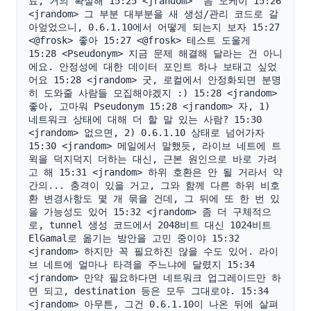
료, 거의 확실해 15:25 <jrandom> '음 오케이 15:26 
<jrandom> 그 부분 대부분을 새 생성/관리 코드로 갈
아엎었으니, 0.6.1.10에서 어떻게 되는지 보자 15:27 
<@frosk> 좋아 15:27 <@frosk> 테스트 도울게 
15:28 <Pseudonym> 지금 문제 해결해 달라는 건 아니
에요. 안정성에 대한 데이터 포인트 하나 보태고 싶었
어요 15:28 <jrandom> 굿, 로컬에서 안정화되면 분명
히 도와줄 사람들 모집해야겠지 :) 15:28 <jrandom> 
좋아, 고마워 Pseudonym 15:28 <jrandom> 자, 1) 
네트워크 상태에 대해 더 할 말 있는 사람? 15:30 
<jrandom> 없으면, 2) 0.6.1.10 상태로 넘어가자 
15:30 <jrandom> 메일에서 말했듯, 라이브 네트에 트
윅을 덕지덕지 더하는 대신, 근본 원인으로 바로 가려
고 해 15:31 <jrandom> 하위 호환은 안 될 거라서 약
간의... 충격이 있을 거고, 그와 함께 다른 하위 비호
환 변경사항도 몇 개 묶을 건데, 그 뒤에 또 한 번 있
을 가능성도 있어 15:32 <jrandom> 좀 더 구체적으
로, tunnel 생성 코드에서 2048비트 대신 1024비트 
ElGamal로 옮기는 방안을 고민 중이야 15:32 
<jrandom> 하지만 꼭 필요하진 않을 수도 있어. 라이
브 네트에 얼마나 타격을 주느냐에 달렸지 15:34 
<jrandom> 만약 필요하다면 네트워크 업그레이드만 하
면 되고, destination 등은 모두 그대로야. 15:34 
<jrandom> 아무튼, 그건 0.6.1.10이 나온 뒤에 살펴