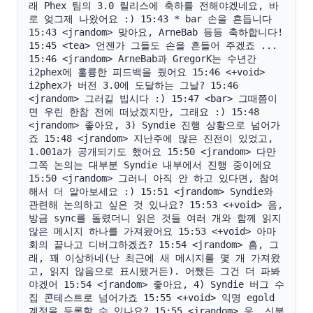
래 Phex 팀의 3.0 릴리스에 축하를 전해야겠네요, 바
로 엊그제 나왔어요 :) 15:43 * bar 손을 흔듭니다 
15:43 <jrandom> 맞아요, ArneBab 등등 축하합니다! 
15:45 <tea> 언젠가 그들도 손을 흔들어 주겠죠 ... 
15:46 <jrandom> ArneBab과 GregorK는 수년간 
i2phex에 훌륭한 피드백을 줬어요 15:46 <+void> 
i2phex가 버전 3.0에 도달하는 그날? 15:46 
<jrandom> 그러길 빕시다 :) 15:47 <bar> 그때쯤이
면 우린 한참 전에 떠났겠지만, 그래요 :) 15:48 
<jrandom> 좋아요, 3) Syndie 진행 상황으로 넘어가
죠 15:48 <jrandom> 지난주에 많은 진전이 있었고, 
1.001a가 공개되기도 했어요 15:50 <jrandom> 다만 
그쪽 논의는 대부분 Syndie 내부에서 진행 중이에요 
15:50 <jrandom> 그러니 아직 안 하고 있다면, 참여
해서 더 알아보세요 :) 15:51 <jrandom> Syndie와 
관련해 논의하고 싶은 것 있나요? 15:53 <+void> 음, 
방금 sync를 돌렸더니 읽은 것들 여러 개와 함께 읽지 
않은 메시지 하나를 가져왔어요 15:53 <+void> 아마 
회의 끝나고 디버그하겠죠? 15:54 <jrandom> 흠, 그
래, 꽤 이상하네(난 최근에 새 메시지를 몇 개 가져왔
고, 읽지 않음으로 표시됐거든). 어쨌든 그건 더 파봐
야겠어 15:54 <jrandom> 좋아요, 4) Syndie 버그 수
집 콘테스트로 넘어가죠 15:55 <+void> 익명 egold 
계정을 등록할 수 있나요? 15:55 <jrandom> 응, 신분