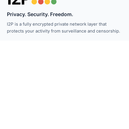
Privacy. Security. Freedom.
I2P is a fully encrypted private network layer that
protects your activity from surveillance and censorship.
I2P 뉴스 받기:
구독하기
빠른 링크
기부하기
I2P 소개
커뮤니티