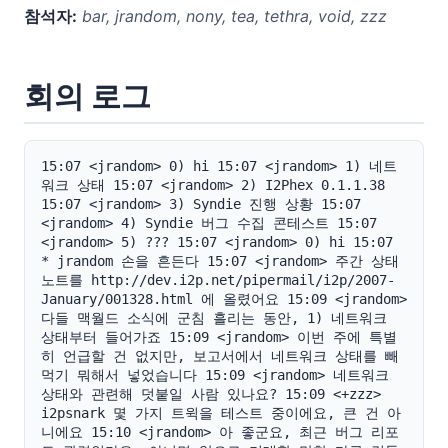
참석자:
bar, jrandom, nony, tea, tethra, void, zzz
회의 로그
15:07 <jrandom> 0) hi 15:07 <jrandom> 1) 네트
워크 상태 15:07 <jrandom> 2) I2Phex 0.1.1.38 
15:07 <jrandom> 3) Syndie 진행 상황 15:07 
<jrandom> 4) Syndie 버그 수집 콘테스트 15:07 
<jrandom> 5) ??? 15:07 <jrandom> 0) hi 15:07 
* jrandom 손을 흔든다 15:07 <jrandom> 주간 상태 
노트를 http://dev.i2p.net/pipermail/i2p/2007-
January/001328.html 에 올렸어요 15:09 <jrandom> 
다들 맥월드 소식에 군침 흘리는 동안, 1) 네트워크 
상태부터 들어가죠 15:09 <jrandom> 이번 주에 특별
히 언급할 건 없지만, 보고서에서 네트워크 상태를 빼
먹기 뭐해서 넣었습니다 15:09 <jrandom> 네트워크 
상태와 관련해 덧붙일 사람 있나요? 15:09 <+zzz> 
i2psnark 몇 가지 트윅을 테스트 중이에요, 큰 건 아
니에요 15:10 <jrandom> 아 좋군요, 최근 버그 리포