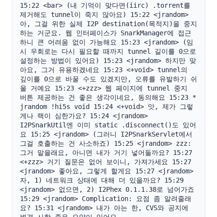
15:22 <bar> (내 기억이 맞다면(iirc) .torrent를 
제거해도 tunnel이 죽지 않아요) 15:22 <jrandom> 
아, 그걸 위한 실제 I2P destination(목적지)을 중지
하는 거군요. 웹 인터페이스가 SnarkManager에 접근
하니 큰 어려움 없이 가능해요 15:23 <jrandom> (임
시 우회로는 다시 필요할 때까지 tunnel 길이를 0으로 
설정하는 방법이 있어요) 15:23 <jrandom> 하지만 맞
아요, 그거 유용하겠네요 15:23 <+void> tunnel의 
깊이를 0으로 바꿀 수도 있겠지만, 오류를 유발하기 쉬
울 거예요 15:23 <+zzz> 웹 페이지에 tunnel 중지 
버튼 제공하는 건 좋은 생각이네요, 동의해요 15:23 * 
jrandom !hi5s void 15:24 <+void> 앗, 제가 그렇
게나 랙이 심한가요? 15:24 <jrandom> 
I2PSnarkUtil엔 이미 static .disconnect()도 있어
요 15:25 <jrandom> (그러니 I2PSnarkServlet에서 
그걸 호출하는 건 사소하죠) 15:25 <jrandom> zzz: 
그거 맡을래요, 아니면 내가 거기 넣어둘까요? 15:27 
<+zzz> 거기 질문은 없어 보이니, 가져가세요 15:27 
<jrandom> 좋아요, 그렇게 할게요 15:27 <jrandom> 
자, 1) 네트워크 상태에 대해 더 있을까요? 15:29 
<jrandom> 없으면, 2) I2Phex 0.1.1.38로 넘어가죠 
15:29 <jrandom> Complication: 요점 좀 알려줄래
요? 15:31 <jrandom> 내가 아는 한, CVS와 공지에 