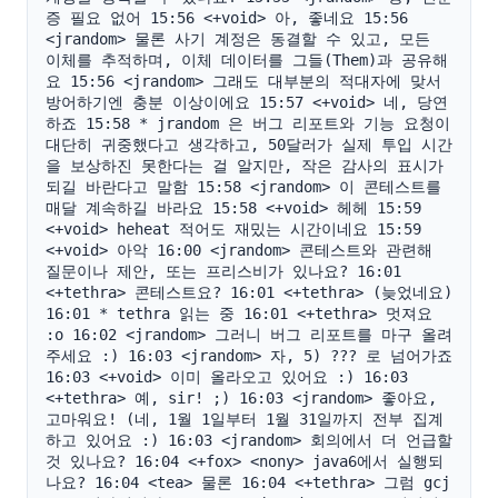
증 필요 없어 15:56 <+void> 아, 좋네요 15:56 
<jrandom> 물론 사기 계정은 동결할 수 있고, 모든 
이체를 추적하며, 이체 데이터를 그들(Them)과 공유해
요 15:56 <jrandom> 그래도 대부분의 적대자에 맞서 
방어하기엔 충분 이상이에요 15:57 <+void> 네, 당연
하죠 15:58 * jrandom 은 버그 리포트와 기능 요청이 
대단히 귀중했다고 생각하고, 50달러가 실제 투입 시간
을 보상하진 못한다는 걸 알지만, 작은 감사의 표시가 
되길 바란다고 말함 15:58 <jrandom> 이 콘테스트를 
매달 계속하길 바라요 15:58 <+void> 헤헤 15:59 
<+void> heheat 적어도 재밌는 시간이네요 15:59 
<+void> 아악 16:00 <jrandom> 콘테스트와 관련해 
질문이나 제안, 또는 프리스비가 있나요? 16:01 
<+tethra> 콘테스트요? 16:01 <+tethra> (늦었네요) 
16:01 * tethra 읽는 중 16:01 <+tethra> 멋져요 
:o 16:02 <jrandom> 그러니 버그 리포트를 마구 올려
주세요 :) 16:03 <jrandom> 자, 5) ??? 로 넘어가죠 
16:03 <+void> 이미 올라오고 있어요 :) 16:03 
<+tethra> 예, sir! ;) 16:03 <jrandom> 좋아요, 
고마워요! (네, 1월 1일부터 1월 31일까지 전부 집계
하고 있어요 :) 16:03 <jrandom> 회의에서 더 언급할 
것 있나요? 16:04 <+fox> <nony> java6에서 실행되
나요? 16:04 <tea> 물론 16:04 <+tethra> 그럼 gcj