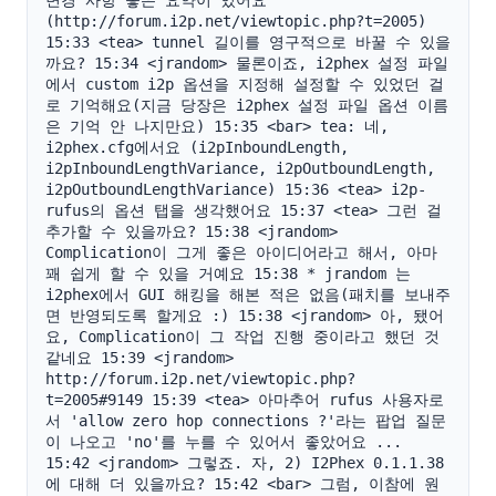
변경 사항 좋은 요약이 있어요 
(http://forum.i2p.net/viewtopic.php?t=2005) 
15:33 <tea> tunnel 길이를 영구적으로 바꿀 수 있을
까요? 15:34 <jrandom> 물론이죠, i2phex 설정 파일
에서 custom i2p 옵션을 지정해 설정할 수 있었던 걸
로 기억해요(지금 당장은 i2phex 설정 파일 옵션 이름
은 기억 안 나지만요) 15:35 <bar> tea: 네, 
i2phex.cfg에서요 (i2pInboundLength, 
i2pInboundLengthVariance, i2pOutboundLength, 
i2pOutboundLengthVariance) 15:36 <tea> i2p-
rufus의 옵션 탭을 생각했어요 15:37 <tea> 그런 걸 
추가할 수 있을까요? 15:38 <jrandom> 
Complication이 그게 좋은 아이디어라고 해서, 아마 
꽤 쉽게 할 수 있을 거예요 15:38 * jrandom 는 
i2phex에서 GUI 해킹을 해본 적은 없음(패치를 보내주
면 반영되도록 할게요 :) 15:38 <jrandom> 아, 됐어
요, Complication이 그 작업 진행 중이라고 했던 것 
같네요 15:39 <jrandom> 
http://forum.i2p.net/viewtopic.php?
t=2005#9149 15:39 <tea> 아마추어 rufus 사용자로
서 'allow zero hop connections ?'라는 팝업 질문
이 나오고 'no'를 누를 수 있어서 좋았어요 ... 
15:42 <jrandom> 그렇죠. 자, 2) I2Phex 0.1.1.38
에 대해 더 있을까요? 15:42 <bar> 그럼, 이참에 원