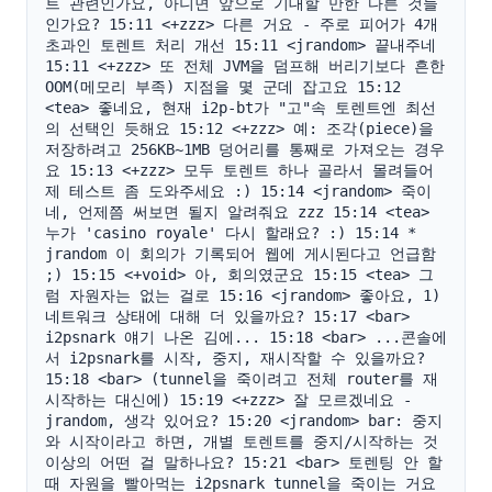
트 관련인가요, 아니면 앞으로 기대할 만한 다른 것들
인가요? 15:11 <+zzz> 다른 거요 - 주로 피어가 4개 
초과인 토렌트 처리 개선 15:11 <jrandom> 끝내주네 
15:11 <+zzz> 또 전체 JVM을 덤프해 버리기보다 흔한 
OOM(메모리 부족) 지점을 몇 군데 잡고요 15:12 
<tea> 좋네요, 현재 i2p-bt가 "고"속 토렌트엔 최선
의 선택인 듯해요 15:12 <+zzz> 예: 조각(piece)을 
저장하려고 256KB~1MB 덩어리를 통째로 가져오는 경우
요 15:13 <+zzz> 모두 토렌트 하나 골라서 몰려들어 
제 테스트 좀 도와주세요 :) 15:14 <jrandom> 죽이
네, 언제쯤 써보면 될지 알려줘요 zzz 15:14 <tea> 
누가 'casino royale' 다시 할래요? :) 15:14 * 
jrandom 이 회의가 기록되어 웹에 게시된다고 언급함 
;) 15:15 <+void> 아, 회의였군요 15:15 <tea> 그
럼 자원자는 없는 걸로 15:16 <jrandom> 좋아요, 1) 
네트워크 상태에 대해 더 있을까요? 15:17 <bar> 
i2psnark 얘기 나온 김에... 15:18 <bar> ...콘솔에
서 i2psnark를 시작, 중지, 재시작할 수 있을까요? 
15:18 <bar> (tunnel을 죽이려고 전체 router를 재
시작하는 대신에) 15:19 <+zzz> 잘 모르겠네요 - 
jrandom, 생각 있어요? 15:20 <jrandom> bar: 중지
와 시작이라고 하면, 개별 토렌트를 중지/시작하는 것 
이상의 어떤 걸 말하나요? 15:21 <bar> 토렌팅 안 할 
때 자원을 빨아먹는 i2psnark tunnel을 죽이는 거요 