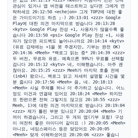
는 없죠 20:12:29 <zzz> Meeh가 지금까지 만든 것에 
관심이 있거나 앱 버전을 테스트하고 싶다면 그에게 연
락하세요 20:12:50 <eche|on> 그게 TOP2에 대한 좋
은 가이드이기도 하죠 ;-) 20:13:01 <zzz> Google 
Play에 대한 의견 마지막으로 받습니다 20:13:28 
<kytv> Google Play 찬성 +1, 사용자가 많을수록 좋
습니다 20:13:50 <psi> Google Play 찬성 +1, 사용
자가 많으면 피드백도 늘어나니까요 20:14:14 <kytv> 
(유료 강제에는 +1을 못 주겠지만, 기부는 완전 OK) 
20:14:36 <Meeh> *백로그 읽는 중* 20:14:39 <zzz> 
두 버전, 무료와 유료. 예측으론 99%가 무료를 선택할 
겁니다 20:15:12 <kytv> 네, 이해했습니다. 아주 괜
찮아요. 20:15:25 <zzz> Meeh가 마지막 호출 전에
(inb4) 왔으니, 백로그 읽고 자세히 설명할 시간을 몇 
분 줍시다 20:17:56 <Meeh> 음, 네. 20:18:13 
<Meeh> 사실 주제를 하나 더 추가하고 싶습니다. 어느 
정도 이건과 연결돼 있어요 20:18:24 <Meeh> 하지만 
또 한편으론 전혀 그렇지도 않고요 20:18:55 <zzz> 
Meeh, 1)에 대한 의견 마지막으로 받습니다 20:19:04 
<zzz> 제가 틀린 부분 있나요? 20:20:04 <Meeh> 기
꺼이 하겠습니다, 그리고 두 개의 앱(기부 포함) 구성
이 여전히 좋은 아이디어 같아요 :) 20:20:05 <Meeh> 
아니요, 네임스페이스 등은 맞았어요 20:20:05 
<Meeh> 맞게 이해하셨어요 20:20:06 <zzz> 좋습니