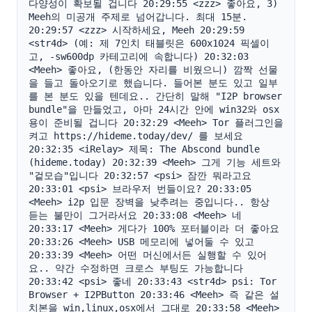
다양성이 확보될 겁니다 20:29:55 <zzz> 좋아요, 3) 
Meeh의 미공개 주제로 넘어갑니다. 최대 15분. 
20:29:57 <zzz> 시작하세요, Meeh 20:29:59 
<str4d> (예: 제 7인치 태블릿은 600x1024 픽셀이
고, -sw600dp 카테고리에 속합니다) 20:32:03 
<Meeh> 좋아요, (한동안 자리를 비웠으니) 깜짝 선물
을 들고 돌아오기로 했습니다. 들어본 분도 있고 일부
를 본 분도 있을 텐데요.. 간단히 말해 "I2P browser 
bundle"을 만들었고, 아마 24시간 안에 win32와 osx
용이 준비될 겁니다 20:32:29 <Meeh> Tor 플러그인을 
켜고 https://hideme.today/dev/ 를 보세요 
20:32:35 <iRelay> 제목: The Abscond bundle 
(hideme.today) 20:32:39 <Meeh> 그게 기능 세트와 
"겉모습"입니다 20:32:57 <psi> 잠깐 뭐라고요 
20:33:01 <psi> 브라우저 번들이요? 20:33:05 
<Meeh> i2p 입문 장벽을 낮추려는 중입니다.. 항상 
듣는 불만이 그거라서요 20:33:08 <Meeh> 네 
20:33:17 <Meeh> 게다가 100% 포터블이라 더 좋아요 
20:33:26 <Meeh> USB 메모리에 넣어둘 수 있고 
20:33:39 <Meeh> 어떤 머신에서든 실행할 수 있어
요.. 약간 수정하면 크로스 부팅도 가능합니다 
20:33:42 <psi> 좋네 20:33:43 <str4d> psi: Tor 
Browser + I2PButton 20:33:46 <Meeh> 즉 같은 설
치본을 win,linux,osx에서 그대로 20:33:58 <Meeh> 