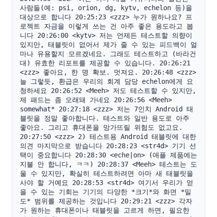
사람들(예: psi, orion, dg, kytv, echelon 등)을 
대상으로 합니다 20:25:23 <zzz> 누가 원하나요? 프
로젝트 자금을 이렇게 쓰는 건 아주 좋은 용도라고 봅
니다 20:26:00 <kytv> 저는 언제든 테스트할 의향이 
있지만, 태블릿이 없어서 제가 줄 수 있는 피드백이 얼
마나 유용할지 모르겠네요. 그래도 테스트하고 (바라건
대) 유효한 리포트를 제공할 수 있습니다. 20:26:21 
<zzz> 좋아요, 한 명 확보. 멋져요. 20:26:48 <zzz> 
늘 그렇듯, 환급은 우리의 회계 담당 echelon에게 요
청하세요 20:26:52 <Meeh> 저도 테스트할 수 있지만, 
제 패드는 좀 오래돼 가네요 20:26:56 <Meeh> 
somewhat* 20:27:18 <zzz> 저는 7인치 Android 태
블릿을 정말 좋아합니다. 테스트와 일반 용도로 아주 
좋아요. 그리고 휴대폰을 망가뜨릴 위험도 없고요. 
20:27:50 <zzz> 2) 테스트용 Android 태블릿에 대한 
의견 마지막으로 받습니다 20:28:23 <str4d> 기기 선
택이 중요합니다 20:28:30 <eche|on> (애플 제품에는 
지불 안 합니다, ㅋㅋ) 20:28:37 <Meeh> 테스트는 도
울 수 있지만, 확실히 테스트하려면 아마 새 태블릿을 
사야 할 거예요 20:28:53 <str4d> 여기서 우리가 얻
을 수 있는 기회는 기기의 다양한 *크기*와 화면 *밀
도* 범위를 제공하는 것입니다 20:29:21 <zzz> 각자
가 원하는 휴대폰이나 태블릿을 고르게 하면, 필요한 