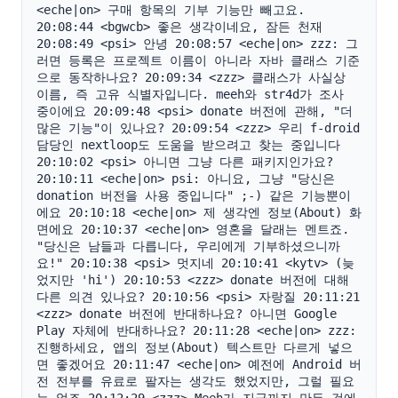
<eche|on> 구매 항목의 기부 기능만 빼고요. 
20:08:44 <bgwcb> 좋은 생각이네요, 잠든 천재 
20:08:49 <psi> 안녕 20:08:57 <eche|on> zzz: 그
러면 등록은 프로젝트 이름이 아니라 자바 클래스 기준
으로 동작하나요? 20:09:34 <zzz> 클래스가 사실상 
이름, 즉 고유 식별자입니다. meeh와 str4d가 조사 
중이에요 20:09:48 <psi> donate 버전에 관해, "더 
많은 기능"이 있나요? 20:09:54 <zzz> 우리 f-droid 
담당인 nextloop도 도움을 받으려고 찾는 중입니다 
20:10:02 <psi> 아니면 그냥 다른 패키지인가요? 
20:10:11 <eche|on> psi: 아니요, 그냥 "당신은 
donation 버전을 사용 중입니다" ;-) 같은 기능뿐이
에요 20:10:18 <eche|on> 제 생각엔 정보(About) 화
면에요 20:10:37 <eche|on> 영혼을 달래는 멘트죠. 
"당신은 남들과 다릅니다, 우리에게 기부하셨으니까
요!" 20:10:38 <psi> 멋지네 20:10:41 <kytv> (늦
었지만 'hi') 20:10:53 <zzz> donate 버전에 대해 
다른 의견 있나요? 20:10:56 <psi> 자랑질 20:11:21 
<zzz> donate 버전에 반대하나요? 아니면 Google 
Play 자체에 반대하나요? 20:11:28 <eche|on> zzz: 
진행하세요, 앱의 정보(About) 텍스트만 다르게 넣으
면 좋겠어요 20:11:47 <eche|on> 예전에 Android 버
전 전부를 유료로 팔자는 생각도 했었지만, 그럴 필요