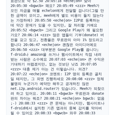
료판으로 약 $2.50 20:05:18 <eche|on> 맞아 
20:05:30 <bgwcb> 왜요? 20:05:49 <zzz> Meeh가 
모인 자금을 매월 echelon에게 전달할 겁니다(그럴 만
한 금액이 모이고, meeh에게 별도 비용이 들지 않는다
는 가정하에) 20:05:50 <eche|on> I2P로 등록하는 
데 약간 문제가 있을 수 있지만, 잘 처리할 거예요 
20:05:52 <bgwcb> 그리고 Google Play가 왜 필요한
가요? 20:06:14 <zzz> 많은 앱들이 기부(donate) 버
전을 갖고 있고, 전환율은 무료판의 아마 1% 정도라고 
합니다 20:06:47 <eche|on> 괜찮은 아이디어예요 
20:06:50 <zzz> 대부분은 Google Play를 씁니다; 
f-droid나 amazon을 쓰거나 웹사이트에서 직접 내려
받는 사람은 소수예요 20:07:03 <eche|on> 큰 수익은 
기대하기 어렵겠지만, 없는 것보단 낫죠 20:07:05 
<zzz> 대충 제가 아는 건 이렇습니다. 의견? 
20:07:22 <eche|on> 코멘트: I2P 명의 등록은 골치
일 테지만, 그 외엔 진행하세요 20:08:08 <zzz> 정체
불명의 누군가가 예약만 해두고 공개하진 않은 
net.i2p.android.router가 있습니다. Meeh가 되찾으
려 하고 있어요. 20:08:11 <bgwcb> 무료판과 donate
판의 차이는 뭐죠? 20:08:21 <eche|on> bgwcb: 없음 
;-) 20:08:33 <zzz> 큰 문제는 아니지만, 웹사이트나 
f-droid에서 설치한 기존 앱과의 중복 감지를 막아버
릴 수 있어요 20:08:33 <bgwcb> 와우 20:08:33 