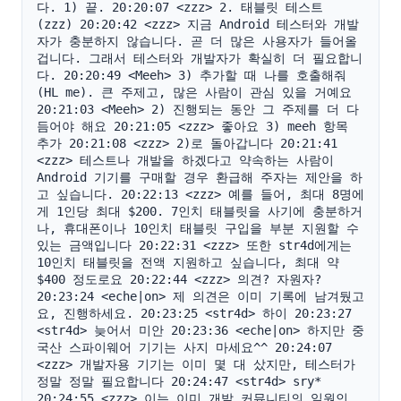
다. 1) 끝. 20:20:07 <zzz> 2. 태블릿 테스트 
(zzz) 20:20:42 <zzz> 지금 Android 테스터와 개발
자가 충분하지 않습니다. 곧 더 많은 사용자가 들어올 
겁니다. 그래서 테스터와 개발자가 확실히 더 필요합니
다. 20:20:49 <Meeh> 3) 추가할 때 나를 호출해줘
(HL me). 큰 주제고, 많은 사람이 관심 있을 거예요 
20:21:03 <Meeh> 2) 진행되는 동안 그 주제를 더 다
듬어야 해요 20:21:05 <zzz> 좋아요 3) meeh 항목 
추가 20:21:08 <zzz> 2)로 돌아갑니다 20:21:41 
<zzz> 테스트나 개발을 하겠다고 약속하는 사람이 
Android 기기를 구매할 경우 환급해 주자는 제안을 하
고 싶습니다. 20:22:13 <zzz> 예를 들어, 최대 8명에
게 1인당 최대 $200. 7인치 태블릿을 사기에 충분하거
나, 휴대폰이나 10인치 태블릿 구입을 부분 지원할 수 
있는 금액입니다 20:22:31 <zzz> 또한 str4d에게는 
10인치 태블릿을 전액 지원하고 싶습니다, 최대 약 
$400 정도로요 20:22:44 <zzz> 의견? 자원자? 
20:23:24 <eche|on> 제 의견은 이미 기록에 남겨뒀고
요, 진행하세요. 20:23:25 <str4d> 하이 20:23:27 
<str4d> 늦어서 미안 20:23:36 <eche|on> 하지만 중
국산 스파이웨어 기기는 사지 마세요^^ 20:24:07 
<zzz> 개발자용 기기는 이미 몇 대 샀지만, 테스터가 
정말 정말 필요합니다 20:24:47 <str4d> sry* 
20:24:55 <zzz> 이는 이미 개발 커뮤니티의 일원인 