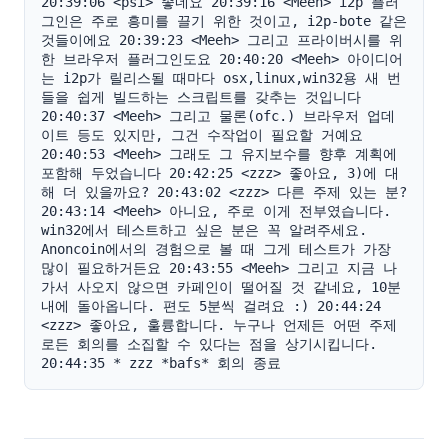
20:39:06 <psi> 좋네요 20:39:16 <Meeh> i2p 플러
그인은 주로 흥미를 끌기 위한 것이고, i2p-bote 같은 
것들이에요 20:39:23 <Meeh> 그리고 프라이버시를 위
한 브라우저 플러그인도요 20:40:20 <Meeh> 아이디어
는 i2p가 릴리스될 때마다 osx,linux,win32용 새 번
들을 쉽게 빌드하는 스크립트를 갖추는 것입니다 
20:40:37 <Meeh> 그리고 물론(ofc.) 브라우저 업데
이트 등도 있지만, 그건 수작업이 필요할 거예요 
20:40:53 <Meeh> 그래도 그 유지보수를 향후 계획에 
포함해 두었습니다 20:42:25 <zzz> 좋아요, 3)에 대
해 더 있을까요? 20:43:02 <zzz> 다른 주제 있는 분? 
20:43:14 <Meeh> 아니요, 주로 이게 전부였습니다. 
win32에서 테스트하고 싶은 분은 꼭 알려주세요. 
Anoncoin에서의 경험으로 볼 때 그게 테스트가 가장 
많이 필요하거든요 20:43:55 <Meeh> 그리고 지금 나
가서 사오지 않으면 카페인이 떨어질 것 같네요, 10분 
내에 돌아옵니다. 편도 5분씩 걸려요 :) 20:44:24 
<zzz> 좋아요, 훌륭합니다. 누구나 언제든 어떤 주제
로든 회의를 소집할 수 있다는 점을 상기시킵니다. 
20:44:35 * zzz *bafs* 회의 종료