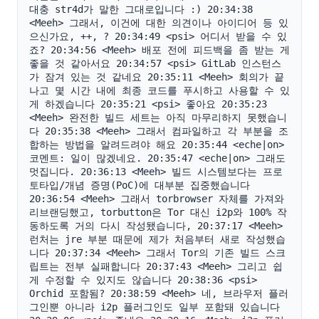
대충 str4d가 말한 그대로입니다 :) 20:34:38 
<Meeh> 그래서, 이건에 대한 의견이나 아이디어 등 있
으신가요, ++, ? 20:34:49 <psi> 어디서 받을 수 있
죠? 20:34:56 <Meeh> 배포 전에 피드백을 좀 받는 게 
좋을 것 같아서요 20:34:57 <psi> GitLab 인스턴스
가 잠겨 있는 것 같네요 20:35:11 <Meeh> 회의가 끝
나고 몇 시간 내에 최종 코드를 푸시하고 사용할 수 있
게 하겠습니다 20:35:21 <psi> 좋아요 20:35:23 
<Meeh> 완전한 빌드 세트는 아직 마무리하지 못했습니
다 20:35:38 <Meeh> 그래서 컴파일하고 각 부분을 조
합하는 방법을 알려드려야 해요 20:35:44 <eche|on> 
코멘트: 일이 많겠네요. 20:35:47 <eche|on> 그래도 
멋집니다. 20:36:13 <Meeh> 빌드 시스템보다는 프로
토타입/개념 증명(PoC)에 대부분 집중했습니다 
20:36:54 <Meeh> 그래서 torbrowser 자체를 가져와 
리브랜딩했고, torbutton은 Tor 대신 i2p와 100% 작
동하도록 거의 다시 작성됐습니다, 20:37:17 <Meeh> 
런처는 jre 부분 때문에 제가 처음부터 새로 작성했습
니다 20:37:34 <Meeh> 그래서 Tor의 기존 빌드 스크
립트는 전부 실패합니다 20:37:43 <Meeh> 그리고 쉽
게 수정할 수 있지도 않습니다 20:38:36 <psi> 
Orchid 포함됨? 20:38:59 <Meeh> 네, 브라우저 플러
그인뿐 아니라 i2p 플러그인도 일부 포함돼 있습니다 