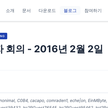
소개
문서
다운로드
블로그
참여하기
ING
자 회의 - 2016년 2월 2일
nonimal, C0B4, cacapo, comraden1, eche|on, EinMByte,
uest39432, Irc2PGuest76545, Irc2PGuest95462, IrcI2P