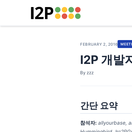
FEBRUARY 2, 2016
MEET
I2P 개발
By zzz
간단 요약
참석자:
allyourbase, a
Hummingbird, Irc2PG