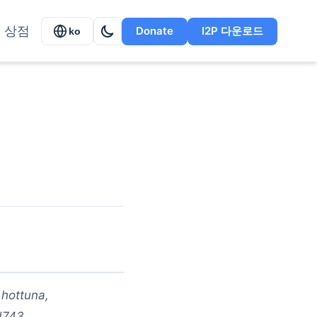
상점
Donate
I2P 다운로드
ko
 hottuna,
d743,