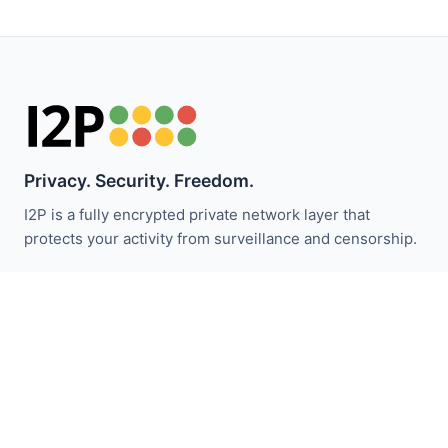
Privacy. Security. Freedom.
I2P is a fully encrypted private network layer that
protects your activity from surveillance and censorship.
I2P 뉴스 받기:
구독하기
빠른 링크
기부하기