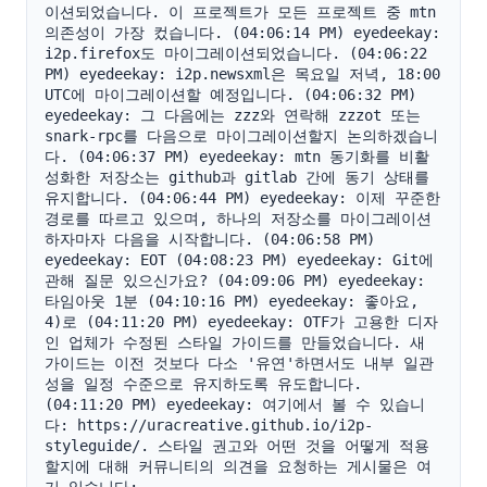
이션되었습니다. 이 프로젝트가 모든 프로젝트 중 mtn 
의존성이 가장 컸습니다. (04:06:14 PM) eyedeekay: 
i2p.firefox도 마이그레이션되었습니다. (04:06:22 
PM) eyedeekay: i2p.newsxml은 목요일 저녁, 18:00 
UTC에 마이그레이션할 예정입니다. (04:06:32 PM) 
eyedeekay: 그 다음에는 zzz와 연락해 zzzot 또는 
snark-rpc를 다음으로 마이그레이션할지 논의하겠습니
다. (04:06:37 PM) eyedeekay: mtn 동기화를 비활
성화한 저장소는 github과 gitlab 간에 동기 상태를 
유지합니다. (04:06:44 PM) eyedeekay: 이제 꾸준한 
경로를 따르고 있으며, 하나의 저장소를 마이그레이션
하자마자 다음을 시작합니다. (04:06:58 PM) 
eyedeekay: EOT (04:08:23 PM) eyedeekay: Git에 
관해 질문 있으신가요? (04:09:06 PM) eyedeekay: 
타임아웃 1분 (04:10:16 PM) eyedeekay: 좋아요, 
4)로 (04:11:20 PM) eyedeekay: OTF가 고용한 디자
인 업체가 수정된 스타일 가이드를 만들었습니다. 새 
가이드는 이전 것보다 다소 '유연'하면서도 내부 일관
성을 일정 수준으로 유지하도록 유도합니다. 
(04:11:20 PM) eyedeekay: 여기에서 볼 수 있습니
다: https://uracreative.github.io/i2p-
styleguide/. 스타일 권고와 어떤 것을 어떻게 적용
할지에 대해 커뮤니티의 의견을 요청하는 게시물은 여