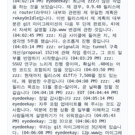
(04:02:14 PM) eyedeekay: 최근에 zzz가 많은 작업
을 하는 것을 보았습니다. 제 경우, 0.9.48 릴리스에
서 router(라우터) 내부와 관련된 제 유일한 계획은 
rekeyOnIdle입니다. 이번 릴리스에서 제 계획의 대부
분은 git 마이그레이션의 다음 두 단계 완료와, 4)에
서 자세히 설명할 i2p.www 변경에 관한 것입니다. 
(04:02:45 PM) zzz: 지금 사이클에 들어온 지, 제 
생각엔 5주쯤 됐습니다. 순조롭게 진행 중입니다 
(04:03:14 PM) zzz: orignal과 저는 tunnel 구축 
개선(proposal 152)에 관해 작업 중이고, 그 코드 일
부를 반영하기 시작했습니다 (04:03:29 PM) zzz: 
SSU2 연구는 느리게 진행 중이며, 확실히 .48에는 어
떤 코드도 포함되지 않을 것입니다 (04:03:50 PM) 
zzz: 현재까지 릴리스에 diff가 7,500줄 정도 있는
데, 꽤 평범한 수준입니다 (04:04:08 PM) zzz: .48 
릴리스 목표는 11월 중순~말이며, 곧 날짜를 정할 것 
같습니다 (04:04:18 PM) zzz: EOT (04:04:44 PM) 
eyedeekay: 정말 감사합니다 zzz (04:05:14 PM) 
eyedeekay: 자주 포럼 업데이트를 해 주시는 것도 감
사합니다. 덕분에 진행 상황 중 일부를 이해하고 다른 
사람들에게 설명하기가 더 쉬워졌습니다 (04:05:43 
PM) eyedeekay: 그럼 3)으로 (04:06:03 PM) 
eyedeekay: 우리는 git 마이그레이션 3단계에 있습니
다. (04:06:08 PM) eyedeekay: i2p.www는 마이그레