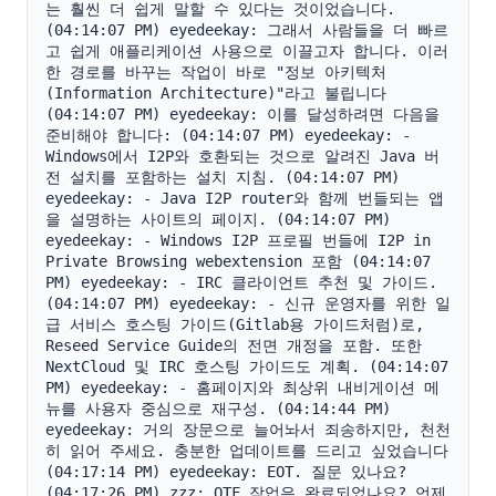
는 훨씬 더 쉽게 말할 수 있다는 것이었습니다. 
(04:14:07 PM) eyedeekay: 그래서 사람들을 더 빠르
고 쉽게 애플리케이션 사용으로 이끌고자 합니다. 이러
한 경로를 바꾸는 작업이 바로 "정보 아키텍처
(Information Architecture)"라고 불립니다 
(04:14:07 PM) eyedeekay: 이를 달성하려면 다음을 
준비해야 합니다: (04:14:07 PM) eyedeekay: - 
Windows에서 I2P와 호환되는 것으로 알려진 Java 버
전 설치를 포함하는 설치 지침. (04:14:07 PM) 
eyedeekay: - Java I2P router와 함께 번들되는 앱
을 설명하는 사이트의 페이지. (04:14:07 PM) 
eyedeekay: - Windows I2P 프로필 번들에 I2P in 
Private Browsing webextension 포함 (04:14:07 
PM) eyedeekay: - IRC 클라이언트 추천 및 가이드. 
(04:14:07 PM) eyedeekay: - 신규 운영자를 위한 일
급 서비스 호스팅 가이드(Gitlab용 가이드처럼)로, 
Reseed Service Guide의 전면 개정을 포함. 또한 
NextCloud 및 IRC 호스팅 가이드도 계획. (04:14:07 
PM) eyedeekay: - 홈페이지와 최상위 내비게이션 메
뉴를 사용자 중심으로 재구성. (04:14:44 PM) 
eyedeekay: 거의 장문으로 늘어놔서 죄송하지만, 천천
히 읽어 주세요. 충분한 업데이트를 드리고 싶었습니다 
(04:17:14 PM) eyedeekay: EOT. 질문 있나요? 
(04:17:26 PM) zzz: OTF 작업은 완료되었나요? 언제 