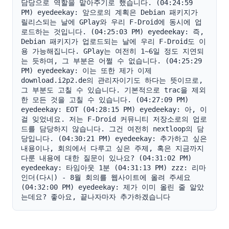
담당으로 역할을 맡아주기로 했습니다. (04:24:59 
PM) eyedeekay: 앞으로의 계획은 Debian 패키지가 
릴리스되는 날에 GPlay와 우리 F-Droid에 동시에 업
로드하는 것입니다. (04:25:03 PM) eyedeekay: 즉, 
Debian 패키지가 업로드되는 날에 우리 F-Droid도 이
용 가능해집니다. GPlay는 여전히 1~6일 정도 지연되
는 듯하며, 그 부분은 어쩔 수 없습니다. (04:25:29 
PM) eyedeekay: 이는 또한 제가 이제 
download.i2p2.de의 관리자이기도 하다는 뜻이므로, 
그 부분도 고칠 수 있습니다. 기본적으로 trac을 제외
한 모든 것을 고칠 수 있습니다. (04:27:09 PM) 
eyedeekay: EOT (04:28:15 PM) eyedeekay: 아, 이
걸 잊었네요. 저는 F-Droid 커뮤니티 저장소로의 업로
드를 담당하지 않습니다. 그건 여전히 nextloop의 담
당입니다. (04:30:21 PM) eyedeekay: 추가하고 싶은 
내용이나, 회의에서 다루고 싶은 주제, 혹은 지금까지 
다룬 내용에 대한 질문이 있나요? (04:31:02 PM) 
eyedeekay: 타임아웃 1분 (04:31:13 PM) zzz: 리마
인더(다시) - 8월 회의를 웹사이트에 올려 주세요 
(04:32:00 PM) eyedeekay: 제가 이미 올린 줄 알았
는데요? 좋아요, 끝나자마자 추가하겠습니다