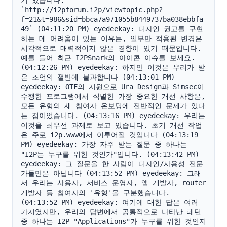
기 있습니다: 
`http://i2pforum.i2p/viewtopic.php?
f=21&t=986&sid=bbca7a971055b8449737ba038ebbfa
49` (04:11:20 PM) eyedeekay: 디자인 권고를 구현
하는 데 어려움이 있는 이유는, 일부만 적용된 변경은 
시각적으로 매력적이지 않은 경향이 있기 때문입니다. 
예를 들어 최근 I2PSnark의 아이콘 이슈를 보세요. 
(04:12:26 PM) eyedeekay: 하지만 이것은 우리가 받
은 조언의 절반에 불과합니다 (04:13:01 PM) 
eyedeekay: OTF의 지원으로 Ura Design과 Simsec이 
수행한 프로그램에서 식별한 가장 중요한 개선 사항은, 
모든 유형의 새 참여자 온보딩에 전반적인 문제가 있다
는 점이었습니다. (04:13:16 PM) eyedeekay: 우리는 
이것을 최우선 과제로 보고 있습니다. 초기 개선 작업
은 주로 i2p.www에서 이루어질 것입니다 (04:13:19 
PM) eyedeekay: 가장 자주 받는 질문 중 하나는 
"I2P는 누구를 위한 것인가"입니다. (04:13:42 PM) 
eyedeekay: 그 질문을 한 사람이 디자인/사용성 전문
가들만은 아닙니다 (04:13:52 PM) eyedeekay: 그래
서 우리는 사용자, 서비스 운영자, 앱 개발자, router 
개발자 등 참여자의 '유형'을 구분했습니다. 
(04:13:52 PM) eyedeekay: 여기에 대한 답은 여러 
가지였지만, 우리의 답변에서 공통적으로 나타난 패턴 
중 하나는 I2P "Applications"가 누구를 위한 것인지