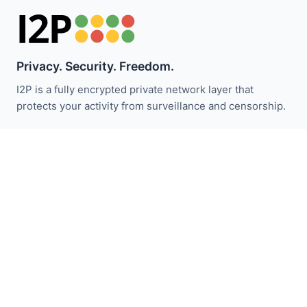
Privacy. Security. Freedom.
I2P is a fully encrypted private network layer that
protects your activity from surveillance and censorship.
I2P 뉴스 받기:
구독하기
빠른 링크
기부하기
I2P 소개