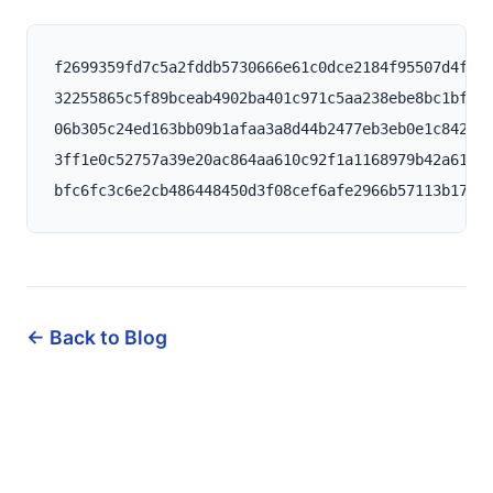
f2699359fd7c5a2fddb5730666e61c0dce2184f95507d4f33d
32255865c5f89bceab4902ba401c971c5aa238ebe8bc1bfb21
06b305c24ed163bb09b1afaa3a8d44b2477eb3eb0e1c84236d
3ff1e0c52757a39e20ac864aa610c92f1a1168979b42a61cd1
← Back to Blog