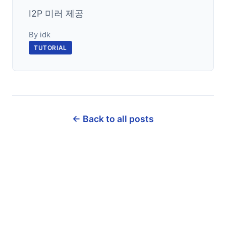
I2P 미러 제공
By idk
TUTORIAL
← Back to all posts