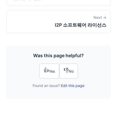
Next →
I2P 소프트웨어 라이선스
Was this page helpful?
👍
👎
Yes
No
Found an issue?
Edit this page