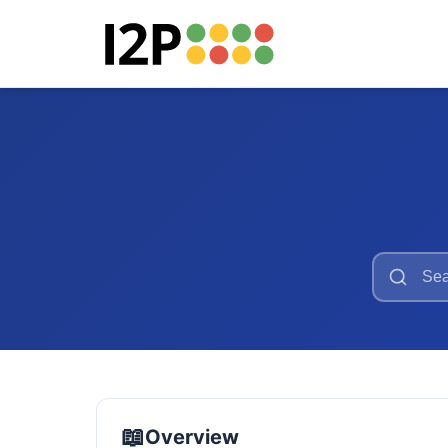
📖
Overview