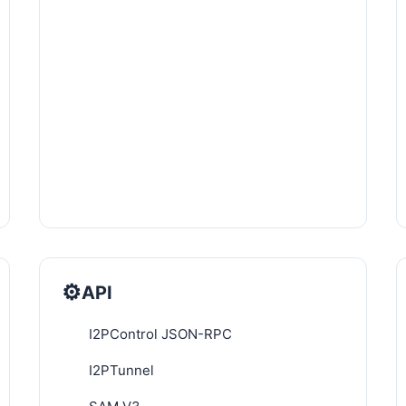
⚙️
API
I2PControl JSON-RPC
I2PTunnel