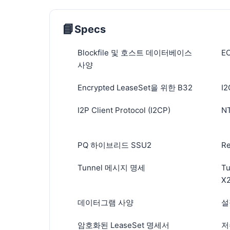
📘
Specs
Blockfile 및 호스트 데이터베이스
E
사양
Encrypted LeaseSet을 위한 B32
I
I2P Client Protocol (I2CP)
N
PQ 하이브리드 SSU2
R
Tunnel 메시지 명세
T
X2
데이터그램 사양
설
암호화된 LeaseSet 명세서
저