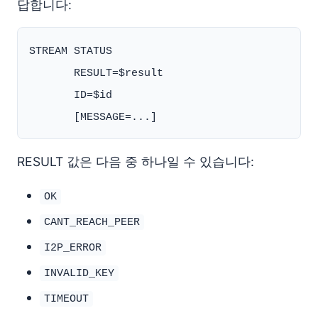
답합니다:
STREAM STATUS

       RESULT=$result

       ID=$id

RESULT 값은 다음 중 하나일 수 있습니다:
OK
CANT_REACH_PEER
I2P_ERROR
INVALID_KEY
TIMEOUT