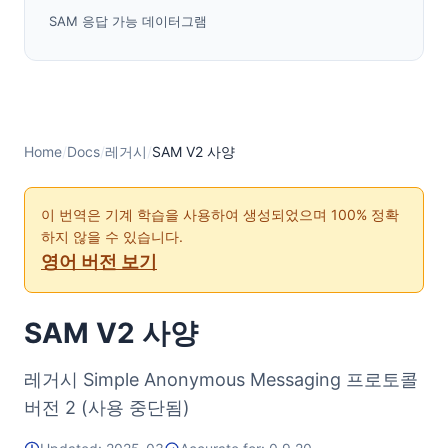
SAM 응답 가능 데이터그램
SAM 익명 데이터그램
SAM 유틸리티 기능
RESULT 값
Tunnel, I2CP, 및 스트리밍 옵션
Home
/
Docs
/
레거시
/
SAM V2 사양
Base 64 주의사항
클라이언트 라이브러리 구현
이 번역은 기계 학습을 사용하여 생성되었으며 100% 정확
기본 SAM 설정
하지 않을 수 있습니다.
영어 버전 보기
SAM V2 사양
레거시 Simple Anonymous Messaging 프로토콜
버전 2 (사용 중단됨)