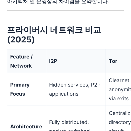
아키텍처 및 운영상의 차이점을 요약합니다.
프라이버시 네트워크 비교
(2025)
Feature /
I2P
Tor
Network
Clearnet
Primary
Hidden services, P2P
anonymi
Focus
applications
via exits
Centrali
Fully distributed,
directory
Architecture