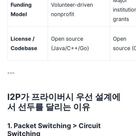
Major
Funding
Volunteer-driven
institutio
Model
nonprofit
grants
License /
Open source
Open
Codebase
(Java/C++/Go)
source (
---
I2P가 프라이버시 우선 설계에
서 선두를 달리는 이유
1.
Packet Switching > Circuit
Switching