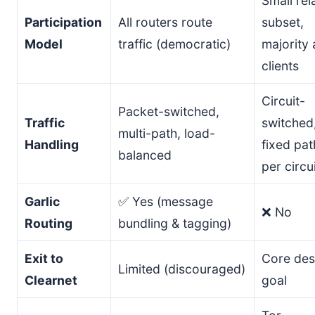
Small rel
Participation
All routers route
subset,
Model
traffic (democratic)
majority 
clients
Circuit-
Packet-switched,
Traffic
switched
multi-path, load-
Handling
fixed pat
balanced
per circui
Garlic
✅ Yes (message
❌ No
Routing
bundling & tagging)
Exit to
Core des
Limited (discouraged)
Clearnet
goal