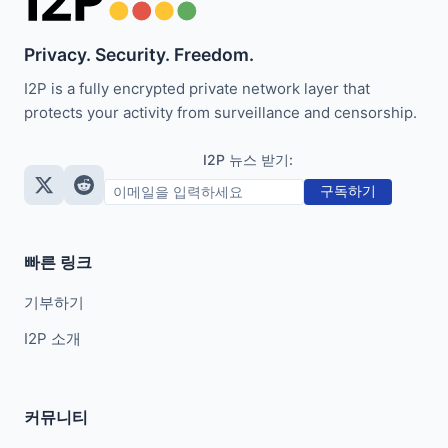
Privacy. Security. Freedom.
I2P is a fully encrypted private network layer that
protects your activity from surveillance and censorship.
I2P 뉴스 받기:
구독하기
빠른 링크
기부하기
I2P 소개
커뮤니티