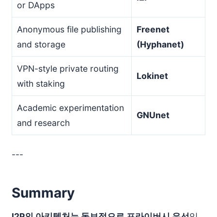
or DApps
Anonymous file publishing
Freenet
and storage
(Hyphanet)
VPN-style private routing
Lokinet
with staking
Academic experimentation
GNUnet
and research
---
Summary
I2P의 아키텍처는 독보적으로 프라이버시 우선
입