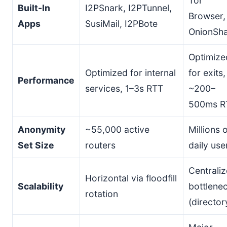
Tor
Built-In
I2PSnark, I2PTunnel,
Browser,
Apps
SusiMail, I2PBote
OnionSh
Optimize
Optimized for internal
for exits,
Performance
services, 1–3s RTT
~200–
500ms R
Anonymity
~55,000 active
Millions o
Set Size
routers
daily use
Centrali
Horizontal via floodfill
Scalability
bottlene
rotation
(director