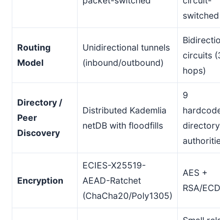
packet-switched
circuit-
switched
Bidirecti
Routing
Unidirectional tunnels
circuits (
Model
(inbound/outbound)
hops)
9
Directory /
Distributed Kademlia
hardcod
Peer
netDB with floodfills
directory
Discovery
authoriti
ECIES-X25519-
AES +
Encryption
AEAD-Ratchet
RSA/EC
(ChaCha20/Poly1305)