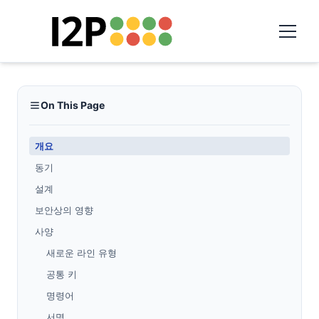
On This Page
개요
동기
설계
보안상의 영향
사양
새로운 라인 유형
공통 키
명령어
서명