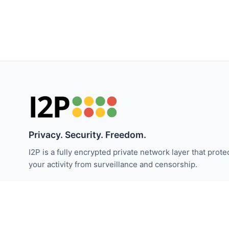
Privacy. Security. Freedom.
I2P is a fully encrypted private network layer that prote
your activity from surveillance and censorship.
I2P 뉴스 받기:
구독하기