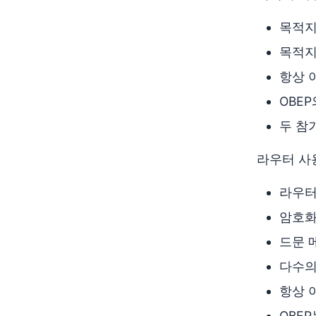
목적지
목적지
항상 
OBEP
두 참
라우터 사용
라우터
암호화
드문 
다수의
항상 
OBE