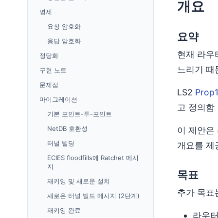
개요
명세
요청 암호화
요약
응답 암호화
현재 라우터
정당화
느리기 때
구현 노트
문제점
LS2
Prop
마이그레이션
고 정의함
기본 포인트-투-포인트
NetDB 호환성
이 제안은 
터널 빌딩
개요를 제
ECIES floodfills에 Ratchet 메시
지
목표
재키잉 및 새로운 설치
추가 목표
새로운 터널 빌드 메시지 (2단계)
재키잉 완료
라우터 