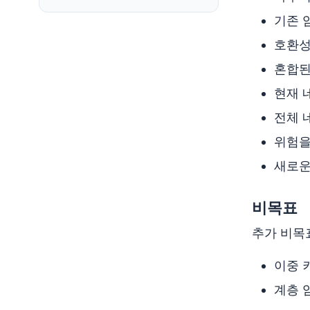
기존 
호환성
혼합된 
현재 
전체 
위험을
새로운
비목표
추가 비
이중 
계층 