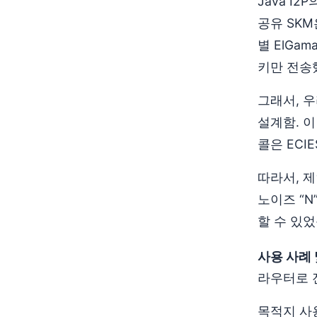
Java I
공유 SK
별 ElGa
키만 전송
그래서, 우리
설계함. 이
콜은 ECI
따라서, 제
노이즈 “N
할 수 있었
사용 사례 
라우터로 
목적지 사용