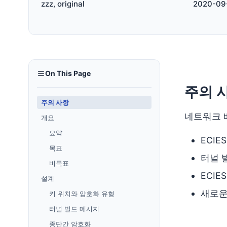
zzz, original
2020-09
On This Page
주의 
주의 사항
네트워크 배
개요
요약
ECIE
목표
터널 빌
비목표
ECIE
설계
새로운 
키 위치와 암호화 유형
터널 빌드 메시지
종단간 암호화