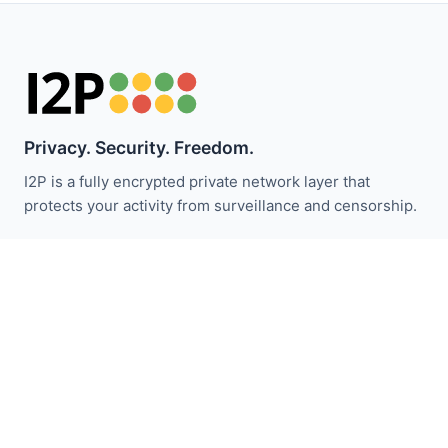
Privacy. Security. Freedom.
I2P is a fully encrypted private network layer that
protects your activity from surveillance and censorship.
Fique atualizado com as notícias do I2P:
Inscrever-se
Links Rápidos
Doar
Introdução ao I2P