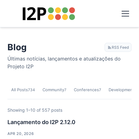
Blog
RSS Feed
Últimas notícias, lançamentos e atualizações do
Projeto I2P
All Posts
Community
Conferences
Development
734
7
7
9
Showing 1–10 of 557 posts
Lançamento do I2P 2.12.0
APR 20, 2026