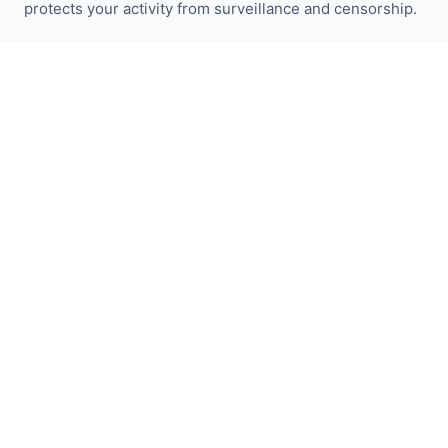
protects your activity from surveillance and censorship.
Fique atualizado com as notícias do I2P:
Inscrever-se
Links Rápidos
Doar
Introdução ao I2P
Comunidade
Participe
Blog
Fóruns Oficiais