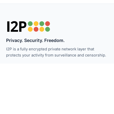
Privacy. Security. Freedom.
I2P is a fully encrypted private network layer that
protects your activity from surveillance and censorship.
Fique atualizado com as notícias do I2P:
Inscrever-se
Links Rápidos
Doar
Introdução ao I2P