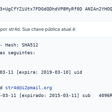
3+UgCfYZiUtx7FDGdQDhdVP8MyRf0D ANIAn2YHO
por str4d. Sua chave pública atual é:
as seguintes:
03-11 [expira: 2019-03-10] uid          
d 
str4d@i2pmail.org
-03-11 [expirado: 2015-03-11] sub   4096