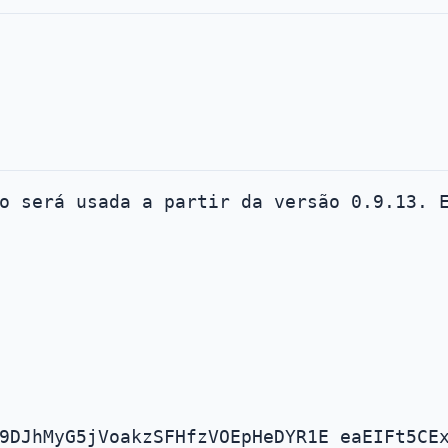
o será usada a partir da versão 0.9.13. 
9DJhMyG5jVoakzSFHfzVOEpHeDYR1E eaEIFt5CE