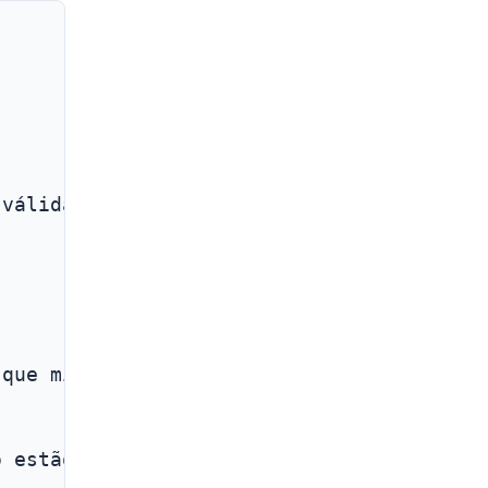
 válida até 23/11/2009, e sua impressão d
 que minha chave antiga expirou em 15-11-
o estão lendo isto usando um programa de 