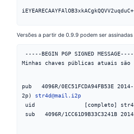
iEYEARECAAYFAlOB3xkACgkQQVV2uqduC+
Versões a partir de 0.9.9 podem ser assinadas 
Minhas chaves públicas atuais são 
pub   4096R/0EC51FCDA94FB53E 2014-
2p) 
str4d@mail.i2p
 uid               [completo] str4
 sub   4096R/1CC61D9B33C3241B 2014