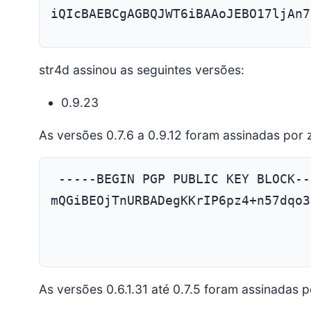
iQIcBAEBCgAGBQJWT6iBAAoJEBO17ljAn7
str4d assinou as seguintes versões:
0.9.23
As versões 0.7.6 a 0.9.12 foram assinadas por
mQGiBEOjTnURBADegKKrIP6pz4+n57dqo3
As versões 0.6.1.31 até 0.7.5 foram assinadas 