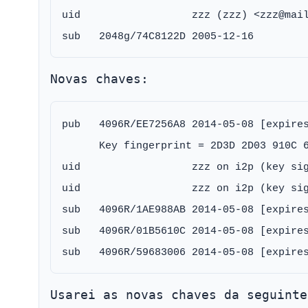
uid                  zzz (zzz) <zzz@mail
Novas chaves:
pub   4096R/EE7256A8 2014-05-08 [expires
      Key fingerprint = 2D3D 2D03 910C 6
uid                  zzz on i2p (key sig
uid                  zzz on i2p (key sig
sub   4096R/1AE988AB 2014-05-08 [expires
sub   4096R/01B5610C 2014-05-08 [expires
Usarei as novas chaves da seguinte