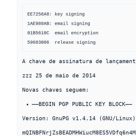
EE7256A8: key signing

1AE988AB: email signing

01B5610C  email encryption

A chave de assinatura de lançament
zzz 25 de maio de 2014
Novas chaves seguem:
—–BEGIN PGP PUBLIC KEY BLOCK—–
Version: GnuPG v1.4.14 (GNU/Linux)
mQINBFNrjZsBEADMHWiucM8ES5VDfq6n4M