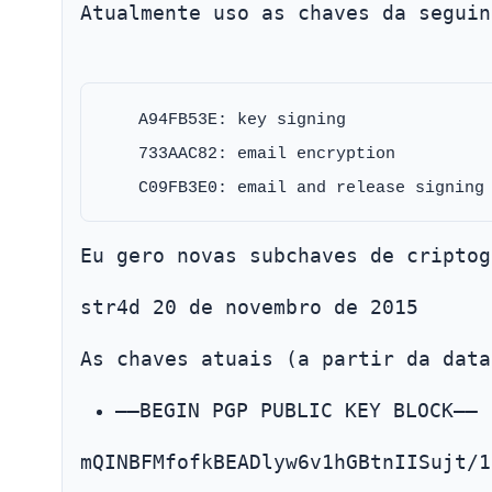
Atualmente uso as chaves da seguin
    A94FB53E: key signing

    733AAC82: email encryption

Eu gero novas subchaves de criptog
str4d 20 de novembro de 2015
As chaves atuais (a partir da data
—–BEGIN PGP PUBLIC KEY BLOCK—–
mQINBFMfofkBEADlyw6v1hGBtnIISujt/1