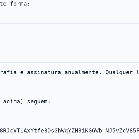
te forma:
rafia e assinatura anualmente. Qualquer 
 acima) seguem:
8RJcVTLAxYtfe3DsGhWqYZN3iKGGWb NJ5vZcV65