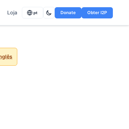
Loja
Donate
Obter I2P
pt
nglês