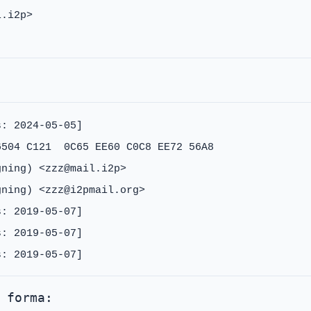
.i2p>

: 2024-05-05]

504 C121  0C65 EE60 C0C8 EE72 56A8

ning) <zzz@mail.i2p>

ning) <zzz@i2pmail.org>

: 2019-05-07]

: 2019-05-07]

 forma: