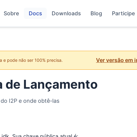
Sobre
Docs
Downloads
Blog
Participe
Ver versão em i
a e pode não ser 100% precisa.
a de Lançamento
do I2P e onde obtê-las
idk. Sua chave pública atual é: