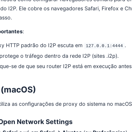
 do I2P. Ele cobre os navegadores Safari, Firefox e
asso.
portantes
:
xy HTTP padrão do I2P escuta em
.
127.0.0.1:4444
protege o tráfego dentro da rede I2P (sites .i2p).
ique-se de que seu router I2P está em execução antes
i (macOS)
utiliza as configurações de proxy do sistema no macOS
 Open Network Settings