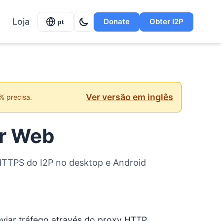
Loja
Donate
Obter I2P
pt
Ver versão em inglês
% precisa.
r Web
HTTPS do I2P no desktop e Android
viar tráfego através do proxy HTTP