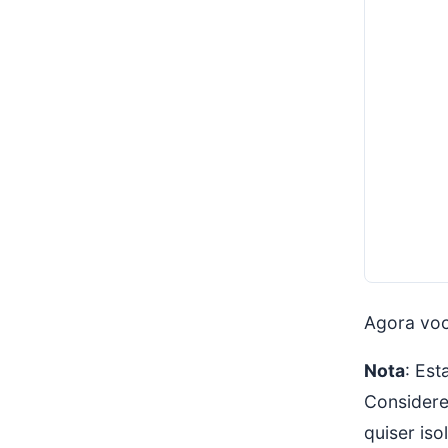
Agora voc
Nota
: Es
Considere
quiser iso