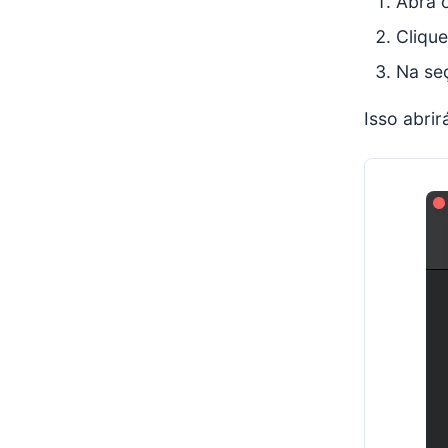
Abra 
Cliqu
Na se
Isso abri