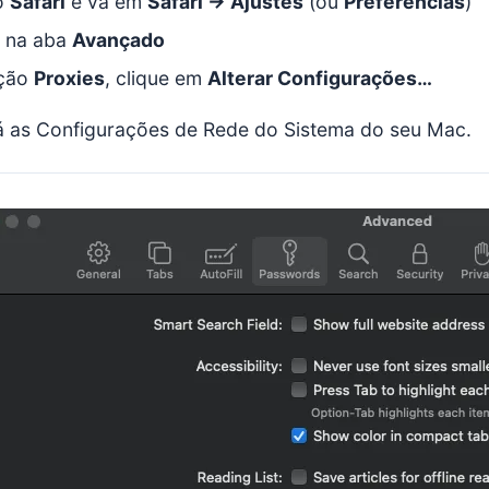
o
Safari
e vá em
Safari → Ajustes
(ou
Preferências
)
e na aba
Avançado
ção
Proxies
, clique em
Alterar Configurações…
rá as Configurações de Rede do Sistema do seu Mac.