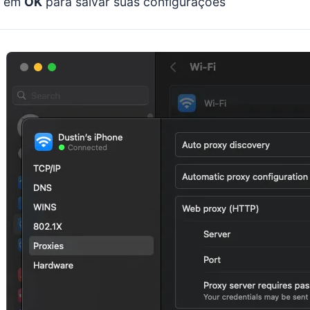
e em
OK
para salvar suas configurações