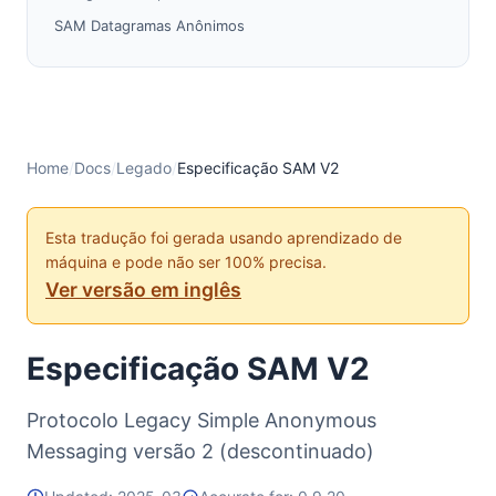
SAM Datagramas Anônimos
Funcionalidade do Utilitário SAM
Valores RESULT
Opções de Tunnel, I2CP e Streaming
Notas sobre Base 64
Home
/
Docs
/
Legado
/
Especificação SAM V2
Implementações de Bibliotecas Cliente
Configuração SAM Padrão
Esta tradução foi gerada usando aprendizado de
máquina e pode não ser 100% precisa.
Ver versão em inglês
Especificação SAM V2
Protocolo Legacy Simple Anonymous
Messaging versão 2 (descontinuado)