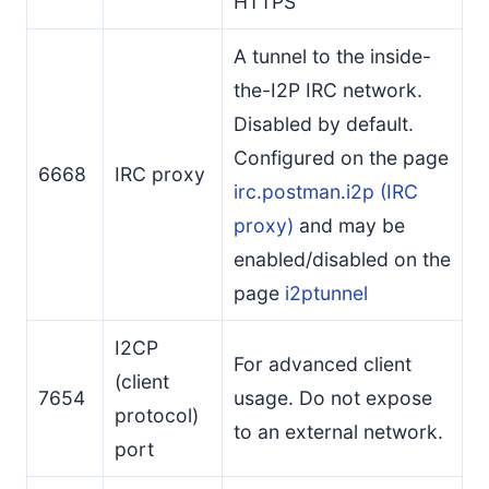
HTTPS
A tunnel to the inside-
the-I2P IRC network.
Disabled by default.
Configured on the page
6668
IRC proxy
irc.postman.i2p (IRC
proxy)
and may be
enabled/disabled on the
page
i2ptunnel
I2CP
For advanced client
(client
7654
usage. Do not expose
protocol)
to an external network.
port