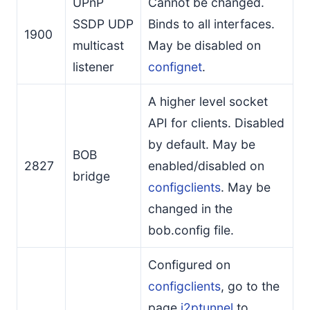
UPnP
Cannot be changed.
SSDP UDP
Binds to all interfaces.
1900
multicast
May be disabled on
listener
confignet
.
A higher level socket
API for clients. Disabled
by default. May be
BOB
2827
enabled/disabled on
bridge
configclients
. May be
changed in the
bob.config file.
Configured on
configclients
, go to the
page
i2ptunnel
to