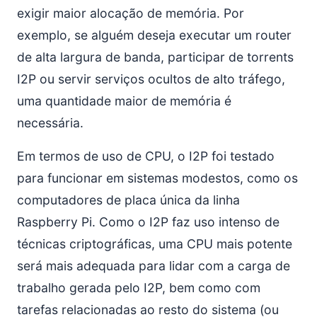
IP está visível para outros?
exigir maior alocação de memória. Por
É seguro usar um outproxy?
exemplo, se alguém deseja executar um router
E quanto aos ataques de “Desanonimização”?
de alta largura de banda, participar de torrents
Acesso à Internet/Desempenho
I2P ou servir serviços ocultos de alto tráfego,
Não consigo acessar sites normais da Internet
através do I2P.
uma quantidade maior de memória é
Não consigo acessar sites https:// ou ftp:// através
necessária.
do I2P.
Por que meu router está usando muita CPU?
Em termos de uso de CPU, o I2P foi testado
Meus pares ativos / pares conhecidos / túneis
para funcionar em sistemas modestos, como os
participantes / conexões / largura de banda variam
computadores de placa única da linha
drasticamente ao longo do tempo! Há algo errado?
Raspberry Pi. Como o I2P faz uso intenso de
O que torna downloads, torrents, navegação web e
tudo o mais mais lento no I2P em comparação com a
técnicas criptográficas, uma CPU mais potente
internet comum?
será mais adequada para lidar com a carga de
Acho que encontrei um bug, onde posso reportá-lo?
trabalho gerada pelo I2P, bem como com
Tenho uma pergunta!
tarefas relacionadas ao resto do sistema (ou