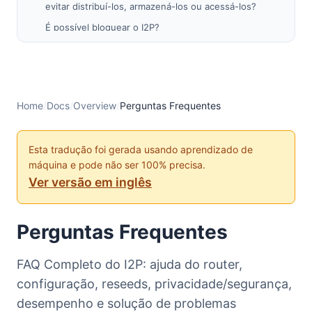
evitar distribuí-los, armazená-los ou acessá-los?
É possível bloquear o I2P?
No
vejo um erro que diz “
wrapper.log
Protocol
” ao carregar o Router Console
family unavailable
A maioria dos Sites I2P dentro do I2P estão fora do
ar?
Home
/
Docs
/
Overview
/
Perguntas Frequentes
Por que o I2P está escutando na porta 32000?
Como configuro meu navegador?
Esta tradução foi gerada usando aprendizado de
Como me conecto ao IRC dentro do I2P?
máquina e pode não ser 100% precisa.
Como configurar meu próprio site I2P?
Ver versão em inglês
Se eu hospedar um site no I2P em casa, contendo
apenas HTML e CSS, é perigoso?
Perguntas Frequentes
Como o I2P encontra sites “.i2p”?
Como adiciono endereços ao Catálogo de
FAQ Completo do I2P: ajuda do router,
Endereços?
configuração, reseeds, privacidade/segurança,
Quais portas o I2P utiliza?
desempenho e solução de problemas
Como posso acessar o console web a partir de