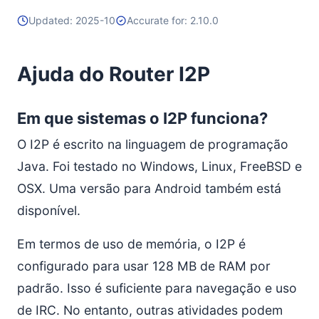
outras máquinas ou protegê-lo com senha?
Updated: 2025-10
Accurate for: 2.10.0
Como posso usar aplicações de outras máquinas?
É possível usar o I2P como proxy SOCKS?
Ajuda do Router I2P
Como faço para acessar IRC, BitTorrent ou outros
serviços na Internet normal?
Reseeds
Em que sistemas o I2P funciona?
Meu roteador está ativo há vários minutos e tem
zero ou muito poucas conexões
O I2P é escrito na linguagem de programação
Como faço o reseed manualmente?
Java. Foi testado no Windows, Linux, FreeBSD e
Privacidade-Segurança
OSX. Uma versão para Android também está
O meu router é um “nó de saída” (outproxy) para a
disponível.
Internet regular? Não quero que seja.
É fácil detectar o uso do I2P analisando o tráfego de
Em termos de uso de memória, o I2P é
rede?
configurado para usar 128 MB de RAM por
É seguro usar o I2P?
padrão. Isso é suficiente para navegação e uso
Vejo endereços IP de todos os outros nós I2P no
console do router. Isso significa que meu endereço
de IRC. No entanto, outras atividades podem