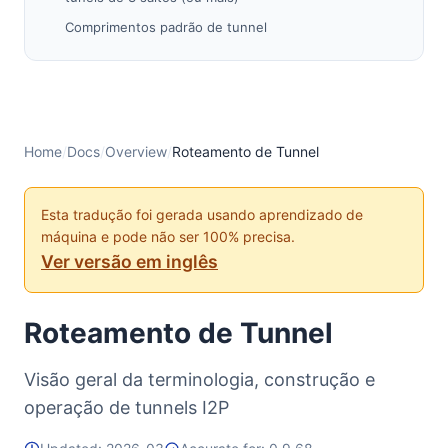
Comprimentos padrão de tunnel
Teste de Tunnel
Criação de Tunnel
Criptografia de Tunnel
Trabalho Futuro
Home
/
Docs
/
Overview
/
Roteamento de Tunnel
Veja Também
Esta tradução foi gerada usando aprendizado de
máquina e pode não ser 100% precisa.
Ver versão em inglês
Roteamento de Tunnel
Visão geral da terminologia, construção e
operação de tunnels I2P