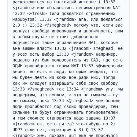
раскошелиться на настоящий интернет) 13:32 
<jrandom> или обзавестись несимметричным NAT 
13:32 <+frosk> (или дождаться ограниченных 
маршрутов) 13:32 <jrandom> ага, или дождаться 
2.0 :) 13:32 <@smeghead> потому что, если вас 
волнуют свобода информации и анонимность, вам 
в любом случае не стоит добровольно 
подчиняться таким ограничениям NAT, которые 
вне вашей власти 13:32 <jrandom> smeghead: не 
у всех есть выбор 13:33 <jrandom> например, 
недавно тут был пользователь из ОАЭ, где есть 
ОДИН провайдер со своим NAT 13:33 <@smeghead> 
верно, но есть и люди, которые ожидают, что 
мы будем лезть из кожи вон ради них, тогда 
как им следует возвращать себе свою свободу 
13:33 <@smeghead> так 13:34 <jrandom> угу, мы 
поддержим, что сможем, а что не сможем — ну, 
не сможем, пока 13:34 <@smeghead> чем больше 
люди прогибаются под своих провайдеров, тем 
сильнее те будут ограничивать пользователей, 
и тем сложнее становится наша задача 13:37 
<jrandom> ок, есть ли ещё что-нибудь по 2) 
UDP? если нет, переходим к 3) Q 13:37 
<jrandom> хмм, похоже, aum ещё не проснулся 