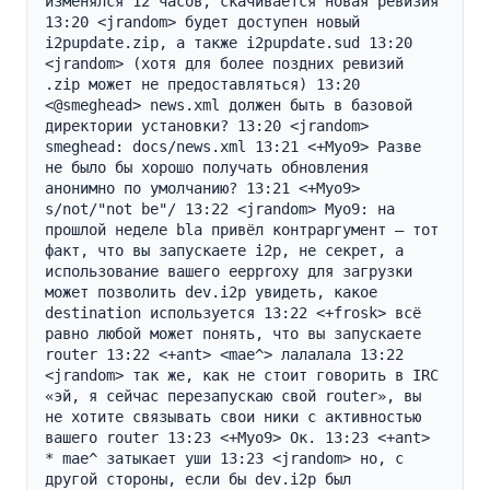
изменялся 12 часов, скачивается новая ревизия 
13:20 <jrandom> будет доступен новый 
i2pupdate.zip, а также i2pupdate.sud 13:20 
<jrandom> (хотя для более поздних ревизий 
.zip может не предоставляться) 13:20 
<@smeghead> news.xml должен быть в базовой 
директории установки? 13:20 <jrandom> 
smeghead: docs/news.xml 13:21 <+Myo9> Разве 
не было бы хорошо получать обновления 
анонимно по умолчанию? 13:21 <+Myo9> 
s/not/"not be"/ 13:22 <jrandom> Myo9: на 
прошлой неделе bla привёл контраргумент — тот 
факт, что вы запускаете i2p, не секрет, а 
использование вашего eepproxy для загрузки 
может позволить dev.i2p увидеть, какое 
destination используется 13:22 <+frosk> всё 
равно любой может понять, что вы запускаете 
router 13:22 <+ant> <mae^> лалалала 13:22 
<jrandom> так же, как не стоит говорить в IRC 
«эй, я сейчас перезапускаю свой router», вы 
не хотите связывать свои ники с активностью 
вашего router 13:23 <+Myo9> Ок. 13:23 <+ant> 
* mae^ затыкает уши 13:23 <jrandom> но, с 
другой стороны, если бы dev.i2p был 