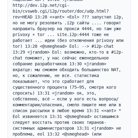
http://dev.i2p.net/cgi-
bin/cvsweb.cgi/i2p/router/doc/udp.html?
rev=HEAD 13:28 <+ant> <Eol> ??? запустил i2p, 
но не могу резолвить .i2p сайты .... говорит 
направить браузер на прокси 4444, но там уже 
privoxy + tor ... site.i2p:4444 тоже не 
работает ... идеи (без отключения privoxy или 
tor) 13:28 <@smeghead> Eol: --> #i2p-chat 
13:29 <jrandom> Eol: возможно, кто-то в #i2p-
chat поможет, у нас сейчас еженедельное 
собрание разработчиков 13:30 <jrandom> 
вкратце: мы сможем обходить большинство NAT, 
но, к сожалению, не все. статистика 
показывает, что это сработает для 
существенного процента (75–95, смотря кого 
спросить) 13:31 <jrandom> ок, это, 
собственно, всё — если у кого есть вопросы/
комментарии/опасения, смело пишите мне или в 
список рассылки в любое время 13:31 <+ant> * 
Eol извиняется 13:31 <@smeghead> оставшимся 
следует восстать против своих тиранов-
системных администраторов 13:31 <jrandom> не 
проблема, eol 13:32 <@smeghead> (или 