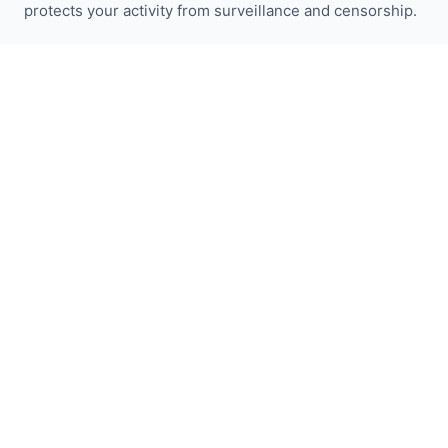
protects your activity from surveillance and censorship.
Следите за новостями I2P:
Подписаться
Быстрые ссылки
Пожертвовать
Введение в I2P
Сообщество
Присоединяйтесь
Блог
Официальные форумы