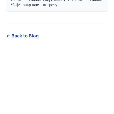
13:54 * jrandom сворачивается 13:54 * jrandom 
*баф* закрывает встречу
← Back to Blog