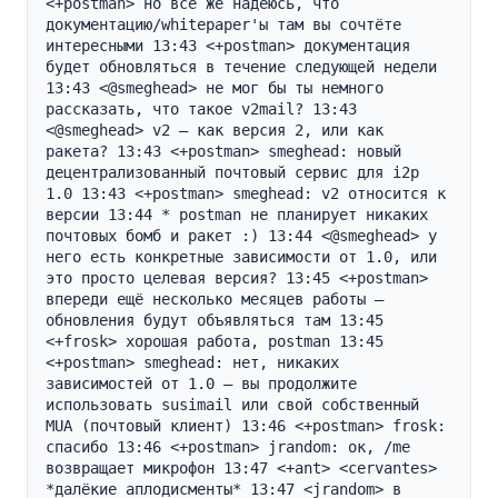
<+postman> но всё же надеюсь, что 
документацию/whitepaper'ы там вы сочтёте 
интересными 13:43 <+postman> документация 
будет обновляться в течение следующей недели 
13:43 <@smeghead> не мог бы ты немного 
рассказать, что такое v2mail? 13:43 
<@smeghead> v2 — как версия 2, или как 
ракета? 13:43 <+postman> smeghead: новый 
децентрализованный почтовый сервис для i2p 
1.0 13:43 <+postman> smeghead: v2 относится к 
версии 13:44 * postman не планирует никаких 
почтовых бомб и ракет :) 13:44 <@smeghead> у 
него есть конкретные зависимости от 1.0, или 
это просто целевая версия? 13:45 <+postman> 
впереди ещё несколько месяцев работы — 
обновления будут объявляться там 13:45 
<+frosk> хорошая работа, postman 13:45 
<+postman> smeghead: нет, никаких 
зависимостей от 1.0 — вы продолжите 
использовать susimail или свой собственный 
MUA (почтовый клиент) 13:46 <+postman> frosk: 
спасибо 13:46 <+postman> jrandom: ок, /me 
возвращает микрофон 13:47 <+ant> <cervantes> 
*далёкие аплодисменты* 13:47 <jrandom> в 