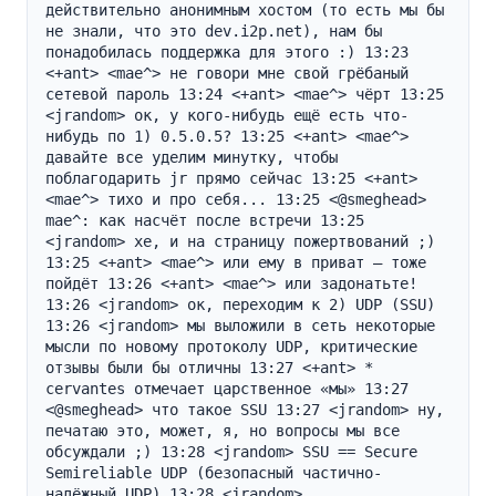
действительно анонимным хостом (то есть мы бы 
не знали, что это dev.i2p.net), нам бы 
понадобилась поддержка для этого :) 13:23 
<+ant> <mae^> не говори мне свой грёбаный 
сетевой пароль 13:24 <+ant> <mae^> чёрт 13:25 
<jrandom> ок, у кого-нибудь ещё есть что-
нибудь по 1) 0.5.0.5? 13:25 <+ant> <mae^> 
давайте все уделим минутку, чтобы 
поблагодарить jr прямо сейчас 13:25 <+ant> 
<mae^> тихо и про себя... 13:25 <@smeghead> 
mae^: как насчёт после встречи 13:25 
<jrandom> хе, и на страницу пожертвований ;) 
13:25 <+ant> <mae^> или ему в приват — тоже 
пойдёт 13:26 <+ant> <mae^> или задонатьте! 
13:26 <jrandom> ок, переходим к 2) UDP (SSU) 
13:26 <jrandom> мы выложили в сеть некоторые 
мысли по новому протоколу UDP, критические 
отзывы были бы отличны 13:27 <+ant> * 
cervantes отмечает царственное «мы» 13:27 
<@smeghead> что такое SSU 13:27 <jrandom> ну, 
печатаю это, может, я, но вопросы мы все 
обсуждали ;) 13:28 <jrandom> SSU == Secure 
Semireliable UDP (безопасный частично-
надёжный UDP) 13:28 <jrandom> 