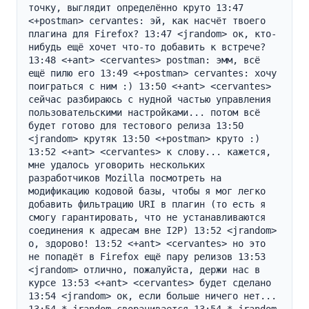
точку, выглядит определённо круто 13:47 
<+postman> cervantes: эй, как насчёт твоего 
плагина для Firefox? 13:47 <jrandom> ок, кто-
нибудь ещё хочет что-то добавить к встрече? 
13:48 <+ant> <cervantes> postman: эмм, всё 
ещё пилю его 13:49 <+postman> cervantes: хочу 
поиграться с ним :) 13:50 <+ant> <cervantes> 
сейчас разбираюсь с нудной частью управления 
пользовательскими настройками... потом всё 
будет готово для тестового релиза 13:50 
<jrandom> крутяк 13:50 <+postman> круто :) 
13:52 <+ant> <cervantes> к слову... кажется, 
мне удалось уговорить нескольких 
разработчиков Mozilla посмотреть на 
модификацию кодовой базы, чтобы я мог легко 
добавить фильтрацию URI в плагин (то есть я 
смогу гарантировать, что не устанавливаются 
соединения к адресам вне I2P) 13:52 <jrandom> 
о, здорово! 13:52 <+ant> <cervantes> но это 
не попадёт в Firefox ещё пару релизов 13:53 
<jrandom> отлично, пожалуйста, держи нас в 
курсе 13:53 <+ant> <cervantes> будет сделано 
13:54 <jrandom> ок, если больше ничего нет... 