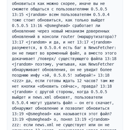
обновиться как можно скорее, иначе вы не 
сможете общаться с пользователями 0.5.0.5 
13:15 <jrandom> всем пользователям 0.5.0.4 
тоже стоит обновиться, как только выйдет 
0.5.0.5 13:16 <@smeghead> сработает ли 
обновление через новый механизм доверенных 
обновлений в консоли router (маршрутизатора)? 
13:17 <jrandom> и да, и нет 13:17 <jrandom> 
разумеется, в 0.5.0.4 есть баг в NewsFetcher: 
он не пишет во временный файл, а вместо этого 
докачивает /поверх/ существующего файла 13:18 
<jrandom> поэтому, учитывая, как NewsFetcher 
обнаруживает обновления, он не увидит более 
позднюю инфу «эй, 0.5.0.5! забирай!» 13:18 
<zzz> да, если готовы ждать 12 часов? там же 
нет кнопки «обновить сейчас», правда? 13:18 
<jrandom> с другой стороны, когда 0.5.0.5 
выйдет и news.xml обновят, пользователи 
0.5.0.4 могут удалить файл — он его скачает, 
обнаружит обновление и позволит обновиться 
13:19 <@smeghead> как называется этот файл? 
13:19 <@smeghead> о, понял 13:19 <jrandom> 
zzz: если news.xml не существует или он не 