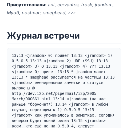
Присутствовали:
ant, cervantes, frosk, jrandom,
Myo9, postman, smeghead, zzz
Журнал встречи
13:13 <jrandom> 0) привет 13:13 <jrandom> 1) 
0.5.0.5 13:13 <jrandom> 2) UDP (SSU) 13:13 
<jrandom> 3) Q 13:13 <jrandom> 4) ??? 13:13 
<jrandom> 0) привет 13:13 * jrandom машет 
13:13 * smeghead рассыпается на частицы 13:13 
<jrandom> еженедельные заметки о статусе 
выложены @ 
http://dev.i2p.net/pipermail/i2p/2005-
March/000661.html 13:14 <jrandom> (на час 
раньше *бормочет*) 13:14 <jrandom> в любом 
случае, переходим к 1) 0.5.0.5 13:15 
<jrandom> как упоминалось в заметках, сегодня 
вечером будет новый релиз 13:15 <jrandom> 
всем, кто ещё не на 0.5.0.4, следует 