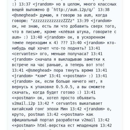
:) 13:37 <jrandom> но в целом, много классных 
вещей выложено @ `http://aum.i2p/q/` 13:38 
<@smeghead> думаю, я говорю за aum, когда 
говорю: "zzzzzzzzzzzzzZZZz" 13:39 <jrandom> 
ок, не знаю, есть ли что добавить сверх того, 
что в письме, кроме «клёвая штука, говорите с 
aum» :) 13:40 <jrandom> ок, в ускоренном 
темпе переходим к 4) ??? 13:40 <jrandom> кто-
нибудь ещё хочет что-то поднять? 13:41 
<cervantes> ого, меньше получаса? 13:41 
<jrandom> сначала я выкладываю заметки к 
встрече на час раньше, а теперь вот это! 
13:41 <@smeghead> пора тянуть время 13:41 
<jrandom> *кхм* 13:41 <+postman> :) 13:41 
<jrandom> ок, если больше ничего нет, я 
вернусь к упаковке 0.5.0.5, а вы сможете 
скачать, когда будет готово :) 13:41 
<+postman> ок, хотел просто объявить 
v2mail.i2p 13:42 * cervantes выкатывает 
китайский гонг эпохи Мин 13:42 <jrandom> о, 
круто, postman 13:42 <+postman> как 
официальный портал разработки v2mail 13:42 
<+postman> html-верстка ест младенцев 13:42 