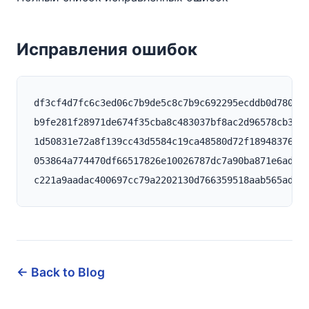
Исправления ошибок
df3cf4d7fc6c3ed06c7b9de5c8c7b9c692295ecddb0d780e31
b9fe281f28971de674f35cba8c483037bf8ac2d96578cb34f5
1d50831e72a8f139cc43d5584c19ca48580d72f1894837689b
053864a774470df66517826e10026787dc7a90ba871e6aded0
← Back to Blog