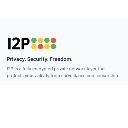
Privacy. Security. Freedom.
I2P is a fully encrypted private network layer that
protects your activity from surveillance and censorship.
Следите за новостями I2P:
Подписаться
Быстрые ссылки