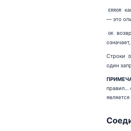
ка
ERROR
— это опи
возв
OK
означает
Строки
D
один зап
ПРИМЕЧА
правил… 
является
Соеди