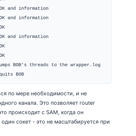
OK and information

OK and information

K

OK and information

K

K

umps BOB's threads to the wrapper.log

ься по мере необходимости, и не
ного канала. Это позволяет router
это происходит с SAM, когда он
 один сокет - это не масштабируется при