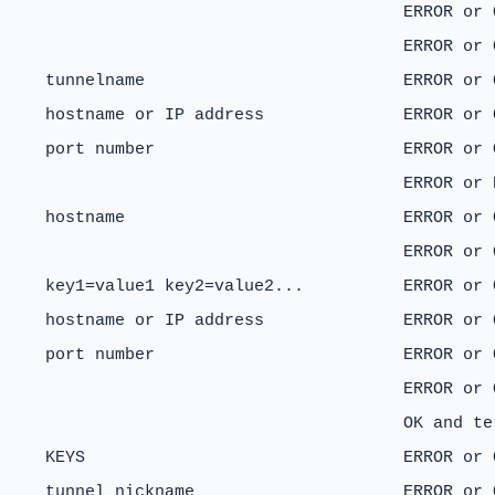
                                         ERROR or O
                                         ERROR or O
     tunnelname                          ERROR or O
     hostname or IP address              ERROR or O
     port number                         ERROR or O
                                         ERROR or 
     hostname                            ERROR or O
                                         ERROR or O
     key1=value1 key2=value2...          ERROR or O
     hostname or IP address              ERROR or O
     port number                         ERROR or O
                                         ERROR or O
                                         OK and te
     KEYS                                ERROR or O
     tunnel nickname                     ERROR or O