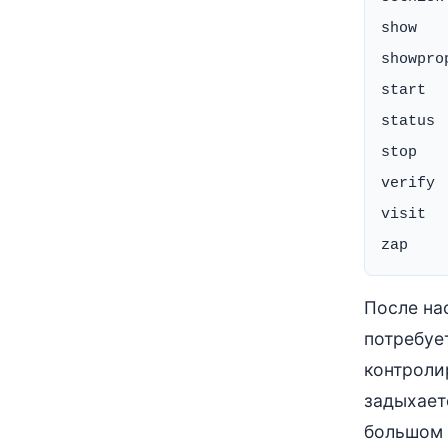
show   
showpro
start  
status 
stop   
verify 
visit  
После на
потребуе
контроли
задыхает
большом 