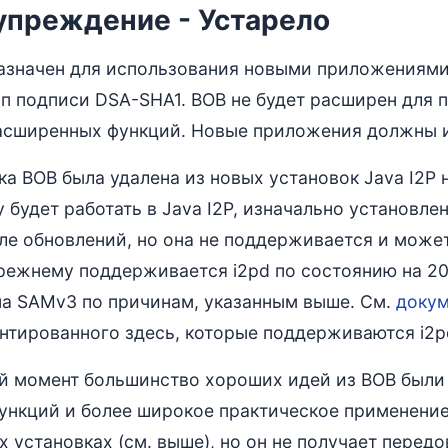
преждение - Устарело
азначен для использования новыми приложениями.
ип подписи DSA-SHA1. BOB не будет расширен для
асширенных функций. Новые приложения должны 
 BOB была удалена из новых установок Java I2P на
будет работать в Java I2P, изначально установленн
ле обновлений, но она не поддерживается и может
режнему поддерживается i2pd по состоянию на 2
на SAMv3 по причинам, указанным выше. См.
докум
нтированного здесь, которые поддерживаются i2p
й момент большинство хороших идей из BOB были
ункций и более широкое практическое применение
х установках (см. выше), но он не получает перед