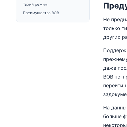
Преду
Тихий режим
Преимущества BOB
Не предн
только т
других р
Поддержка
прежнему 
даже пос
BOB по-п
перейти 
задокуме
На данны
больше ф
некоторы