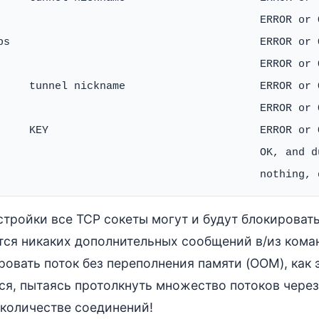
                                         ERROR or 
ps                                       ERROR or 
                                         ERROR or O
     tunnel nickname                     ERROR or 
                                         ERROR or O
     KEY                                 ERROR or O
                                         OK, and d
стройки все TCP сокеты могут и будут блокироват
тся никаких дополнительных сообщений в/из команд
ровать поток без переполнения памяти (OOM), как 
ся, пытаясь протолкнуть множество потоков через
количестве соединений!