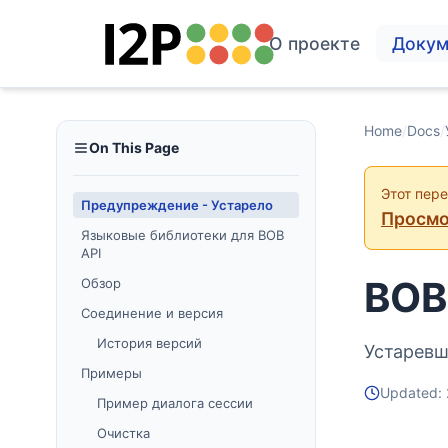
О проекте
Докум
Home
/
Docs
/
On This Page
Этот пер
Предупреждение - Устарело
Просмо
Языковые библиотеки для BOB
API
BOB 
Обзор
Соединение и версия
История версий
Устаревш
Примеры
Updated:
Пример диалога сессии
Очистка