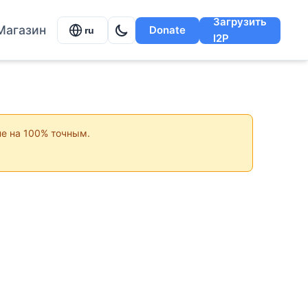
Загрузить
Магазин
Donate
ru
I2P
не на 100% точным.