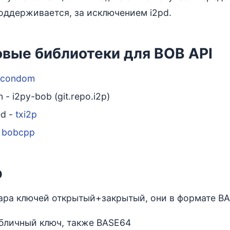
поддерживается, за исключением i2pd.
вые библиотеки для BOB API
ccondom
 - i2py-bob (git.repo.i2p)
ed -
txi2p
-
bobcpp
р
ара ключей открытый+закрытый, они в формате B
бличный ключ, также BASE64