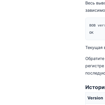
Весь выв
зависимо
BOB vers
Текущая в
Обратите
регистре
последую
Истори
Version