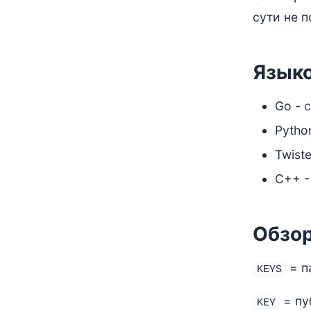
сути не 
Языко
Go -
Python
Twist
C++ 
Обзо
= п
KEYS
= пу
KEY