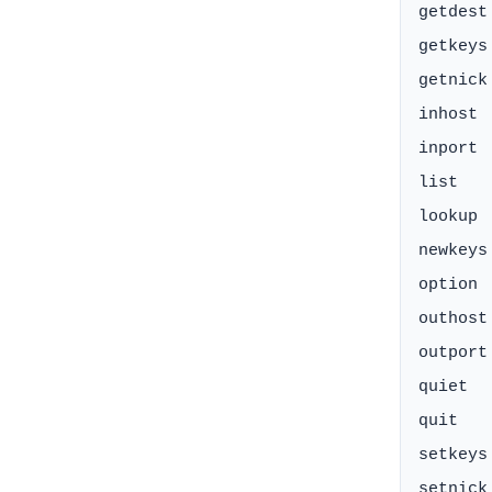
getdest
getkeys
getnick
inhost 
inport 
list   
lookup 
newkeys
option 
outhost
outport
quiet  
quit   
setkeys
setnick