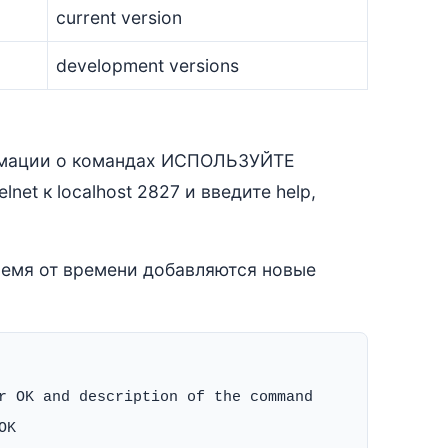
current version
development versions
мации о командах ИСПОЛЬЗУЙТЕ
et к localhost 2827 и введите help,
ремя от времени добавляются новые
r OK and description of the command

K
