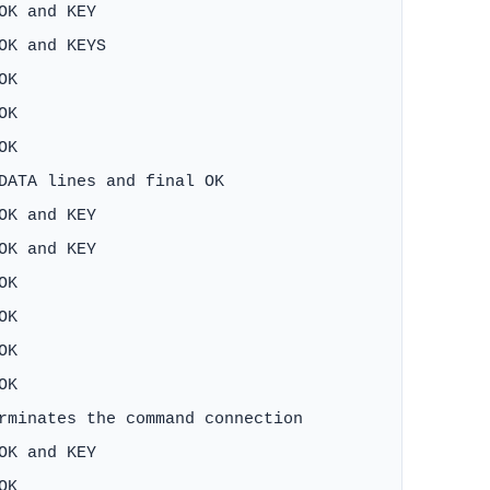
K and KEY

K and KEYS

K

K

K

DATA lines and final OK

K and KEY

K and KEY

K

K

K

K

rminates the command connection

K and KEY

K
